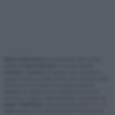
Mikkel Frølich Honoré
sta recuperando dalla terribile
caduta alla
Heistse Pijl 2026
. Il corridore della
EF
Education – EasyPost
ha trascorso il fine settimana in
terapia intensiva con sette costole rotte, una frattura della
clavicola e di tre vertebre e un polmone perforato.
Malgrado ciò, trapela un certo ottimismo sui tempi di
ripresa per il ragazzo, molto sfortunato. I suoi agenti, del
gruppo TEAMVISION
, hanno fornito alla testata
Feltet
un
aggiornamento. C’è la convinzione che il danese possa