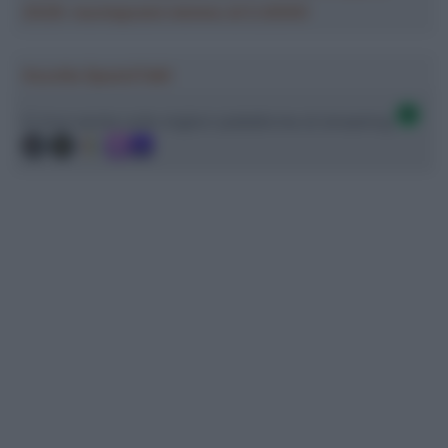
2026: montepremi minimo di 5.000€!
Ascolta SpazioTalk!
Ci trovi anche sulle migliori piattaforme di streaming