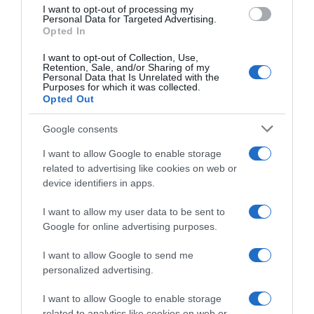
use your data for below specified purposes in below Google
I want to opt-out of processing my
EF Education-EasyPost,
Tour de l’Ain 2026, Axel
consent section.
Personal Data for Targeted Advertising.
confermato l’arrivo di Filippo
Mariault si prende l’ultima! 6°
Opted In
Agostinacchio come stagista
Nicola Conci, Markel Beloki
conquista la generale
4 Agosto 2026, 18:39
I want to opt-out of Collection, Use,
Retention, Sale, and/or Sharing of my
30 Luglio 2026, 16:01
Personal Data that Is Unrelated with the
Purposes for which it was collected.
Opted Out
Google consents
I want to allow Google to enable storage
related to advertising like cookies on web or
device identifiers in apps.
I want to allow my user data to be sent to
Google for online advertising purposes.
Tour de l’Ain 2026, Markel
Tour de l’Ain 2026, Noah
Beloki firma la prima tra i
Hobbs vince allo sprint la
I want to allow Google to send me
professionisti e sale al
prima tappa – Superato in
personalized advertising.
comando – 3° Nicola Conci
rimonta Alberto Dainese, 4°
Matteo Milan e 5° Alessio
29 Luglio 2026, 16:22
I want to allow Google to enable storage
Delle Vedove
related to analytics like cookies on web or