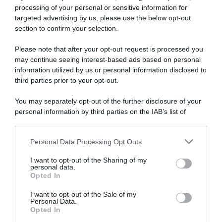
Cepeda
processing of your personal or sensitive information for
fermati
targeted advertising by us, please use the below opt-out
da
section to confirm your selection.
un
virus
Please note that after your opt-out request is processed you
may continue seeing interest-based ads based on personal
information utilized by us or personal information disclosed to
EF Education-EasyPost, il
EF Education-EasyPost, l’ex
colombiano Juan Felipe
fondista Gavin Sherry entra
third parties prior to your opt-out.
Rodriguez promosso in
nel vivaio dopo pochi mesi
prima squadra: il 22enne
come ciclista e nel 2027 farà
You may separately opt-out of the further disclosure of your
potrebbe già correre la
il salto tra i pro’
personal information by third parties on the IAB’s list of
Vuelta a España
5 Agosto 2026, 13:30
downstream participants.
5 Agosto 2026, 14:45
Personal Data Processing Opt Outs
This information may also be disclosed by us to third parties
on the IAB’s List of Downstream Participants that may further
I want to opt-out of the Sharing of my
disclose it to other third parties.
personal data.
Opted In
Please note that this website/app uses one or more Google
services and may gather and store information including but
I want to opt-out of the Sale of my
Personal Data.
not limited to your visit or usage behaviour. You may click to
Opted In
grant or deny consent to Google and its third-party tags to