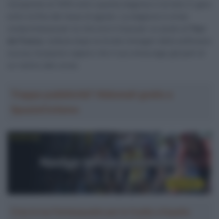
recuperare al 100% entro questa stagione e tornare in gara
entro la fine del mese di agosto. La stagione è ormai
compromessa per lui che era in lizza per un posto al
Tour
de France
, tuttavia dopo le brutte immagini della settimana
scorsa, fa piacere sapere che il suo entourage già parli di
un rientro alle corse.
Troppa pubblicità? Abbonati gratis a
SpazioCiclismo
Crea la tua Fantasquadra per la Vuelta a España