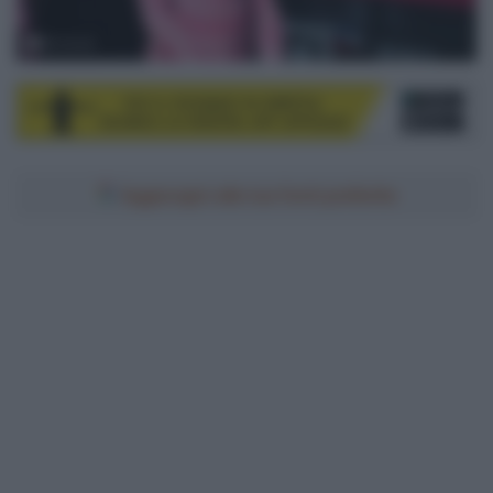
© Sirotti
Aggiungici alle tue fonti preferite