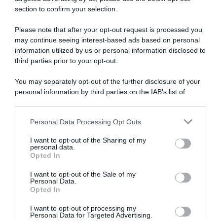
section to confirm your selection.
Please note that after your opt-out request is processed you
may continue seeing interest-based ads based on personal
information utilized by us or personal information disclosed to
Vuelta a Burgos 2026, Gianni
UCI, il presidente David
Moscon espulso per
Lappartient approva i
third parties prior to your opt-out.
condotta impropria in corsa
controlli antidoping notturni:
nei confronti di altri corridori
“Un segnale per tutto il
You may separately opt-out of the further disclosure of your
gruppo”
6 Agosto 2026, 19:53
personal information by third parties on the IAB’s list of
3 Agosto 2026, 18:34
downstream participants.
Personal Data Processing Opt Outs
This information may also be disclosed by us to third parties
on the IAB’s List of Downstream Participants that may further
I want to opt-out of the Sharing of my
disclose it to other third parties.
personal data.
Opted In
Please note that this website/app uses one or more Google
services and may gather and store information including but
I want to opt-out of the Sale of my
Personal Data.
not limited to your visit or usage behaviour. You may click to
Opted In
grant or deny consent to Google and its third-party tags to
use your data for below specified purposes in below Google
I want to opt-out of processing my
Tour de France 2026, Tadej
Tour de France 2026, l’ex
consent section.
Personal Data for Targeted Advertising.
Pogačar spiega
corridore e direttore sportivo