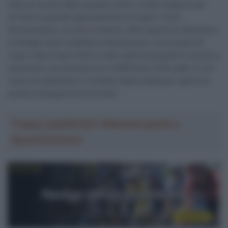
ritenuto anche dalla squadra come il modo migliore per
arrivare al grande appuntamento di luglio. Il mini
documentario, tra serio e faceto, offre spunti di riflessione
e dettagli sulle modalità di allenamento, tra momenti di
relax e fasi di duro lavoro nelle quali Evenepoel è riuscito a
esprimere una potenza non indifferente (425 watt). E non
resta che attendere il verdetto della strada per capire se
questa strategia ha funzionato.
Troppa pubblicità? Abbonati gratis a
SpazioCiclismo