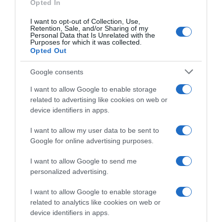
Opted In
l’occhiataccia a Prodhomme:
Cyrille Guimard boccia la
“In squadra lo chiamavamo
scelta di far correre Paul
I want to opt-out of Collection, Use,
‘Pantani’…”
Seixas: “Non si perde tempo
Retention, Sale, and/or Sharing of my
quando si è pazienti”
Personal Data that Is Unrelated with the
3 Agosto 2026, 14:00
Purposes for which it was collected.
2 Agosto 2026, 10:19
Opted Out
Google consents
I want to allow Google to enable storage
related to advertising like cookies on web or
device identifiers in apps.
I want to allow my user data to be sent to
Google for online advertising purposes.
Clásica San Sebastián 2026,
Clàsica San Sebastian 2026,
giuria inflessibile con Remco
Remco Evenepoel cala il
I want to allow Google to send me
Evenepoel dopo la foratura:
poker: “Avevo buone
personalized advertising.
niente scia dall’ammiraglia
sensazioni, senza foratura
(VIDEO)
sarebbe stato meglio; ora il
I want to allow Google to enable storage
Mondiale”
1 Agosto 2026, 18:56
related to analytics like cookies on web or
1 Agosto 2026, 17:18
device identifiers in apps.