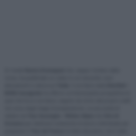
Si rivede
Remco Evenepoel
che, seppur lontano dalle
corse, ha pubblicato un video in cui racconta i suoi
allenamenti in altura sul
Teide
. Il corridore della
Red Bull –
BORA hansgrohe
ha offerto un’interessante prospettiva di
quel che fa un corridore, seguito da vicino dal proprio staff,
nel corso degli stage di preparazione. La sua scelta di
saltare sia
Tour Auvergne – Rhône-Alpes
che
Giro di
Svizzera
per dedicarsi solamente al lavoro individuale per
preparare il
Tour de France
ha fatto discutere, ma è stato