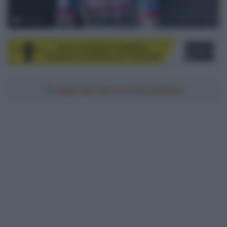
© Sirotti
Aggiungici alle tue fonti preferite