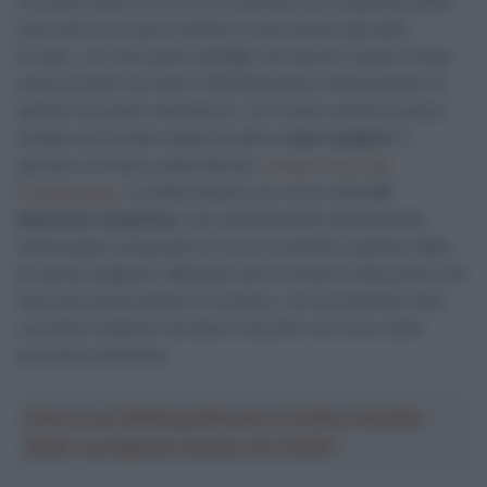
corridore iberico un nuovo contratto con scadenza 2026.
L’accordo tra le parti sembra ormai essere già stato
trovato, con solo pochi dettagli che devono essere limati
prima di poter poi dare l’ufficialità della continuazione di
questo fortunato matrimonio. Chi invece sembra essere
sempre più lontano dalla Soudal è
Luke Lamperti
. Il
giovane corridore statunitense,
sempre secondo
Scognamiglio
, è infatti entrato nel mirino della
EF
Education-EasyPost
, che sembrerebbe decisamente
interessata a proporgli un nuovo contratto a partire dalla
prossima stagione. Mancano ancora diversi step prima che
l’accordo possa definirsi concluso, ma sicuramente sarà
una delle trattative da tenere d’occhio nel corso delle
prossime settimane.
Crea la tua Fantasquadra per la Vuelta a España
2026: montepremi minimo di 5.000€!