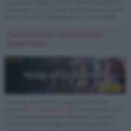
di una grande stagione nel 2024, andando a conquistare il
quinto posto al Tour de France (aiutando anche Evenepoel
a salire sul podio) e l’ottava piazza alla Vuelta a España.
Troppa pubblicità? Abbonati gratis a
SpazioCiclismo
Proprio per questo motivo, stando alle informazioni
raccolte da
Ciro Scognamiglio
de
La Gazzetta dello Sport
,
la formazione belga sarebbe intenzionata a trattenerlo
anche per la prossima stagione e avrebbe già offerto al