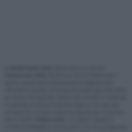
La
Soudal Quick-Step
è già al lavoro in vista del
Ciclomercato 2026
. Ad oltre tre mesi di distanza dal 1
agosto, quando aprirà ufficialmente la stagione delle
ufficialità di mercato, la formazione belga è già molto attiva
per quello che riguarda il destino dei corridori in scadenza
di contratto al termine di questa stagione. Uno dei nomi
principali tra i corridori senza una squadra per il prossimo
anno è quello di
Mikel Landa
. Lo scalatore spagnolo,
arrivato nel Wolfpack lo scorso anno, si è reso protagonista