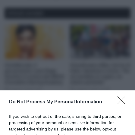
spero
in
Articoli correlati
una
top-
10
ma
dovrò
capire
la
mia
condizione"
CicloMercato, il
Visma|Lease a Bike, l’arrivo di
giovanissimo Juan Diego
Fabio Jakobsen è vicino: “Per
Quintero si unisce alla INEOS
me sarebbe un sogno, ne
Grenadiers Racing Academy
stiamo parlando”
8 Agosto 2026, 9:00
5 Agosto 2026, 10:39
Do Not Process My Personal Information
If you wish to opt-out of the sale, sharing to third parties, or
processing of your personal or sensitive information for
targeted advertising by us, please use the below opt-out