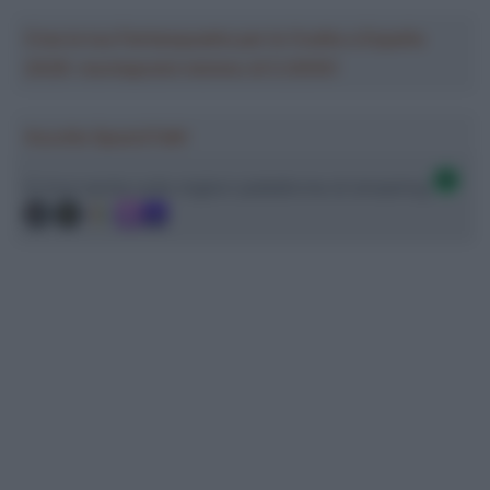
Crea la tua Fantasquadra per la Vuelta a España
2026: montepremi minimo di 5.000€!
Ascolta SpazioTalk!
Ci trovi anche sulle migliori piattaforme di streaming