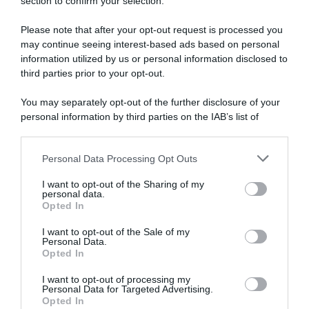
section to confirm your selection.
Please note that after your opt-out request is processed you
may continue seeing interest-based ads based on personal
information utilized by us or personal information disclosed to
MBH Bank CSB Telecom Fort,
CicloMercato, Florian Samuel
confermato il ritorno di
Kajamini fa spazio e lascia la
third parties prior to your opt-out.
Florian Samuel Kajamini da
XDS Astana da oggi: torna
subito: “Voglio concentrarmi
subito alla MBH?
You may separately opt-out of the further disclosure of your
su questo finale di 2026 con
1 Agosto 2026, 14:45
personal information by third parties on the IAB’s list of
rinnovate motivazioni, spero
downstream participants.
di trovare le giuste
occasioni”
Personal Data Processing Opt Outs
This information may also be disclosed by us to third parties
4 Agosto 2026, 8:43
on the IAB’s List of Downstream Participants that may further
I want to opt-out of the Sharing of my
disclose it to other third parties.
personal data.
Opted In
Please note that this website/app uses one or more Google
services and may gather and store information including but
I want to opt-out of the Sale of my
Personal Data.
not limited to your visit or usage behaviour. You may click to
Opted In
grant or deny consent to Google and its third-party tags to
use your data for below specified purposes in below Google
I want to opt-out of processing my
Euskaltel-Euskadi, ufficiale il
consent section.
Personal Data for Targeted Advertising.
ritorno di Mikel Landa:
Opted In
“Tornare qui significa