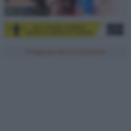
© Unipublic / CXcling
Aggiungici alle tue fonti preferite