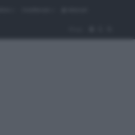
fiche
CicloMercato
Abbonati
Accedi
Cambia aspet
Cerca
Segui