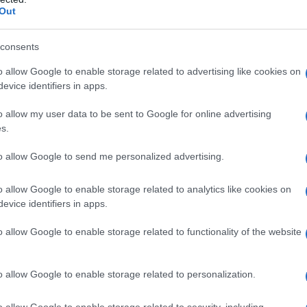
Out
di quelli che ti può cambiare del tutto lo status all’interno
consents
azioCiclismo
o allow Google to enable storage related to advertising like cookies on
evice identifiers in apps.
o allow my user data to be sent to Google for online advertising
s.
to allow Google to send me personalized advertising.
o allow Google to enable storage related to analytics like cookies on
evice identifiers in apps.
o allow Google to enable storage related to functionality of the website
o allow Google to enable storage related to personalization.
Connor a Vuelta finita – Sono venuto qui per fare del mio
o allow Google to enable storage related to security, including