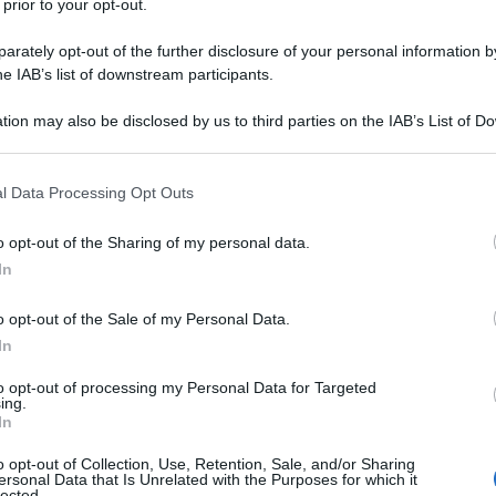
 prior to your opt-out.
le tue fonti preferite
rately opt-out of the further disclosure of your personal information by
he IAB’s list of downstream participants.
tion may also be disclosed by us to third parties on the IAB’s List of 
 that may further disclose it to other third parties.
 that this website/app uses one or more Google services and may gath
l Data Processing Opt Outs
including but not limited to your visit or usage behaviour. You may click 
 to Google and its third-party tags to use your data for below specifi
o opt-out of the Sharing of my personal data.
ogle consent section.
In
o opt-out of the Sale of my Personal Data.
In
to opt-out of processing my Personal Data for Targeted
ing.
issimi protagonisti della
Vuelta a España 2024
.
In
u un podio di un Grande Giro, conquistando il secondo posto
8enne O’Connor regala così alla
Decathlon-Ag2R La
o opt-out of Collection, Use, Retention, Sale, and/or Sharing
ersonal Data that Is Unrelated with the Purposes for which it
 cappello e andare ad accasarsi alla
Jayco-AlUla
, alla quale
lected.