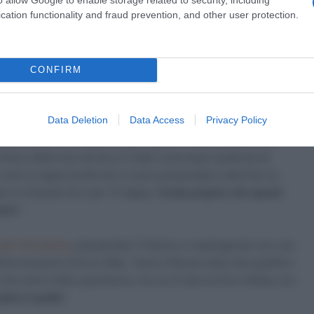
do posto, dopo aver perso la Maglia Rossa solo negli ultimi
cation functionality and fraud prevention, and other user protection.
fatto.
La vittoria? Ci ho pensato, nel momento in cui mi sono
e che mancavano avrei anche potuto farcela a rimanere
CONFIRM
a 2026: montepremi minimo di 5.000€!
Data Deletion
Data Access
Privacy Policy
ficile essere al massimo tutti i giorni. Credo proprio che
a fisico della mia carriera. È stato comunque qualcosa di
colto le opportunità che si sono presentate e alla fine ho
do un Grande Giro per 13 tappe.
Credo proprio che questi
iera
“.
 più che buona
, piazzandosi 11esimo e respingendo con una
sifica da parte di Enric Mas: “Avevo fiducia nelle mie qualità a
he avevo fatto quest’anno, fra cui le due al Giro d’Italia, ero
dere il podio
“.