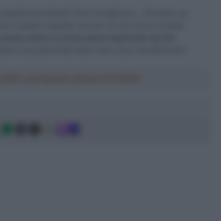
 squadra australiana? Solo immaginarlo… Già salire sul
avevo sempre sognato, ma che non ero sicuro di poter
o possa essere un primo passo importante nel mio
esso sul podio finale delle varie corse che affronterò”.
a 2026: montepremi minimo di 5.000€!
g