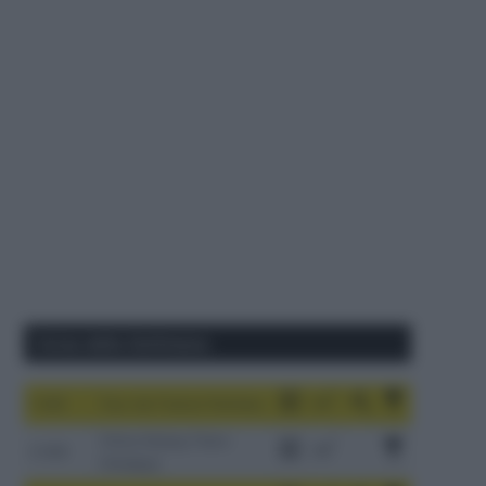
Corse della Settimana
1-9/8
Tour de France Femmes
China Xizang Trans-
2-6/8
Himalaya