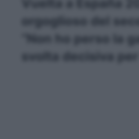
Vuelta a España 2
orgoglioso del sec
“Non ho perso la g
svolta decisiva per