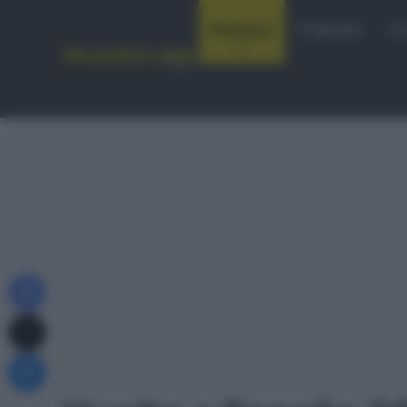
Notizie
Startlist
Co
Facebook
X
Messenger