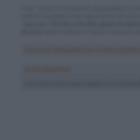
E ora? “Vincere un Grande Giro, da australiano in una
podio di una grande corsa a tappe era una cosa che 
raggiungere.
Ora che ce l’ho fatta, penso che quest
percorso.
Adesso l’obiettivo è riuscire a essere più sp
Crea la tua Fantasquadra per la Vuelta a Españ
Ascolta SpazioTalk!
Ci trovi anche sulle migliori piattaforme di streamin