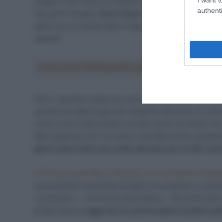
meglio e non riesco a credere di aver chiuso al secon
authenti
due giorni di gara.
Sono felice e fiero di quel che ho 
detto che se avessi fatto il massimo in tutte le tapp
davanti”.
Crea la tua Fantasquadra per la Vuelta a Españ
Però, “questa è stata una corsa pazza ed era molto dif
questa sia stata la gara più esigente dal punto di vist
unico e non credo proprio di aver perso la Vuelta. Ho 
fatto qualcosa che non avevo mai fatto prima, guidan
giorni siano stati una svolta decisiva per la mia carr
O’Connor ha portato a termine una cronometro finale
certa facilità il possibile tentativo di sorpasso in clas
cronometro – commenta l’australiano – Già nelle altre c
andato bene
e oggi non ero preoccupato di poter per