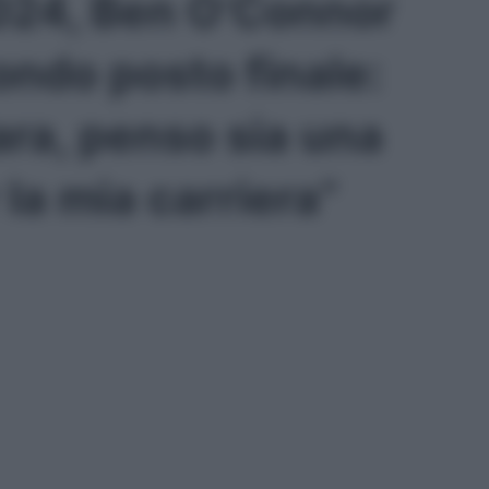
024, Ben O’Connor
ondo posto finale:
ara, penso sia una
 la mia carriera”