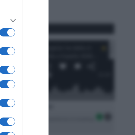
RSS
#SpazioTalk
Ascolta SpazioTalk!
Seguici sulle migliori piattaforme di streaming: