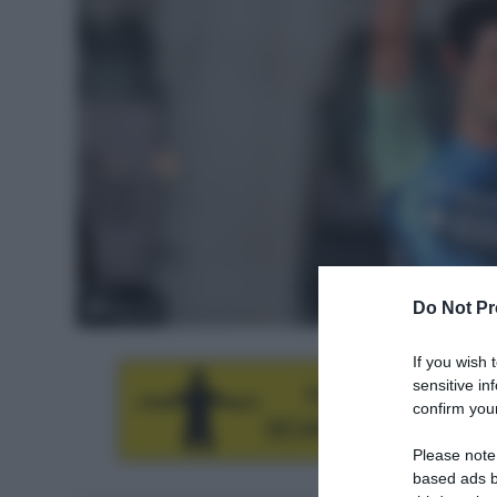
Do Not Pr
© Sirotti
If you wish 
sensitive in
confirm your
Please note
based ads b