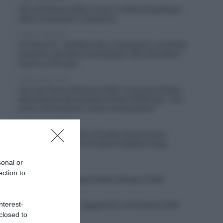
Giro di Polonia 2026, orario e ordine di partenza
della cronometro conclusiva
9 Agosto 2026, 8:00
Un Anno Fa… Red Bull-Bora-hansgrohe, contratto
faraonico per Remco Evenepoel: oltre 20 milioni
di euro in tre anni
8 Agosto 2026, 19:50
Tour de France Femmes 2026, le accuse di Kasia
Niewiadoma alla squadra di Demi Vollering: “Una
di loro mi ha chiuso contro le transenne”
8 Agosto 2026, 19:30
Giro di Polonia 2026, Christian Scaroni può
rompere un digiuno di vittorie italiane lungo
cinque anni
sonal or
8 Agosto 2026, 19:02
ection to
VIDEO: Quinta Tappa Vuelta a Burgos 2026
8 Agosto 2026, 18:59
nterest-
VIDEO: Highlights Tappa 6 Giro di Polonia 2026
closed to
8 Agosto 2026, 18:57