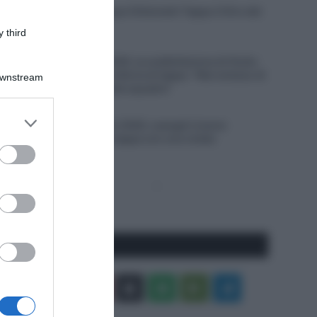
VIDEO: Ultimi Cinque Chilometri Tappa 3 Giro del
Portogallo 2026
 third
8 Agosto 2026, 18:54
Vuelta a Burgos 2026, la soddisfazione di Giulio
Pellizzari dopo la vittoria di tappa: “Mai smesso di
Downstream
credere in me e nella squadra”
8 Agosto 2026, 18:43
er and store
Giro del Portogallo 2026, Leangel Linarez
to grant or
conquista la terza tappa con una volata
ed purposes
lunghissima
Pagina
Prossima
precedente
Pagina
Seguici qui
Facebook
X
You
Apple
Spotify
Google
Telegram
Tube
Play