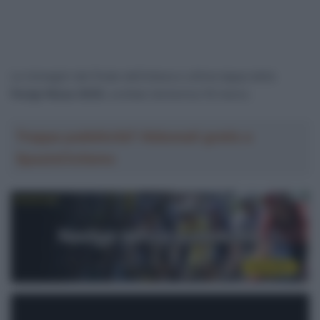
Le immagini del finale dell’ottava e ultima tappa della
Parigi-Nizza 2025
, svoltasi domenica 16 marzo.
Troppa pubblicità? Abbonati gratis a
SpazioCiclismo