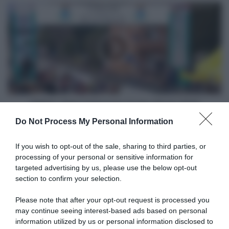
a
VIDEO:
casa
Ultimi
la
Chilometri
corsa
Trofeo
per
Binda
il
2025
2°
anno
di
fila
VIDEO: Ultimi Chilometri Trofeo Binda 2025
Do Not Process My Personal Information
Articoli correlati
If you wish to opt-out of the sale, sharing to third parties, or
processing of your personal or sensitive information for
targeted advertising by us, please use the below opt-out
section to confirm your selection.
Please note that after your opt-out request is processed you
may continue seeing interest-based ads based on personal
information utilized by us or personal information disclosed to
Parigi-Nizza 2025, Mads
VIDEO: Highlights Tappa 8