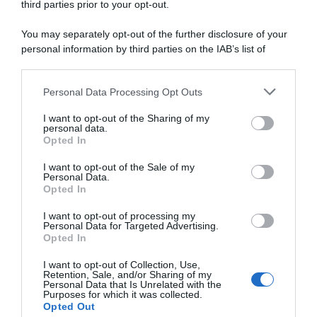
Pedersen impressiona
Parigi-Nizza 2025
third parties prior to your opt-out.
nell’ultima tappa: “È stata una
16 Marzo 2025, 19:43
buona giornata di
You may separately opt-out of the further disclosure of your
allenamento. Bello avere
personal information by third parties on the IAB’s list of
questa forma in vista di
downstream participants.
Sanremo e classiche”
17 Marzo 2025, 12:55
Personal Data Processing Opt Outs
This information may also be disclosed by us to third parties
on the IAB’s List of Downstream Participants that may further
I want to opt-out of the Sharing of my
disclose it to other third parties.
personal data.
Opted In
Please note that this website/app uses one or more Google
services and may gather and store information including but
I want to opt-out of the Sale of my
Personal Data.
not limited to your visit or usage behaviour. You may click to
Opted In
grant or deny consent to Google and its third-party tags to
use your data for below specified purposes in below Google
I want to opt-out of processing my
Pagelle Parigi-Nizza 2025:
Parigi-Nizza 2025, Magnus
consent section.
Personal Data for Targeted Advertising.
Matteo Jorgenson con
Sheffield felice e commosso:
Opted In
classe e intelligenza, Florian
“Voglio dedicare questa
Lipowitz è una realtà, Mads
vittoria a Gino Mäder”
I want to opt-out of Collection, Use,
Pedersen impressionante
Retention, Sale, and/or Sharing of my
16 Marzo 2025, 18:39
Personal Data that Is Unrelated with the
16 Marzo 2025, 19:32
Purposes for which it was collected.
Opted Out