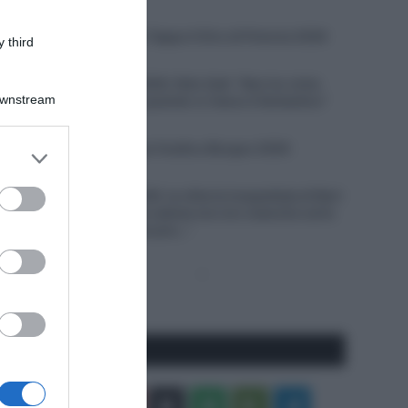
6 Agosto 2026, 19:40
VIDEO: Highlights Tappa 4 Giro di Polonia 2026
 third
6 Agosto 2026, 19:35
Vuelta a Burgos 2026, Felix Gall: “Non ho vinto
Downstream
molto in carriera, quando ci riesco è fantastico”
6 Agosto 2026, 19:25
VIDEO: Terza tappa Vuelta a Burgos 2026
er and store
to grant or
6 Agosto 2026, 18:50
ed purposes
Giro di Polonia 2026, la vittoria inaspettata di Bart
Lemmen: “Dopo la caduta non ero neanche certo
di riuscire a continuare…”
Pagina
Prossima
precedente
Pagina
Seguici qui
Facebook
X
You
Apple
Spotify
Google
Telegram