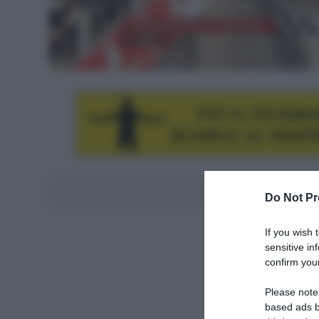
Aggiungici al
Do Not Pr
If you wish 
sensitive in
confirm your
Please note
based ads b