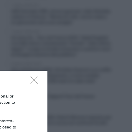
7 Agosto 2026, 8:31
UAE Emirates XRG, ancora guai per João Almeida,
caduto in Polonia: “Niente di rotto, ma ho male a
un ginocchio ed a una caviglia”
7 Agosto 2026, 8:00
Un anno fa… Tour de France 2025, Tadej Pogačar
e la UAE hanno volutamente “frenato” nelle ultime
tappe? “Lungo le strade iniziavano a sentirsi versi
di disapprovazione del pubblico”
6 Agosto 2026, 20:02
Giro di Polonia 2026, Christian Scaroni a un soffio
dalla vittoria: “C’è dispiacere, ci sono andato
vicino; negli ultimi 300 metri ho dato tutto”
6 Agosto 2026, 19:57
sonal or
VIDEO: Highlights Tappa 6 Tour de France
Femmes 2026
ection to
6 Agosto 2026, 19:53
Vuelta a Burgos 2026, Gianni Moscon espulso per
nterest-
condotta impropria in corsa nei confronti di altri
closed to
corridori