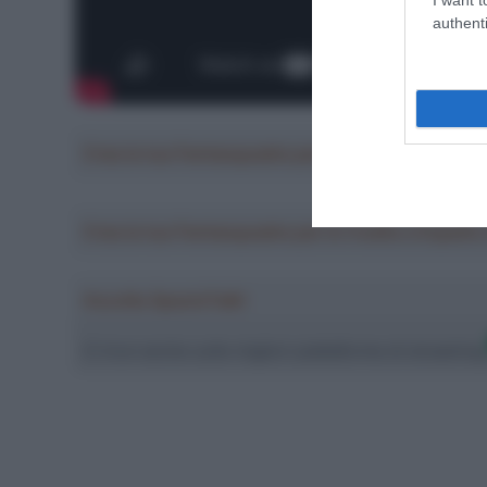
authenti
Crea la tua Fantasquadra per la Vuelta a Españ
Crea la tua Fantasquadra per la Vuelta a Españ
Ascolta SpazioTalk!
Ci trovi anche sulle migliori piattaforme di streamin