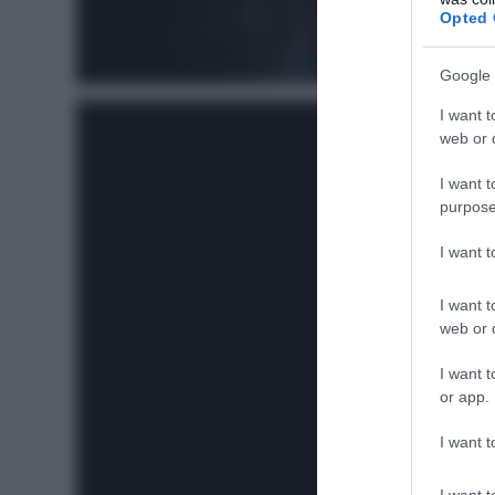
Opted 
Google 
I want t
web or d
I want t
purpose
I want 
I want t
web or d
I want t
or app.
I want t
I want t