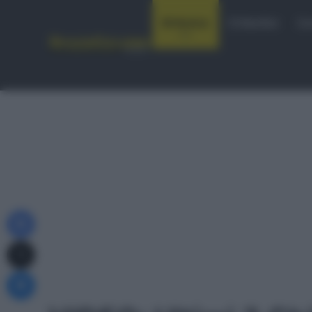
Notizie
Startlist
Co
Facebook
X
Messenger