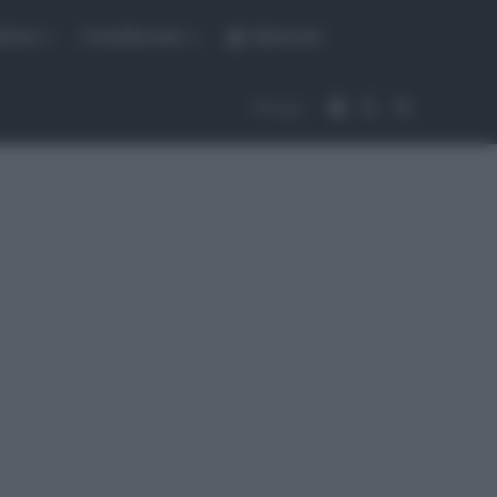
fiche
CicloMercato
Abbonati
Accedi
Cambia aspet
Cerca
Segui