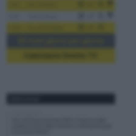
3-9/8
Giro di Polonia
4-8/8
Vuelta a Burgos
5-16/8
Giro del Portogallo
Gli orari giorno per giorno
Calendario Dirette TV
Ultimi articoli
7 Agosto 2026, 9:02
Tour de France Femmes 2026, è il giorno della
scalata al mitico Mont Ventoux: sarà decisiva per
il successo finale?