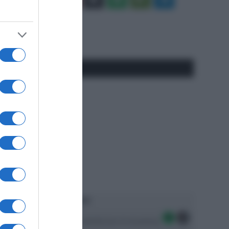
Tube
Play
RSS
#SpazioTalk
Ascolta SpazioTalk!
Seguici sulle migliori piattaforme di streaming: