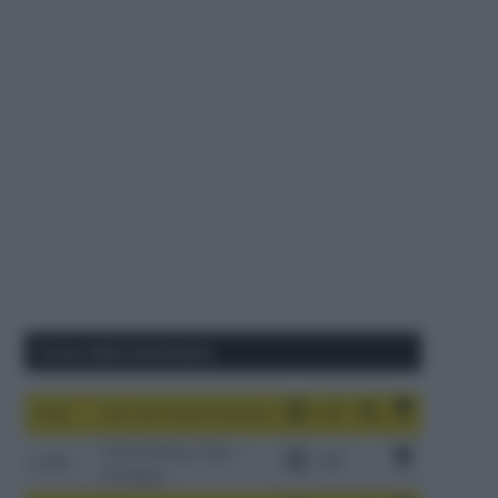
Corse della Settimana
1-9/8
Tour de France Femmes
China Xizang Trans-
2-6/8
Himalaya