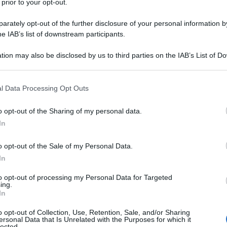
 prior to your opt-out.
rately opt-out of the further disclosure of your personal information by
he IAB’s list of downstream participants.
tion may also be disclosed by us to third parties on the IAB’s List of 
 that may further disclose it to other third parties.
 that this website/app uses one or more Google services and may gath
voltasi domenica 19 aprile.
l Data Processing Opt Outs
including but not limited to your visit or usage behaviour. You may click 
 to Google and its third-party tags to use your data for below specifi
o opt-out of the Sharing of my personal data.
ogle consent section.
azioCiclismo
In
o opt-out of the Sale of my Personal Data.
In
to opt-out of processing my Personal Data for Targeted
ing.
In
o opt-out of Collection, Use, Retention, Sale, and/or Sharing
ersonal Data that Is Unrelated with the Purposes for which it
lected.