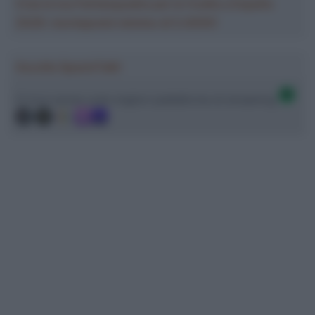
Crea la tua Fantasquadra per la Vuelta a España
2026: montepremi minimo di 5.000€!
Ascolta SpazioTalk!
Ci trovi anche sulle migliori piattaforme di streaming