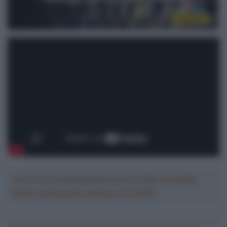
Crea la tua Fantasquadra per la Vuelta a España
2026: montepremi minimo di 5.000€!