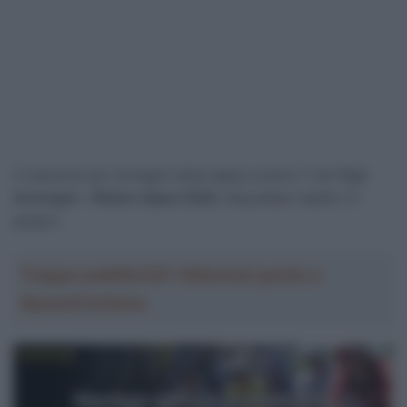
Il riassunto per immagini della tappa numero 7 del
Tour
Auvergne – Rhône-Alpes 2026
, disputatasi sabato 13
giugno.
Troppa pubblicità? Abbonati gratis a
SpazioCiclismo