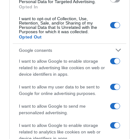
consent section.
Personal Data for Targeted Advertising.
Delfinato 63 ritiri e tanti
Alpes 2026, Paul Seixas ha
Opted In
dubbi verso la Grande Boucle
voluto provarci ma il ritiro è
stato inevitabile: “Le ferite lo
15 Giugno 2026, 11:39
I want to opt-out of Collection, Use,
mettevano in difficoltà nel
Retention, Sale, and/or Sharing of my
controllo della bici”
Personal Data that Is Unrelated with the
Purposes for which it was collected.
15 Giugno 2026, 8:17
Opted Out
Google consents
I want to allow Google to enable storage
related to advertising like cookies on web or
device identifiers in apps.
I want to allow my user data to be sent to
Google for online advertising purposes.
Pagelle Tour Auvergne –
Tour Auvergne – Rhône Alpes
Rhône-Alpes 2026: Del Toro
2026, Matteo Jorgenson
I want to allow Google to send me
perfetto, Tuckwell sul podio
vede sfumare il podio
personalized advertising.
con grinta, Ayuso in crescita
nell’ultima tappa: “Non è stata
– Van Aert vince e saluta,
la mia giornata migliore. Ho
I want to allow Google to enable storage
Seixas cade e preoccupa
lottato per la vittoria, ma alla
related to analytics like cookies on web or
fine ero sfinito”
14 Giugno 2026, 20:00
device identifiers in apps.