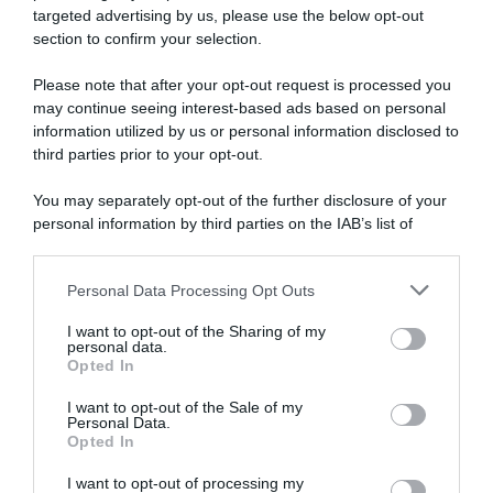
targeted advertising by us, please use the below opt-out
section to confirm your selection.
Please note that after your opt-out request is processed you
may continue seeing interest-based ads based on personal
information utilized by us or personal information disclosed to
UAE Team Emirates XRG,
Tour Auvergne – Rhône-
Isaac Del Toro è il primo
Alpes 2026, Cian
third parties prior to your opt-out.
corridore nella storia a
Uijtdebroeks in Top10
conquistare Tirreno e (ex)
nonostante una settimana
You may separately opt-out of the further disclosure of your
Delfinato nella stessa
difficile: “Penso di essere
personal information by third parties on the IAB’s list of
stagione
dove volevo essere, ora si
downstream participants.
tratta di fare gli ultimi piccoli
15 Giugno 2026, 18:05
passi verso il Tour”
Personal Data Processing Opt Outs
This information may also be disclosed by us to third parties
15 Giugno 2026, 17:00
on the IAB’s List of Downstream Participants that may further
I want to opt-out of the Sharing of my
disclose it to other third parties.
personal data.
Opted In
Please note that this website/app uses one or more Google
services and may gather and store information including but
I want to opt-out of the Sale of my
Personal Data.
not limited to your visit or usage behaviour. You may click to
Opted In
grant or deny consent to Google and its third-party tags to
use your data for below specified purposes in below Google
I want to opt-out of processing my
Tour de France 2026, dall’ex
Tour Auvergne – Rhône-