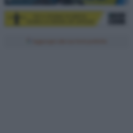
© ASO / Gaetan Flamme
Aggiungici alle tue fonti preferite