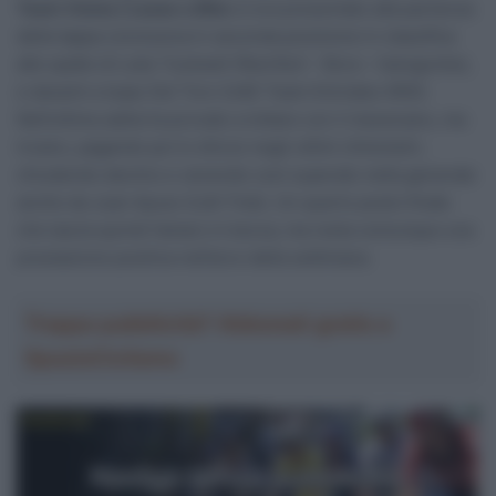
Team Visma | Lease a Bike
si era presentato alla partenza
della tappa conclusiva in seconda posizione in classifica
alle spalle di Luke Tuckwell (Red Bull – Bora – hansgrohe),
e davanti a Isaac Del Toro (UAE Team Emirates XRG).
Nell’ultima salita ha provato a lottare con il messicano, ma
invano, pagando poi lo sforzo negli ultimi chilometri,
chiudendo decimo e venendo così superato nella generale
anche da Juan Ayuso (Lidl-Trek). Un quarto posto finale
che lascia quindi l’amaro in bocca, ma resta comunque una
prestazione positiva nell’arco della settimana.
Troppa pubblicità? Abbonati gratis a
SpazioCiclismo