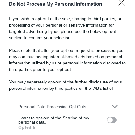
Do Not Process My Personal Information
braccia
Articoli correlati
al
cielo
If you wish to opt-out of the sale, sharing to third parties, or
e
processing of your personal or sensitive information for
poi
targeted advertising by us, please use the below opt-out
una
section to confirm your selection.
raffica
di
Please note that after your opt-out request is processed you
vento
may continue seeing interest-based ads based on personal
ha
information utilized by us or personal information disclosed to
Giro di Polonia 2026, Louis
Visma | Lease a Bike, il
colpito
Barré anticipa tutti! Christian
pensiero di Adriano Malori
third parties prior to your opt-out.
Scaroni è secondo e prende
su Jonas Vingegaard:
il
la maglia di leader
“Questo sarà il suo ultimo
mio
You may separately opt-out of the further disclosure of your
anno in gruppo”
manubrio”
8 Agosto 2026, 16:37
personal information by third parties on the IAB’s list of
8 Agosto 2026, 9:40
downstream participants.
Personal Data Processing Opt Outs
This information may also be disclosed by us to third parties
on the IAB’s List of Downstream Participants that may further
I want to opt-out of the Sharing of my
disclose it to other third parties.
personal data.
Opted In
Please note that this website/app uses one or more Google