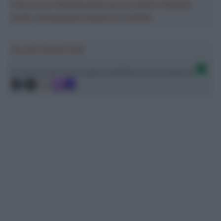
Crea la tua Fantasquadra per la Vuelta a España
2026: montepremi minimo di 5.000€!
Ascolta SpazioTalk!
Ci trovi anche sulle migliori piattaforme di streaming