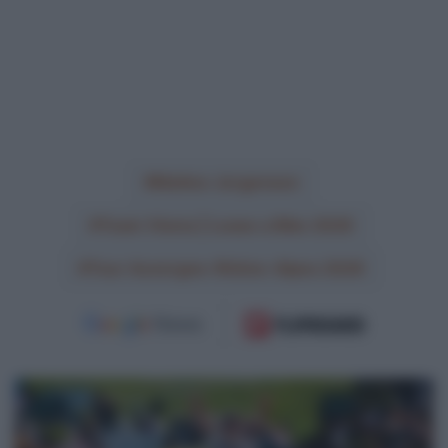
Matteo Jorgenson
Team Visma | Lease a Bike 2026
Tour Auvergne-Rhône-Alpes 2026
VIDEO:
Highlights
Tappa