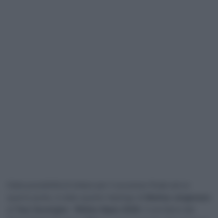
Dalla possibilità di lottare per il successo finale ad un
quarto posto, è stato questo l’epilogo di
Matteo Jorgenson
al
Tour Auvergne – Rhône Alpes 2026
. Il corridore del