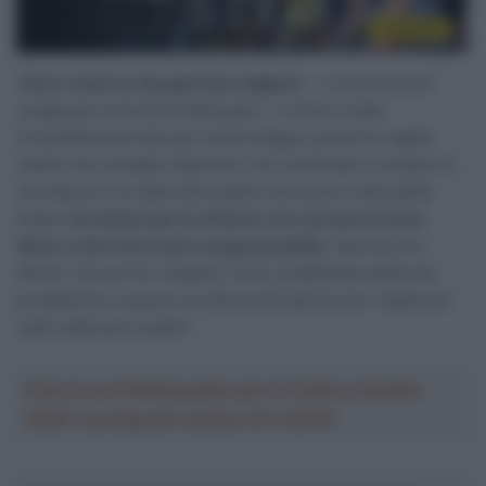
“
Non è stata la mia giornata migliore
– il commento di
Jorgenson al termine della gara – Il ritmo è stato
incredibilmente alto per tutta la tappa, quindi ho capito
subito che sarebbe stata dura. Ho continuato a credere in
me stesso e ho dato tutto quello che avevo nella salita
finale.
Ho lottato per la vittoria e ho cercato di stare
dietro a Del Toro il più a lungo possibile
. Alla fine ero
sfinito, ma non ho rimpianti. Sono soddisfatto della mia
prestazione e questo mi dà la motivazione per migliorare
nelle salite più lunghe”.
Crea la tua Fantasquadra per la Vuelta a España
2026: montepremi minimo di 5.000€!