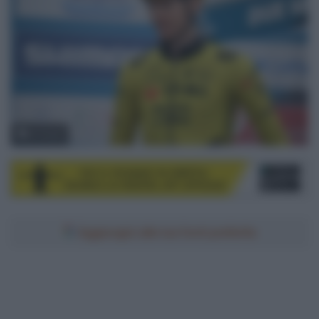
© Sirotti
Aggiungici alle tue fonti preferite