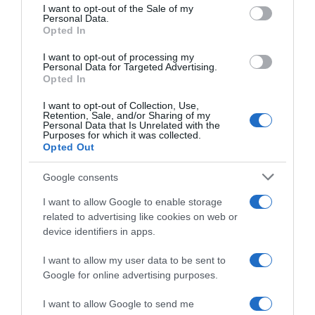
services and may gather and store information including but
I want to opt-out of the Sale of my
Personal Data.
not limited to your visit or usage behaviour. You may click to
Opted In
grant or deny consent to Google and its third-party tags to
use your data for below specified purposes in below Google
I want to opt-out of processing my
Vuelta a Burgos 2026, il gran
Vuelta a Burgos 2026,
consent section.
Personal Data for Targeted Advertising.
caldo non frena Matthew
Matthew Brennan si
Opted In
Brennan: “È stato come
conferma allo sprint
correre nel deserto”
7 Agosto 2026, 16:43
I want to opt-out of Collection, Use,
Retention, Sale, and/or Sharing of my
8 Agosto 2026, 8:20
Personal Data that Is Unrelated with the
Purposes for which it was collected.
Opted Out
Google consents
I want to allow Google to enable storage
related to advertising like cookies on web or
device identifiers in apps.
I want to allow my user data to be sent to
Google for online advertising purposes.
Visma | Lease a Bike, Mattias
Giro di Polonia 2026, la
Skjelmose sul connazionale
vittoria inaspettata di Bart
I want to allow Google to send me
Jonas Vingegaard: “Su di lui
Lemmen: “Dopo la caduta