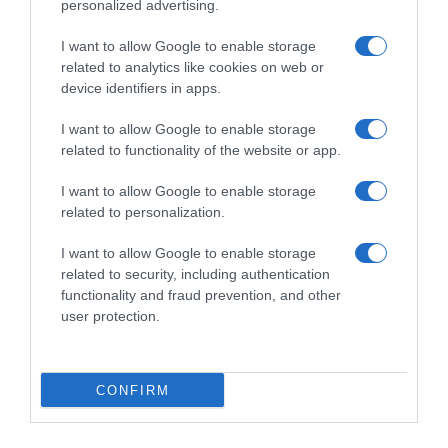
personalized advertising.
c’è sempre una pressione
non ero neanche certo di
enorme, tutto il mondo pensa
riuscire a continuare…”
I want to allow Google to enable storage
sia l’unico che possa battere
6 Agosto 2026, 18:50
related to analytics like cookies on web or
Pogačar”
device identifiers in apps.
7 Agosto 2026, 10:38
I want to allow Google to enable storage
related to functionality of the website or app.
Commenta
I want to allow Google to enable storage
related to personalization.
I want to allow Google to enable storage
© Copyright 2026, All Rights Reserved Designed by
related to security, including authentication
functionality and fraud prevention, and other
©SpazioCiclismo
Preferenze Privacy
user protection.
Contatti
Redazione
Privacy & Cookie Policy
Pubblicità
Lavora con noi
VeloPro
CONFIRM
Facebook
X
You
Apple
Spotify
Google
Telegram
RSS