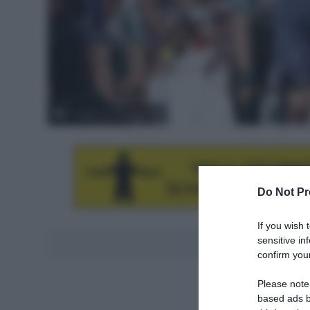
© Sprint Cycling Agency
Do Not Pr
If you wish 
sensitive in
Aggiungici al
confirm your
Please note
based ads b