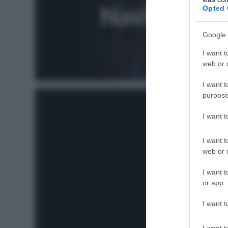
Opted 
Google 
I want t
web or d
I want t
purpose
I want 
I want t
web or d
I want t
or app.
I want t
I want t