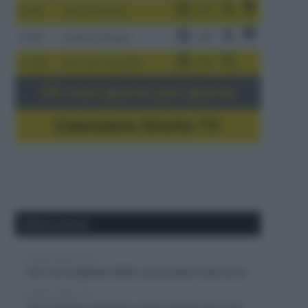
3-9/8
Giro di Polonia
4-8/8
Vuelta a Burgos
5-16/8
Giro del Portogallo
Gli orari giorno per giorno
Calendario Dirette TV
Ultimi articoli
8 Agosto 2026, 13:50
Tour de Langkawi 2026, annunciato il percorso
8 Agosto 2026, 13:14
Tour de France Femmes 2026, Pauline Ferrand-