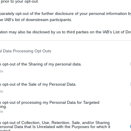
 prior to your opt-out.
rately opt-out of the further disclosure of your personal information by
he IAB’s list of downstream participants.
tion may also be disclosed by us to third parties on the IAB’s List of 
 that may further disclose it to other third parties.
 that this website/app uses one or more Google services and may gath
l Data Processing Opt Outs
including but not limited to your visit or usage behaviour. You may click 
 to Google and its third-party tags to use your data for below specifi
o opt-out of the Sharing of my personal data.
ogle consent section.
In
2026
, che si è svolta venerdì 17 aprile.
o opt-out of the Sale of my Personal Data.
In
azioCiclismo
to opt-out of processing my Personal Data for Targeted
ing.
In
o opt-out of Collection, Use, Retention, Sale, and/or Sharing
ersonal Data that Is Unrelated with the Purposes for which it
lected.