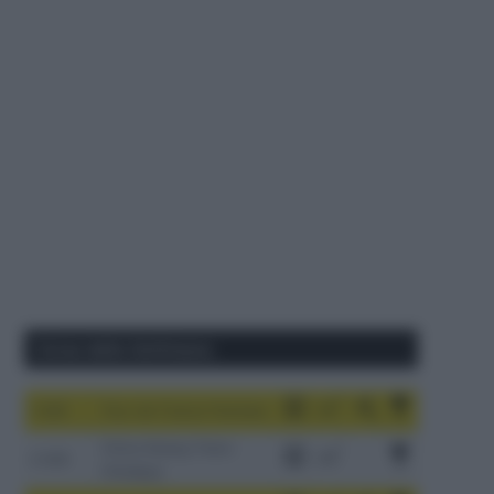
Corse della Settimana
1-9/8
Tour de France Femmes
China Xizang Trans-
2-6/8
Himalaya