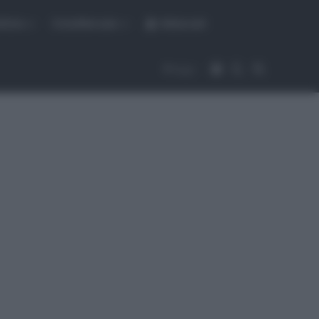
fiche
CicloMercato
Abbonati
Accedi
Cambia aspet
Cerca
Segui