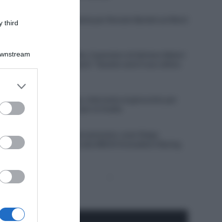
8 Agosto 2026, 10:00
Francia, brutta caduta per Romain Bardet sul Mont
 third
Ventoux
8 Agosto 2026, 9:40
Downstream
Visma | Lease a Bike, il pensiero di Adriano Malori
su Jonas Vingegaard: “Questo sarà il suo ultimo
anno in gruppo”
er and store
8 Agosto 2026, 9:20
to grant or
Soudal Quick-Step, intervento al ginocchio per
ed purposes
Junior Lecerf: out per la Vuelta
8 Agosto 2026, 9:00
CicloMercato, il giovanissimo Juan Diego
Quintero si unisce alla INEOS Grenadiers Racing
Academy
Pagina
Prossima
precedente
Pagina
Seguici qui