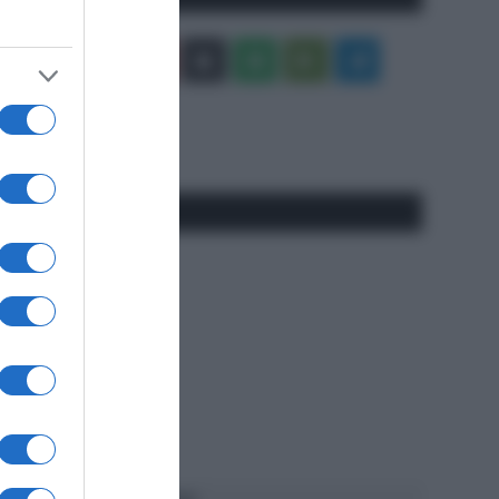
Facebook
X
You
Apple
Spotify
Google
Telegram
Tube
Play
RSS
#SpazioTalk