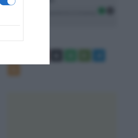
Ascolta SpazioTalk!
Seguici sulle migliori piattaforme di streaming:
Facebook
X
You
Apple
Spotify
Google
Telegram
Tube
Play
RSS