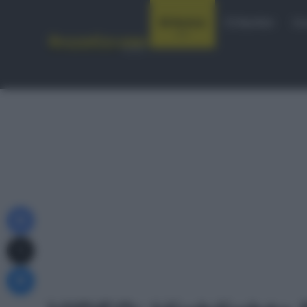
Notizie
Startlist
Co
Facebook
X
Messenger