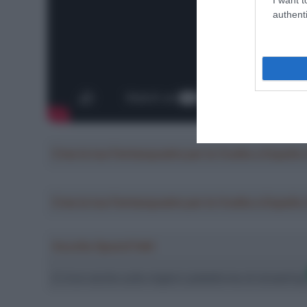
authenti
Crea la tua Fantasquadra per la Vuelta a Españ
Crea la tua Fantasquadra per la Vuelta a Españ
Ascolta SpazioTalk!
Ci trovi anche sulle migliori piattaforme di streamin