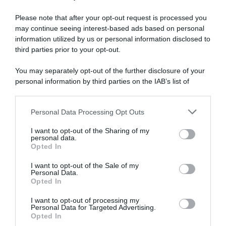
Pedersen
ha
Please note that after your opt-out request is processed you
gran
may continue seeing interest-based ads based on personal
gambe
information utilized by us or personal information disclosed to
Dwars door Vlaanderen
ma
2025, Demi Vollering difende
third parties prior to your opt-out.
I Migliori Momenti del 2025
stavolta
Wout van Aert: “Siamo tutti
28 Novembre 2025, 20:00
esseri umani e come tali
sbaglia
You may separately opt-out of the further disclosure of your
facciamo errori”
i
personal information by third parties on the IAB’s list of
tempi,
3 Aprile 2025, 10:39
downstream participants.
bene
i
Personal Data Processing Opt Outs
This information may also be disclosed by us to third parties
giovani
on the IAB’s List of Downstream Participants that may further
I want to opt-out of the Sharing of my
Del
disclose it to other third parties.
personal data.
Grosso
Opted In
Please note that this website/app uses one or more Google
e
services and may gather and store information including but
Segaert
I want to opt-out of the Sale of my
Personal Data.
not limited to your visit or usage behaviour. You may click to
Opted In
grant or deny consent to Google and its third-party tags to
use your data for below specified purposes in below Google
I want to opt-out of processing my
Pagelle Dwars door
consent section.
Personal Data for Targeted Advertising.
Vlaanderen 2025: Powless
Dwars door Vlaanderen
Opted In
eroico, ma Van Aert e la
2025, Grischa Niermann