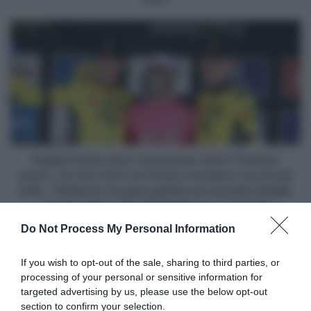
è
aperto
Pagelle
un
Dwars
varco
door
e
Vlaanderen
sono
2025:
riuscito
Powless
a
eroico,
passare
ma
Groenewegen
Van
negli
Aert
Pagelle Dwars door Vlaanderen 2025: Powless
ultimi
e
eroico, ma Van Aert e la Visma si buttano via sul più
metri"
la
bello - Pedersen ha gran gambe ma stavolta sbaglia
Visma
i tempi, bene i giovani Del Grosso e Segaert
si
Do Not Process My Personal Information
buttano
via
Articoli correlati
sul
If you wish to opt-out of the sale, sharing to third parties, or
più
processing of your personal or sensitive information for
bello
targeted advertising by us, please use the below opt-out
-
section to confirm your selection.