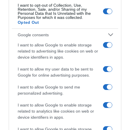
Visma si buttano via sul più
ammette: “Avrei dovuto
I want to opt-out of Collection, Use,
bello – Pedersen ha gran
chiedere ai ragazzi di
Retention, Sale, and/or Sharing of my
gambe ma stavolta sbaglia i
Personal Data that Is Unrelated with the
attaccare nel finale”
Purposes for which it was collected.
tempi, bene i giovani Del
3 Aprile 2025, 8:48
Opted Out
Grosso e Segaert
2 Aprile 2025, 20:00
Google consents
I want to allow Google to enable storage
related to advertising like cookies on web or
device identifiers in apps.
I want to allow my user data to be sent to
Google for online advertising purposes.
VIDEO: Ultimi 4 Chilometri
VIDEO: Highlights Dwars
Dwars door Vlaanderen
door Vlaanderen 2025
I want to allow Google to send me
Donne 2025
2 Aprile 2025, 18:40
personalized advertising.
2 Aprile 2025, 18:15
I want to allow Google to enable storage
related to analytics like cookies on web or
device identifiers in apps.
I want to allow Google to enable storage