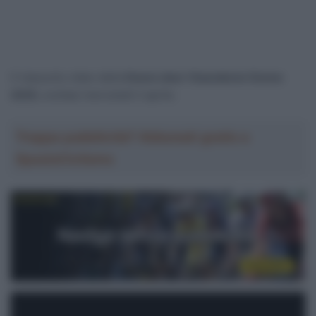
Il riassunto video della
Dwars door Vlaanderen Donne
2025
, svoltasi mercoledì 2 aprile.
Troppa pubblicità? Abbonati gratis a
SpazioCiclismo