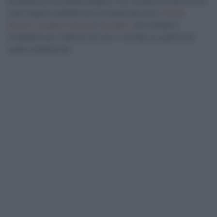
direttamente da questa pagina, ma ci potete trovare anche
sulle migliori piattaforme di streaming come
Spotify
,
Deezer
,
Google Podcast
o
Spreaker
(non esitate a
contattarci per indicarci se non ci trovate su quella che
usate solitamente).