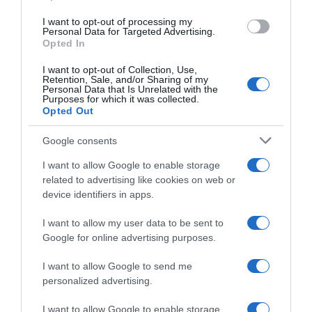
use your data for below specified purposes in below Google
Tour de France Daily #18 –
Tour de France Daily 2026,
I want to opt-out of processing my
Carapaz da urlo, ora cosa fa
Remco Evenepoel è il re della
consent section.
Personal Data for Targeted Advertising.
la UAE? (podcast)
cronometro – Tadej Pogačar
Opted In
controlla, Florian Lipowitz ko
23 Luglio 2026, 19:33
(Podcast)
I want to opt-out of Collection, Use,
Retention, Sale, and/or Sharing of my
21 Luglio 2026, 20:53
Personal Data that Is Unrelated with the
Purposes for which it was collected.
Opted Out
Google consents
I want to allow Google to enable storage
related to advertising like cookies on web or
device identifiers in apps.
I want to allow my user data to be sent to
Tour de France Daily #10, La
Tour de France Daily #9 – Il
Google for online advertising purposes.
rivincita di Tadej Pogačar a
numero di Van Der Poel e la
Le Lioran (Podcast)
tattica della UAE (podcast)
I want to allow Google to send me
14 Luglio 2026, 20:24
12 Luglio 2026, 20:01
personalized advertising.
I want to allow Google to enable storage