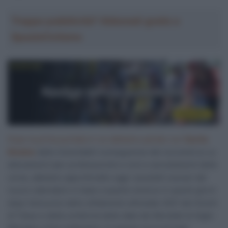
Troppa pubblicità? Abbonati gratis a
SpazioCiclismo
Dopo la prima puntata in cui abbiamo parlato con
Sacha
Modolo
delle (in)evitabili conseguenze del coronavirus su
allenamenti (per professionisti e non) e annullamenti delle
corse, abbiamo approfondito oggi i possibili scenari del
nuovo calendario in base a quanto emerso in questi giorni
dopo l’annuncio dello slittamento all’estate 2021 dei Giochi
di Tokyo e della conferma delle date dei Mondiali di Aigle-