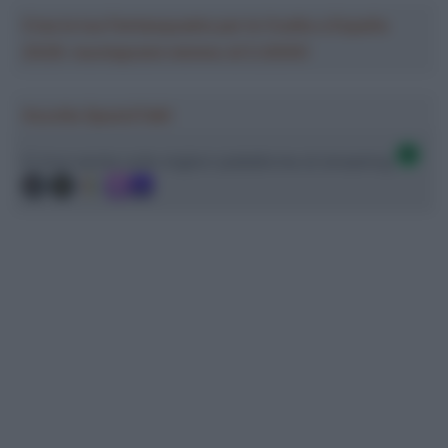
Crea la tua Fantasquadra per la Vuelta a España
2026: montepremi minimo di 5.000€!
Ascolta SpazioTalk!
Ci trovi anche sulle migliori piattaforme di streaming