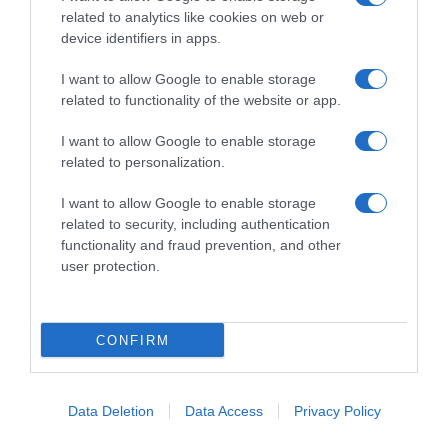
related to analytics like cookies on web or
device identifiers in apps.
I want to allow Google to enable storage
related to functionality of the website or app.
Commenta
I want to allow Google to enable storage
related to personalization.
I want to allow Google to enable storage
© Copyright 2026, All Rights Reserved Designed by
related to security, including authentication
functionality and fraud prevention, and other
©SpazioCiclismo
Preferenze Privacy
user protection.
Contatti
Redazione
Privacy & Cookie Policy
Pubblicità
Lavora con noi
VeloPro
CONFIRM
Facebook
X
You
Apple
Spotify
Google
Telegram
RSS
Tube
Play
Data Deletion
Data Access
Privacy Policy