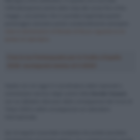
Martigny a fine settembre. In queste ore è arrivata
l’ufficializzazione anche dello stop alle corse fino a fine
maggio, una ipotesi che in puntata (registrata questo
pomeriggio) avevamo potuto sostanzialmente anticipare
viste le dichiarazioni di Renato di Rocco riguardo le tre
ipotesi di calendario
.
Crea la tua Fantasquadra per la Vuelta a España
2026: montepremi minimo di 5.000€!
Ospite con noi oggi è il coordinatore delle nazionali e
commissario tecnico degli uomini élite
Davide Cassani
,
con cui abbiamo discusso delle conseguenze del rinvio di
Tokyo 2020 e delle conseguenze sul calendario
internazionale.
Qui di seguito la puntata completa che potete ascoltare