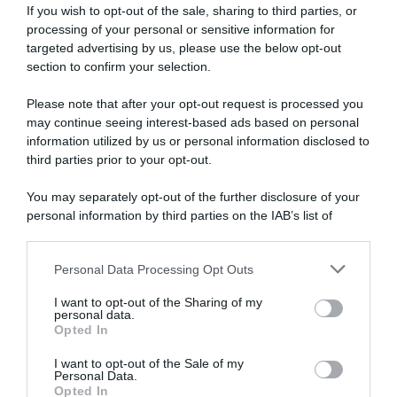
tavolo
If you wish to opt-out of the sale, sharing to third parties, or
processing of your personal or sensitive information for
targeted advertising by us, please use the below opt-out
section to confirm your selection.
Please note that after your opt-out request is processed you
may continue seeing interest-based ads based on personal
Tour de France Daily #21 – Il
Tour de France Daily #19 –
information utilized by us or personal information disclosed to
commento finale del Tour de
Pogačar scrive l’epica
third parties prior to your opt-out.
France 2026 (Podcast)
dell’Alpe d’Huez. Del Toro-
Skjelmose, storie tese?
27 Luglio 2026, 20:12
You may separately opt-out of the further disclosure of your
(podcast)
personal information by third parties on the IAB’s list of
24 Luglio 2026, 20:03
downstream participants.
Personal Data Processing Opt Outs
This information may also be disclosed by us to third parties
on the IAB’s List of Downstream Participants that may further
I want to opt-out of the Sharing of my
disclose it to other third parties.
personal data.
Opted In
Please note that this website/app uses one or more Google
services and may gather and store information including but
I want to opt-out of the Sale of my
Personal Data.
not limited to your visit or usage behaviour. You may click to
Opted In
grant or deny consent to Google and its third-party tags to