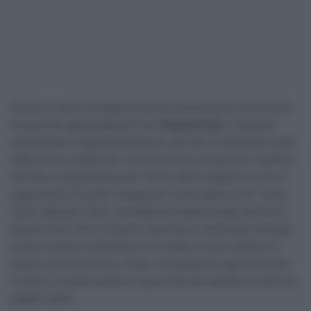
Amiche e amici di SpazioCiclismo buonasera e benvenuti
al secondo appuntamento con
#SpazioTalk
, il podcast
settimanale di approfondimento dei temi di attualità curato
dalla nostra redazione. Un format che avevamo in cantiere
da mesi, programmato per l’inizio della stagione e che ci
auguravamo di poter inaugurare come piace a noi. Come
siamo abituati a fare, direttamente dalla strada, perché è
proprio da lì che il ciclismo trae linfa e restituisce energia.
Invece questo contenitore ha trovato la luce soltanto in
questo momento buio, triste, di angoscia e sgomento per
la storia, al quale anche lo sport che più amiamo ha dovuto
pagare dazio.