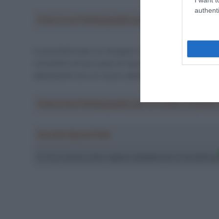
authenti
Crea la tua Fantasquadra per la Vuelta a Españ
Le previsioni per un recupero completo e rapido sono
consentire al suo corpo di riprendersi completamente d
allenamenti con un nuovo obiettivo annunciato: vincer
Crea la tua Fantasquadra per la Vuelta a Españ
Ascolta SpazioTalk!
Ci trovi anche sulle migliori piattaforme di streamin