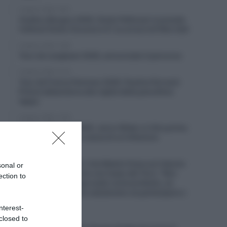
8 Agosto 2026, 16:31
Vuelta a Burgos 2026, Giulio Pellizzari si prende
l’ultima! Giulio Ciccone è 4°, la corsa è di Felix Gall
8 Agosto 2026, 13:50
Tour de Langkawi 2026, annunciato il percorso
8 Agosto 2026, 13:14
Tour de France Femmes 2026, Pauline Ferrand-
Prévot abbandona alla vigilia della penultima
tappa
8 Agosto 2026, 12:55
Vuelta a Burgos 2026, Jarno Widar si ritira prima
della tappa finale a causa di un’infezione
8 Agosto 2026, 12:38
UAE Emirates XRG, il ds Matxín frena sul rilancio
sonal or
della Vuelta a Mexico con Isaac del Toro: “Non
ection to
vogliamo che venga usato come pretesto, se
organizzano la gara valuteremo se partecipare o
no”
nterest-
closed to
8 Agosto 2026, 12:09