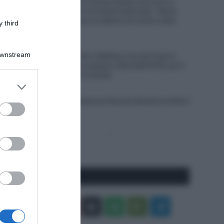
Netcompany INEOS, Dorian Godon ha corso il
Tour de France con 4 costole fratturate: “Sento
ancora dolore. Dopo la caduta non erano state
 third
rilevate”
8 Agosto 2026, 11:45
Downstream
Alpecin-Premier Tech, Mathieu van der Poel si
allena a Livigno per prepare i Mondiali MTB, poi il
ritorno su strada in Canada
er and store
8 Agosto 2026, 10:00
to grant or
Francia, brutta caduta per Romain Bardet sul Mont
ed purposes
Ventoux
Pagina
Prossima
precedente
Pagina
Seguici qui
Facebook
X
You
Apple
Spotify
Google
Telegram