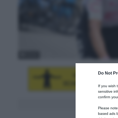
© Sirotti
Do Not Pr
If you wish 
sensitive in
confirm your
Aggiungici al
Please note
based ads b