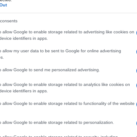
azioCiclismo
Out
consents
o allow Google to enable storage related to advertising like cookies on
evice identifiers in apps.
o allow my user data to be sent to Google for online advertising
s.
to allow Google to send me personalized advertising.
o allow Google to enable storage related to analytics like cookies on
evice identifiers in apps.
ntato il team manager Jonathan Vaughters – È uscito dal
o allow Google to enable storage related to functionality of the website
ultati della sua carriera in questi allenamenti. Ha sacrificato
esserci momento peggiore. Sappiamo quanto il Tour sia
o allow Google to enable storage related to personalization.
rtenza è un vero colpo. È un campione in tutti i sensi e,
to lo motiverà solo a tornare più forte”.
o allow Google to enable storage related to security, including