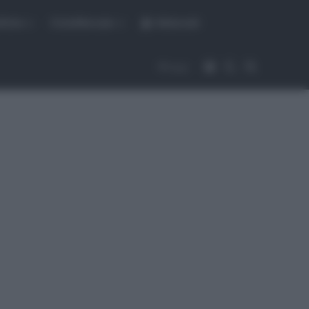
fiche
CicloMercato
Abbonati
Accedi
Cambia aspet
Cerca
Segui