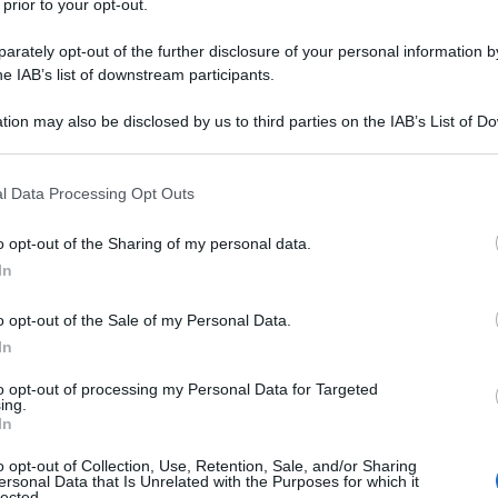
 prior to your opt-out.
rately opt-out of the further disclosure of your personal information by
he IAB’s list of downstream participants.
tion may also be disclosed by us to third parties on the IAB’s List of 
 that may further disclose it to other third parties.
 that this website/app uses one or more Google services and may gath
l Data Processing Opt Outs
including but not limited to your visit or usage behaviour. You may click 
 to Google and its third-party tags to use your data for below specifi
o opt-out of the Sharing of my personal data.
ogle consent section.
In
o opt-out of the Sale of my Personal Data.
. Il terzo classificato del Giro d’Italia salterà la Grande
In
inale mentre si allenava in Ecuador, dove resterà a questo
ana dolorante e con febbre alta. Avendo ricevuto, sia dai
to opt-out of processing my Personal Data for Targeted
ing.
omandazione di non affrontare viaggi di lunga distanza,
In
syPost la rinuncia al suo secondo GT stagionale.
o opt-out of Collection, Use, Retention, Sale, and/or Sharing
ersonal Data that Is Unrelated with the Purposes for which it
lected.