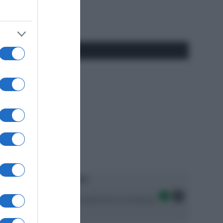
Tube
Play
RSS
#SpazioTalk
Ascolta SpazioTalk!
Seguici sulle migliori piattaforme di streaming: