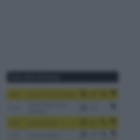
Corse della Settimana
1-9/8
Tour de France Femmes
China Xizang Trans-
2-6/8
Himalaya
3-9/8
Giro di Polonia
4-8/8
Vuelta a Burgos