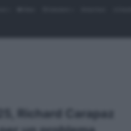
rse
Video
Calendario
Sintesi Gare
Classi
25, Richard Carapaz
t per un problema