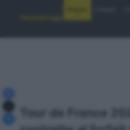
Notizie
Startlist
Co
Facebook
X
Tour de France 20
Messenger
costretto al forfai