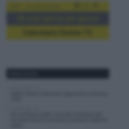
5-16/8
Giro del Portogallo
Gli orari giorno per giorno
Calendario Dirette TV
Ultimi articoli
8 Agosto 2026, 17:31
VIDEO: Ultimi 3 Chilometri Tappa 6 Giro di Polonia
2026
8 Agosto 2026, 16:37
Giro di Polonia 2026, Louis Barré anticipa tutti!
Christian Scaroni è secondo e prende la maglia di
leader