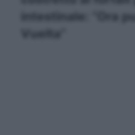
intestinale: “Ora p
Vuelta”