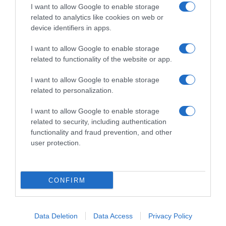
I want to allow Google to enable storage
related to analytics like cookies on web or
device identifiers in apps.
I want to allow Google to enable storage
related to functionality of the website or app.
Commenta
I want to allow Google to enable storage
related to personalization.
I want to allow Google to enable storage
© Copyright 2026, All Rights Reserved Designed by
related to security, including authentication
functionality and fraud prevention, and other
©SpazioCiclismo
Preferenze Privacy
user protection.
Contatti
Redazione
Privacy & Cookie Policy
Pubblicità
Lavora con noi
VeloPro
CONFIRM
Facebook
X
You
Apple
Spotify
Google
Telegram
RSS
Tube
Play
Data Deletion
Data Access
Privacy Policy