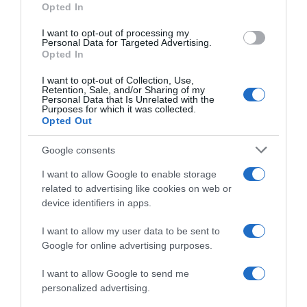
Opted In
grant or deny consent to Google and its third-party tags to
use your data for below specified purposes in below Google
I want to opt-out of processing my
Tro-Bro Léon 2026, Filippo
Presentazione Percorso e
consent section.
Personal Data for Targeted Advertising.
Fiorelli anticipa tutti!
Favoriti Tro-Bro Léon 2026
Opted In
10 Maggio 2026, 17:06
9 Maggio 2026, 21:00
I want to opt-out of Collection, Use,
Retention, Sale, and/or Sharing of my
Personal Data that Is Unrelated with the
Purposes for which it was collected.
Opted Out
Google consents
I want to allow Google to enable storage
related to advertising like cookies on web or
device identifiers in apps.
I want to allow my user data to be sent to
Google for online advertising purposes.
Ciclismo in TV e Streaming:
Calendario e Orario corse
gli orari della settimana (4 –
della settimana (4 – 10
I want to allow Google to send me
10 Maggio)
Maggio)
personalized advertising.
4 Maggio 2026, 13:50
4 Maggio 2026, 10:00