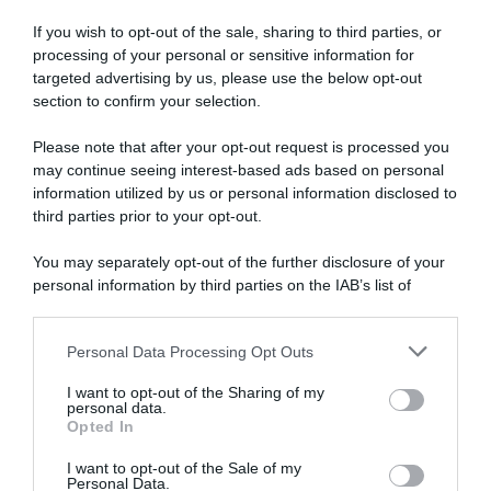
Articoli correlati
il
2029
If you wish to opt-out of the sale, sharing to third parties, or
processing of your personal or sensitive information for
targeted advertising by us, please use the below opt-out
section to confirm your selection.
Please note that after your opt-out request is processed you
may continue seeing interest-based ads based on personal
information utilized by us or personal information disclosed to
VIDEO: Ultimi 3 Chilometri
Tro-Bro Léon 2026, Filippo
Tro-Bro Léon 2026
Fiorelli la dedica a Marcello
third parties prior to your opt-out.
Massini: “Mi ha lanciato,
10 Maggio 2026, 17:57
questa vittoria è per lui”
You may separately opt-out of the further disclosure of your
10 Maggio 2026, 17:33
personal information by third parties on the IAB’s list of
downstream participants.
Personal Data Processing Opt Outs
This information may also be disclosed by us to third parties
on the IAB’s List of Downstream Participants that may further
I want to opt-out of the Sharing of my
disclose it to other third parties.
personal data.
Opted In
Please note that this website/app uses one or more Google
services and may gather and store information including but
I want to opt-out of the Sale of my
Personal Data.
not limited to your visit or usage behaviour. You may click to