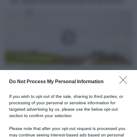
per “ampliare la base finanziaria con altri partner”
base
finanziaria
Tro-
con
Bro
altri
Léon
partner”
2026,
la
startlist
definitiva
Tro-Bro Léon 2026, la startlist definitiva
Do Not Process My Personal Information
Articoli correlati
If you wish to opt-out of the sale, sharing to third parties, or
processing of your personal or sensitive information for
targeted advertising by us, please use the below opt-out
section to confirm your selection.
Please note that after your opt-out request is processed you
may continue seeing interest-based ads based on personal