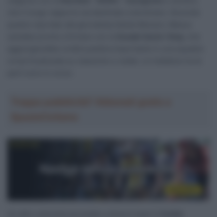
stagione con la
Red Bull – BORA – hansgrohe
e sembra
che il lungo rapporto sia destinato a terminare. Secondo
quanto riportato dal giornalista
Daniel Benson
, Meeus
sarebbe pronto a firmare con la
Soudal Quick-Step
, che
aggiungerebbe un’altra pedina importante in una squadra
ormai focalizzata su classiche e volate. Le trattative tra le
parti sono in corso.
Troppa pubblicità? Abbonati gratis a
SpazioCiclismo
Un altro velocista accostato a diversi team è
Corbin