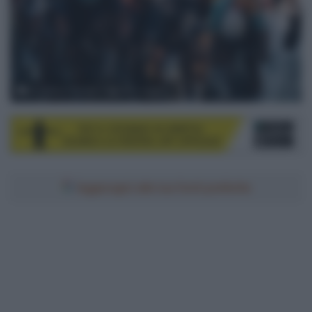
© Gaëtan Flamme - SportPic Agency
Aggiungici alle tue fonti preferite