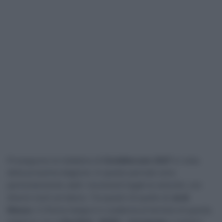
Proseguono le trattative di
CicloMercato 2027
in vista
della prossima stagione. In questo periodo sono
particolarmente caldi i movimenti legati ai velocisti, con
diversi nomi sul banco. Tra questi c’è quello di
Jordi
Meeus
. Il 27enne belga è in scadenza al termine di questa