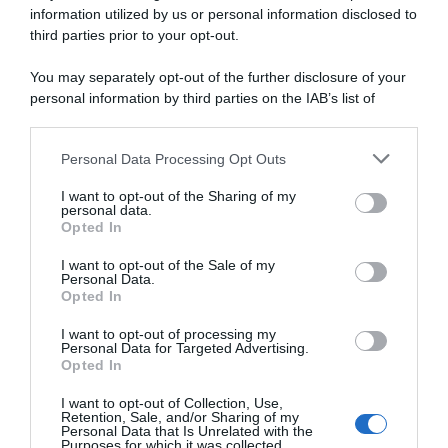
information utilized by us or personal information disclosed to
EF Education-EasyPost, il
EF Education-EasyPost, l’ex
colombiano Juan Felipe
fondista Gavin Sherry entra
third parties prior to your opt-out.
Rodriguez promosso in
nel vivaio dopo pochi mesi
prima squadra: il 22enne
come ciclista e nel 2027 farà
You may separately opt-out of the further disclosure of your
potrebbe già correre la
il salto tra i pro’
personal information by third parties on the IAB’s list of
Vuelta a España
5 Agosto 2026, 13:30
downstream participants.
5 Agosto 2026, 14:45
Personal Data Processing Opt Outs
This information may also be disclosed by us to third parties
on the IAB’s List of Downstream Participants that may further
I want to opt-out of the Sharing of my
disclose it to other third parties.
personal data.
Opted In
Please note that this website/app uses one or more Google
services and may gather and store information including but
I want to opt-out of the Sale of my
Personal Data.
not limited to your visit or usage behaviour. You may click to
Opted In
grant or deny consent to Google and its third-party tags to
use your data for below specified purposes in below Google
I want to opt-out of processing my
EF Education-EasyPost,
Decathlon CMA CGM, il
consent section.
Personal Data for Targeted Advertising.
confermato l’arrivo di Filippo
biatleta Émilien Jacquelin
Opted In
Agostinacchio come stagista
sarà stagista in prima
squadra: esordio alla
4 Agosto 2026, 18:39
I want to opt-out of Collection, Use,
Polynormande il 16 agosto
Retention, Sale, and/or Sharing of my
Personal Data that Is Unrelated with the
4 Agosto 2026, 17:02
Purposes for which it was collected.