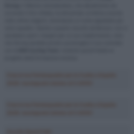
Strong
. Il 26enne neozelandese, che attualmente sta
correndo il Giro d’Italia, ha dimostrato un’ottima crescita
nelle ultime stagioni, diventando un nome appetibile per
varie squadre. Stando a quanto raccolto da
Benson
, non ci
sarebbero però i margini per un suo trasferimento, visto
che Strong sarebbe pronto a prolungare il suo contratto
con la
NSN Cycling Team
, restando quindi fedele al
progetto della formazione elvetica.
Crea la tua Fantasquadra per la Vuelta a España
2026: montepremi minimo di 5.000€!
Crea la tua Fantasquadra per la Vuelta a España
2026: montepremi minimo di 5.000€!
Ascolta SpazioTalk!