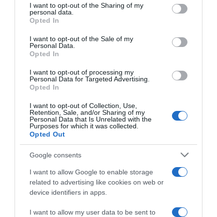
I want to opt-out of the Sharing of my
disclose it to other third parties.
personal data.
Opted In
Please note that this website/app uses one or more Google
services and may gather and store information including but
I want to opt-out of the Sale of my
Personal Data.
not limited to your visit or usage behaviour. You may click to
Opted In
grant or deny consent to Google and its third-party tags to
use your data for below specified purposes in below Google
I want to opt-out of processing my
Tour de France 2026, la
Tour de France 2026, Olav
consent section.
Personal Data for Targeted Advertising.
Giuria ammonisce Biniam
Kooij non ha trovato spazio
Opted In
Girmay e Olav Kooij:
per la volata a Bordeaux: “Qui
scorrettezze in volata
è tutto più difficile, tutti
I want to opt-out of Collection, Use,
vogliono una buona
Retention, Sale, and/or Sharing of my
11 Luglio 2026, 19:47
posizione e un bel risultato”
Personal Data that Is Unrelated with the
Purposes for which it was collected.
11 Luglio 2026, 13:00
Opted Out
Google consents
I want to allow Google to enable storage
related to advertising like cookies on web or
device identifiers in apps.
I want to allow my user data to be sent to