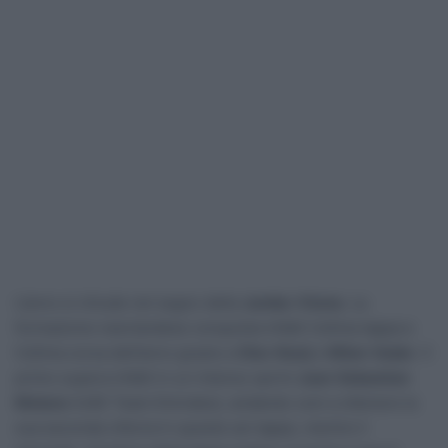
L’anno si chiude nel segno della
Jumbo-Visma
. La
formazione neerlandese conquista infatti l’ultima tappa e
l’ultima corsa dell’anno grazie a
Olav Kooij
e
Milan Vader
. Il
primo supera infatti in un intenso sprint
Juan Sebastian
Molano
(UAE Team Emirates), andando così a ottenere la
sua seconda vittoria in queste sei tappe, mentre il