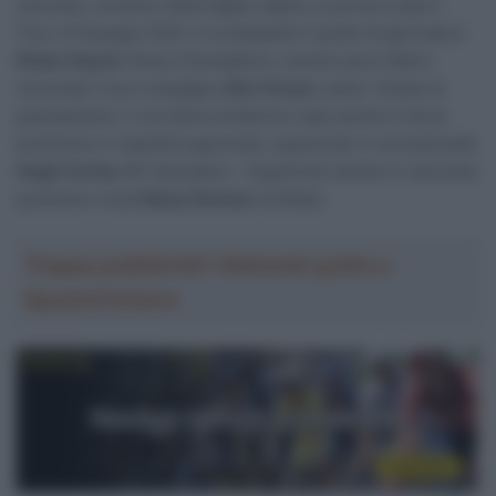
secondo, vincitore della tappa regina, si porta a casa il
Tour of Guangxi 2023. A completare il podio di giornata è
Ethan Hayter
(Ineos Grenadiers), mentre poco dietro
conclude il suo compagno
Elia Viviani
, sesto. Grazie al
piazzamento, il corridore britannico sale anche in terza
posizione in classifica generale, superando il connazionale
Hugh Carthy
(EF Education – EasyPost) mentre in seconda
posizione resta
Rémy Rochas
(Cofidis).
Troppa pubblicità? Abbonati gratis a
SpazioCiclismo