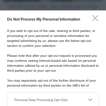
Consonni
nell'ultima
Tour of Guangxi 2023, Daria Pikulik supera Chiara
stagionale
Consonni nell'ultima stagionale
Do Not Process My Personal Information
Articoli correlati
If you wish to opt-out of the sale, sharing to third parties, or
processing of your personal or sensitive information for
targeted advertising by us, please use the below opt-out
section to confirm your selection.
Please note that after your opt-out request is processed you
may continue seeing interest-based ads based on personal
information utilized by us or personal information disclosed to
Tour de France 2026, Olav
Tour de France 2026, Olav
Kooij: “I tanti attacchi nel
Kooij chiude al terzo posto:
third parties prior to your opt-out.
finale hanno cambiato un po’
“Abbiamo riflettuto su quello
lo sprint. Alla Lidl-Trek piace
che era successo ieri e
You may separately opt-out of the further disclosure of your
correre in modo aggressivo”
volevamo fare meglio”
personal information by third parties on the IAB’s list of
16 Luglio 2026, 18:15
11 Luglio 2026, 19:48
downstream participants.
Personal Data Processing Opt Outs
This information may also be disclosed by us to third parties
on the IAB’s List of Downstream Participants that may further