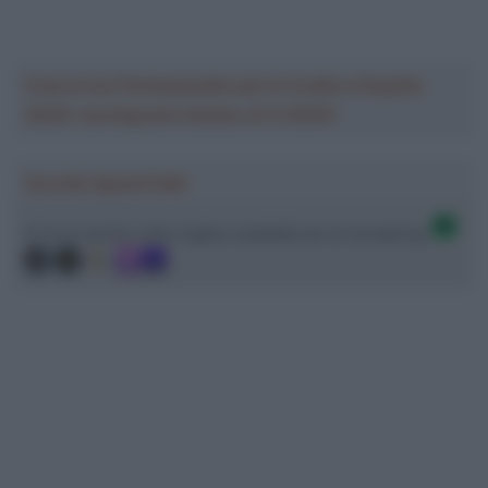
Crea la tua Fantasquadra per la Vuelta a España
2026: montepremi minimo di 5.000€!
Ascolta SpazioTalk!
Ci trovi anche sulle migliori piattaforme di streaming