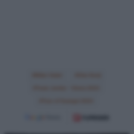
Milan Vader
Olav Kooij
Team Jumbo - Visma 2023
Tour of Guangxi 2023