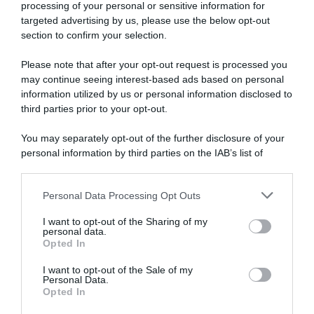
processing of your personal or sensitive information for
targeted advertising by us, please use the below opt-out
section to confirm your selection.
Sintesi Gare
Please note that after your opt-out request is processed you
may continue seeing interest-based ads based on personal
20 Giugno 2026, 17:45
information utilized by us or personal information disclosed to
Giro del Belgio 2026, Olav Kooij si
third parties prior to your opt-out.
aggiudica la quarta tappa in volata! Battuto
You may separately opt-out of the further disclosure of your
Tim Merlier al fotofinish
personal information by third parties on the IAB’s list of
downstream participants.
Personal Data Processing Opt Outs
This information may also be disclosed by us to third parties
on the IAB’s List of Downstream Participants that may further
I want to opt-out of the Sharing of my
disclose it to other third parties.
personal data.
Opted In
Please note that this website/app uses one or more Google
services and may gather and store information including but
I want to opt-out of the Sale of my
Personal Data.
not limited to your visit or usage behaviour. You may click to
Opted In
grant or deny consent to Google and its third-party tags to
use your data for below specified purposes in below Google
WorldTour