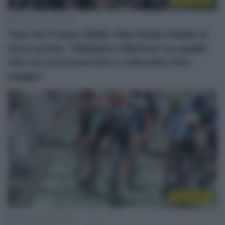
11 Luglio 2026, 19:48
Tour de France 2026, Olav Kooij chiude al
terzo posto: “Abbiamo riflettuto su quello
che era successo ieri e volevamo fare
meglio”
Tour 2026
11 Luglio 2026, 19:47