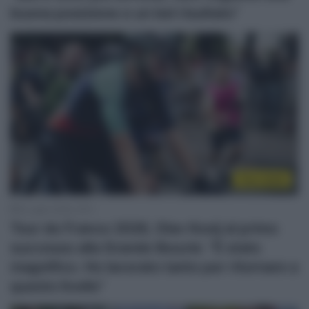
buona posizione e un bel risultato”
Tour 2026
8 Luglio 2026, 18:11
Tour de France 2026, Olav Kooij al primo
successo alla Grande Boucle: “È stato
magnifico. Ho lavorato tanto per ritornare a
questo livello”