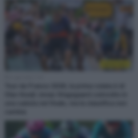
Sintesi Gare
8 Luglio 2026, 17:47
Tour de France 2026, la prima volata è di
Olav Kooij! Jonas Vingegaard coinvolto in
una caduta nel finale, ma la classifica non
cambia