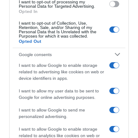
I want to opt-out of processing my
consent section.
Personal Data for Targeted Advertising.
Opted In
4 Giugno 2026, 14:30
Decathlon CMA CGM, niente Tour per Olav
I want to opt-out of Collection, Use,
Retention, Sale, and/or Sharing of my
Kooij nonostante l’ottimo rientro:
Personal Data that Is Unrelated with the
Purposes for which it was collected.
“Preferiamo essere prudenti ed evitare una
Opted Out
ricaduta”
Google consents
I want to allow Google to enable storage
related to advertising like cookies on web or
device identifiers in apps.
I want to allow my user data to be sent to
Google for online advertising purposes.
I want to allow Google to send me
personalized advertising.
Sintesi Gare
I want to allow Google to enable storage
31 Maggio 2026, 16:01
related to analytics like cookies on web or