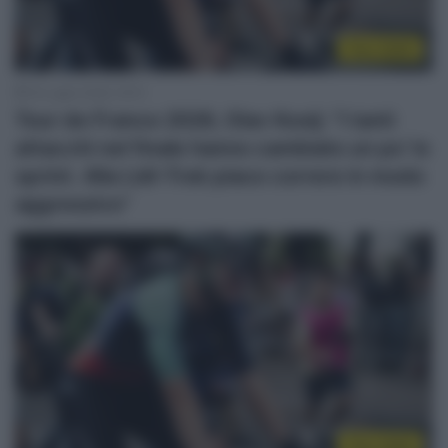
Tour 2026
16 Luglio 2026, 18:15
Tour de France 2026, Olav Kooij: “I tanti
attacchi nel finale hanno cambiato un po’ lo
sprint. Alla Lidl-Trek piace correre in modo
aggressivo”
Tour 2026