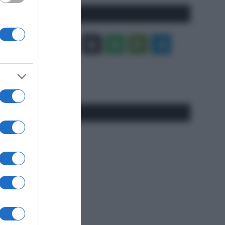
Seguici qui
Facebook
X
You
Apple
Spotify
Google
Telegram
Tube
Play
RSS
#SpazioTalk