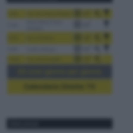
1-9/8
Tour de France Femmes
China Xizang Trans-
2-6/8
Himalaya
3-9/8
Giro di Polonia
4-8/8
Vuelta a Burgos
5-16/8
Giro del Portogallo
Gli orari giorno per giorno
Calendario Dirette TV
Ultimi articoli