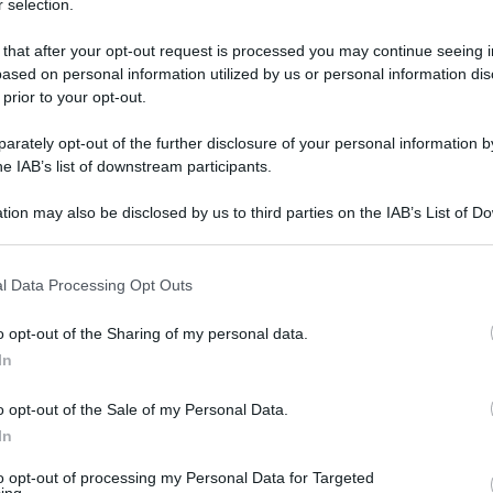
Jumbo-Visma per chiudere l’anno: a
 selection.
Olav Kooij la tappa, a Milan Vader la
 that after your opt-out request is processed you may continue seeing i
generale
ased on personal information utilized by us or personal information dis
 prior to your opt-out.
rately opt-out of the further disclosure of your personal information by
e
he IAB’s list of downstream participants.
tion may also be disclosed by us to third parties on the IAB’s List of 
16 Ottobre 2023, 15:05
 that may further disclose it to other third parties.
VIDEO: Highlights Tappa 5 Tour of
 that this website/app uses one or more Google services and may gath
Guangxi 2023
l Data Processing Opt Outs
including but not limited to your visit or usage behaviour. You may click 
 to Google and its third-party tags to use your data for below specifi
o opt-out of the Sharing of my personal data.
ogle consent section.
In
o opt-out of the Sale of my Personal Data.
In
o
to opt-out of processing my Personal Data for Targeted