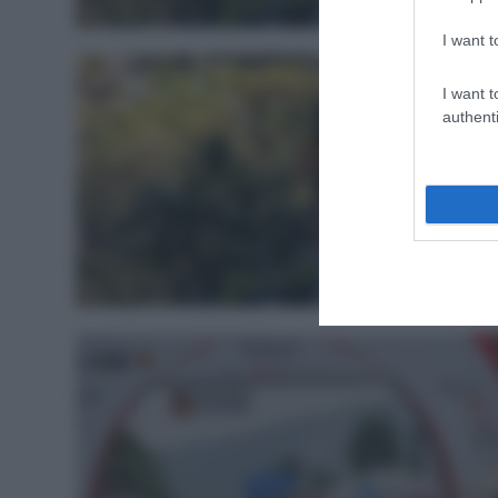
WorldTou
I want t
I want t
authenti
Vide