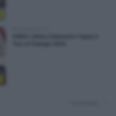
o
14 Ottobre 2023, 11:37
VIDEO: Ultimo Chilometro Tappa 3
Tour of Guangxi 2023
o
Prossima Pagina