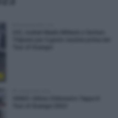
023
15 Novembre 2023, 11:31
UCI, multati Madis Mihkels e Gerben
Thijssen per il gesto razzista prima del
Tour of Guangxi
r
17 Ottobre 2023, 10:24
VIDEO: Ultimo Chilometro Tappa 6
Tour of Guangxi 2023