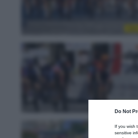
Vide
Sintesi Gar
Do Not Pr
If you wish 
sensitive in