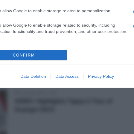
r
o allow Google to enable storage related to personalization.
15 Ottobre 2023, 12:45
VIDEO: Highlights Tappa 4 Tour of
o allow Google to enable storage related to security, including
cation functionality and fraud prevention, and other user protection.
Guangxi 2023
CONFIRM
o
Data Deletion
Data Access
Privacy Policy
14 Ottobre 2023, 11:59
VIDEO: Highlights Tappa 3 Tour of
Guangxi 2023