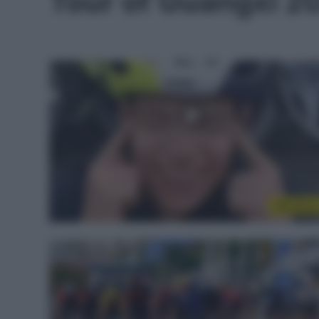
Tour of Guangxi 2
WorldTou