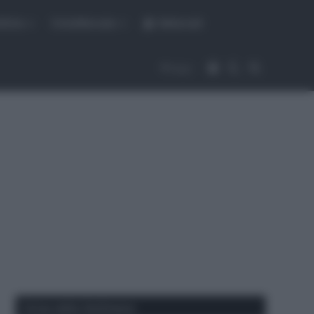
fiche
CicloMercato
Abbonati
Accedi
Cambia aspet
Cerca
Segui
Corse della Settimana