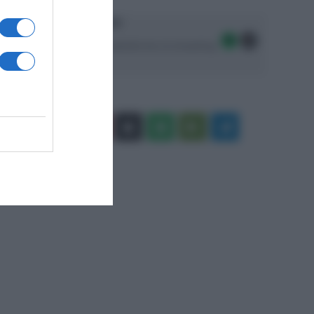
Ascolta SpazioTalk!
Seguici sulle migliori piattaforme di streaming:
Facebook
X
You
Apple
Spotify
Google
Telegram
Tube
Play
RSS