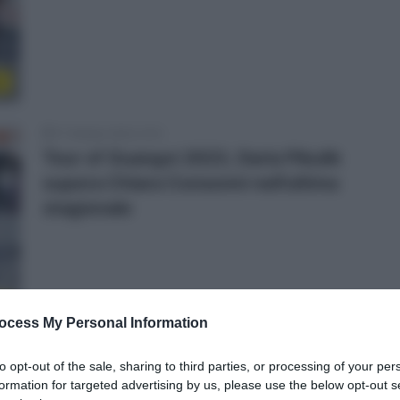
o
17 Ottobre 2023, 9:14
Tour of Guangxi 2023, Daria Pikulik
supera Chiara Consonni nell’ultima
stagionale
e
ocess My Personal Information
17 Ottobre 2023, 9:04
to opt-out of the sale, sharing to third parties, or processing of your per
Tour of Guangxi 2023, doppia festa
formation for targeted advertising by us, please use the below opt-out s