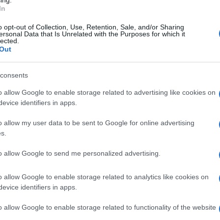
ing.
16 Ottobre 2023, 9:32
In
Tour of Guangxi 2023, stavolta tocca a
o opt-out of Collection, Use, Retention, Sale, and/or Sharing
Juan Sebastian Molano! 4° Jonathan
ersonal Data that Is Unrelated with the Purposes for which it
lected.
Milan, 8° Elia Viviani
Out
consents
o allow Google to enable storage related to advertising like cookies on
e
evice identifiers in apps.
o allow my user data to be sent to Google for online advertising
15 Ottobre 2023, 16:00
s.
Tour of Guangxi 2023, primo successo
in carriera per Milan Vader: “È una
to allow Google to send me personalized advertising.
vittoria che viene dal cuore, è
o allow Google to enable storage related to analytics like cookies on
incredibilmente speciale”
evice identifiers in apps.
o allow Google to enable storage related to functionality of the website