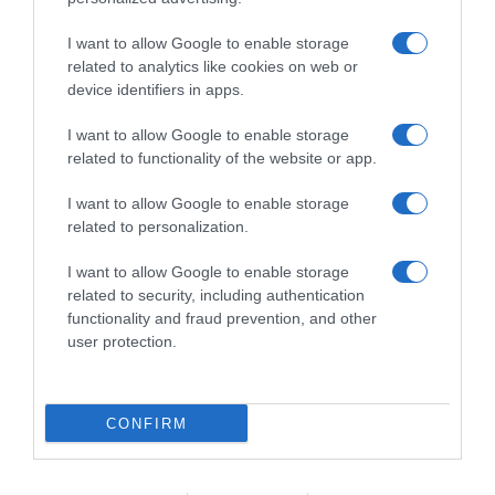
squadra, felice di farne parte”
Nazionale su strada”
28 Novembre 2025, 14:05
27 Novembre 2025, 19:50
I want to allow Google to enable storage
related to analytics like cookies on web or
device identifiers in apps.
I want to allow Google to enable storage
related to functionality of the website or app.
Commenta
I want to allow Google to enable storage
related to personalization.
I want to allow Google to enable storage
© Copyright 2026, All Rights Reserved Designed by
related to security, including authentication
functionality and fraud prevention, and other
©SpazioCiclismo
Preferenze Privacy
user protection.
Contatti
Redazione
Privacy & Cookie Policy
Pubblicità
Lavora con noi
VeloPro
CONFIRM
Facebook
X
You
Apple
Spotify
Google
Telegram
RSS