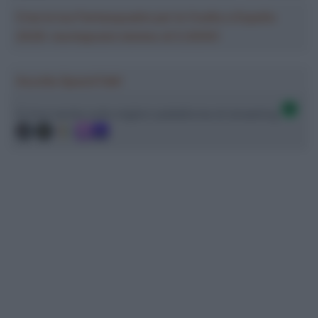
Crea la tua Fantasquadra per la Vuelta a España
2026: montepremi minimo di 5.000€!
Ascolta SpazioTalk!
Ci trovi anche sulle migliori piattaforme di streaming