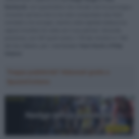
Reinhardt
, con quest’ultimo che chiude così la sua lunga e
vincente carriera che lo ha visto conquistare due titoli
mondiali e tre europei, mentre nella capitale tedesca ha
saputo trionfare tre volte con il suo partner. Seconda
posizione, con 167 punti contro i 176 dei vincitori e i 163
del duo italiano, per i neerlandesi
Yoeri Havik e Philip
Heijnen
.
Troppa pubblicità? Abbonati gratis a
SpazioCiclismo