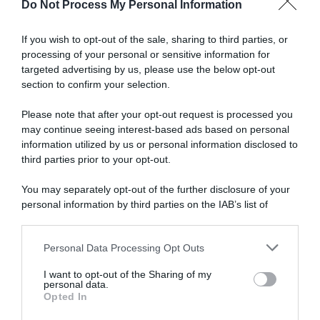
Do Not Process My Personal Information
con
Articoli correlati
la
scarpa
If you wish to opt-out of the sale, sharing to third parties, or
rotta"
processing of your personal or sensitive information for
targeted advertising by us, please use the below opt-out
section to confirm your selection.
Please note that after your opt-out request is processed you
may continue seeing interest-based ads based on personal
information utilized by us or personal information disclosed to
Netcompany Ineos, giunto
Giro d’Italia 2026, Elia
alla fine anche il terzo
Viviani: “La cronometro sarà
third parties prior to your opt-out.
“matrimonio” con Elia
decisiva. Ganna e Milan sono
Viviani?
tra i migliori al mondo,
You may separately opt-out of the further disclosure of your
Pellizzari è sempre più
12 Luglio 2026, 20:03
personal information by third parties on the IAB’s list of
brillante”
downstream participants.
5 Maggio 2026, 18:04
Personal Data Processing Opt Outs
This information may also be disclosed by us to third parties
on the IAB’s List of Downstream Participants that may further
I want to opt-out of the Sharing of my
disclose it to other third parties.
personal data.
Opted In
Please note that this website/app uses one or more Google
services and may gather and store information including but