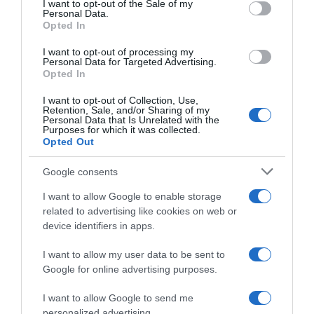
I want to opt-out of the Sale of my
Personal Data.
not limited to your visit or usage behaviour. You may click to
Opted In
grant or deny consent to Google and its third-party tags to
use your data for below specified purposes in below Google
I want to opt-out of processing my
Elia Viviani: “Milan è il
consent section.
Personal Data for Targeted Advertising.
velocista più forte al mondo.
Ineos Grenadiers, all’UAE
Opted In
E Ganna può vincere la
Tour il debutto di Elia Viviani
Milano-Sanremo”
nel ruolo di DS: “Abbiamo
I want to opt-out of Collection, Use,
una squadra forte, con
Retention, Sale, and/or Sharing of my
20 Dicembre 2025, 9:39
Personal Data that Is Unrelated with the
diverse opzioni da giocarci
Purposes for which it was collected.
durante la settimana”
Opted Out
15 Febbraio 2026, 15:30
Google consents
I want to allow Google to enable storage
related to advertising like cookies on web or
device identifiers in apps.
I want to allow my user data to be sent to
Google for online advertising purposes.
Ineos Grenadiers, Elia Viviani
RadioCorsa, Cordiano
nuovo DS assieme a Daryl
Dagnoni: “C’era l’idea di
I want to allow Google to send me
Impey: “Una nuova era per la
mettere Elia Viviani Ct della
personalized advertising.