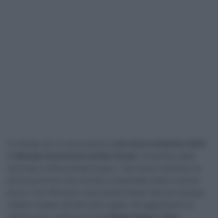
Si chiude con un terzo posto la
Sei Giorni di Berlino 2025
di
Michele Scartezzini ed Elia Viviani
. Al termine della
seconda e ultima serata di gara, i due azzurri perdono la
prima posizione che avevano conquistato dopo le prime
prove. Con 163 punti i due pistard italiani devono dunque
cedere il passo ad altre due coppie. Ad aggiudicarsi la
vittoria sono i padroni di casa
Roger Kluge e Theo