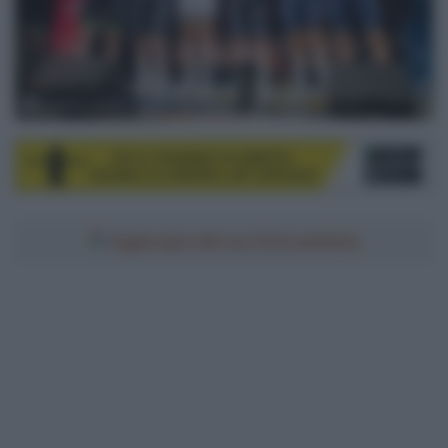
© Berlin SixDay
Aggiungici alle tue fonti preferite