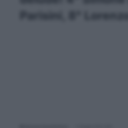
Parisini, 8° Loren
Redazione SpazioCiclismo
13 Maggio 2026, 16:26