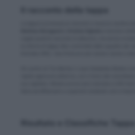
Il racconto della tappa
La tappa è promessa ai velocisti e nessuno sembra dav
Mathias Norsgaard
e
Kristian Egholm
a lanciarsi all
regala qualche secondo di abbuono, ma senza ovviam
la vittoria di tappa. Ben controllati dalle squadre dei
Emirates XRG, i due finiscono per essere ripresi a die
Gli uomini di Tim Merlier e Juan Sebastian Molano son
rapido approccio all’arrivo, con il treno del colombian
suo capitano. Molano prova così a lanciare a 200 metri
fatica ad affiancarlo e superarlo andando così a impor
Risultato e Classifiche Tapp