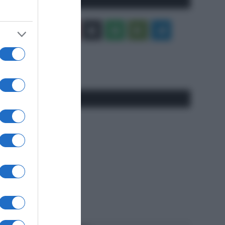
Facebook
X
You
Apple
Spotify
Google
Telegram
Tube
Play
RSS
#SpazioTalk