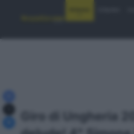
Notizie
Startlist
Co
Facebook
X
Giro di Ungheria 2
Messenger
delude! 4° Simone 