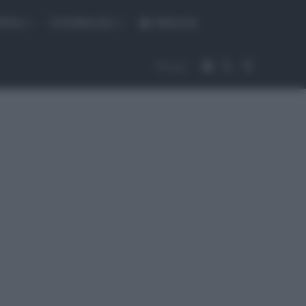
fiche
CicloMercato
Abbonati
Accedi
Cambia aspet
Cerca
Segui