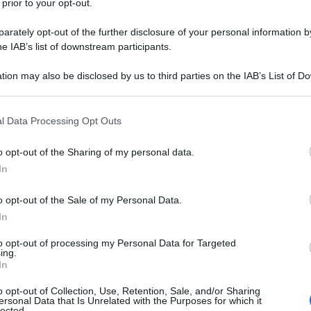
 prior to your opt-out.
rately opt-out of the further disclosure of your personal information by
he IAB’s list of downstream participants.
tion may also be disclosed by us to third parties on the IAB’s List of 
 that may further disclose it to other third parties.
 that this website/app uses one or more Google services and may gath
l Data Processing Opt Outs
including but not limited to your visit or usage behaviour. You may click 
 to Google and its third-party tags to use your data for below specifi
o opt-out of the Sharing of my personal data.
ogle consent section.
el
Giro di Ungheria 2026
. Volata dominata per il leader della
In
Sebastian Molano
per poi superarlo nettamente sul
o opt-out of the Sale of my Personal Data.
rale si è conclusa al termine di una tappa in circuito di
In
 il podio di giornata è Phil Bauhaus (Bahrain Victorious),
(Solme-Olmo-Arvedi), che si mette alle spalle
Max Kanter
to opt-out of processing my Personal Data for Targeted
ing.
arisini
(Pinarello-Q36.5) e
Lorenzo De Longhi
(Campana
In
e ottavo.
o opt-out of Collection, Use, Retention, Sale, and/or Sharing
ersonal Data that Is Unrelated with the Purposes for which it
lected.