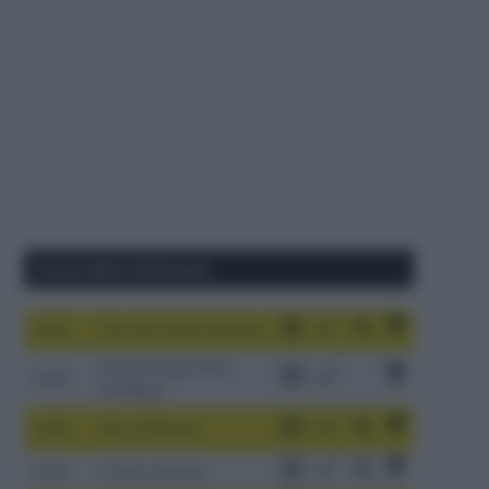
Corse della Settimana
1-9/8
Tour de France Femmes
China Xizang Trans-
2-6/8
Himalaya
3-9/8
Giro di Polonia
4-8/8
Vuelta a Burgos