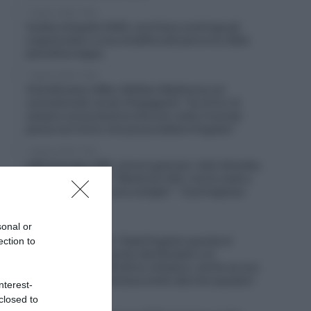
7 Agosto 2026, 10:54
Vuelta a España 2026, una frana costringe gli
organizzatori a una modifica del percorso della
penultima tappa
7 Agosto 2026, 10:38
Visma|Lease a Bike, Mattias Skjelmose sul
connazionale Jonas Vingegaard: “Su di lui c’è
sempre una pressione enorme, tutto il mondo
pensa sia l’unico che possa battere Pogačar”
7 Agosto 2026, 10:20
UAE Emirates XRG, ancora guai per João Almeida,
caduto in Polonia: “Niente di rotto, ma ho male a
un ginocchio ed a una caviglia” – Il portoghese
costretto al ritiro
sonal or
7 Agosto 2026, 9:47
UAE Emirates XRG, Tadej Pogačar guarda al
ection to
futuro: “Nel 2027 punto alla Roubaix e al
Mondiale, nel 2028 all’oro olimpico, anche se non
è una cosa che interessa molto alla mia squadra”
nterest-
closed to
7 Agosto 2026, 9:02