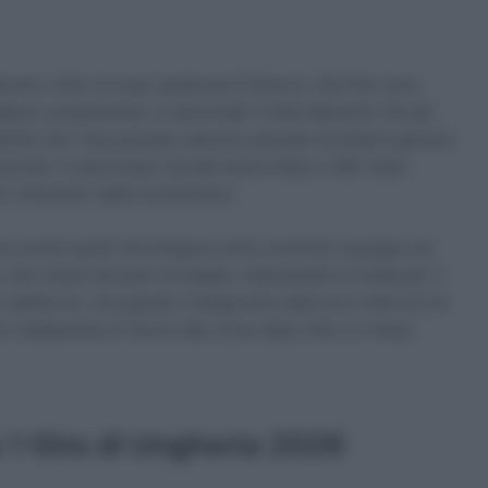
vero voler provare qualcosa di diverso. Alla fine sono
’attacco, proponendo un personale Trofeo Baracchi che gli
ente che i due possano davvero pensare di potersi giocare
 velocisti, in particolare Soudal Quick-Step e UAE Team
ci chilometri dalla conclusione.
o anche quelli che tengono sotto controllo il gruppo nel
o che riesce ad avere la meglio, impostando la volata per il
 dall’arrivo, ma quando il belga esce dalla sua ruota non fa
si nettamente al ritorno alle corse dopo oltre un mese.
a 1 Giro di Ungheria 2026