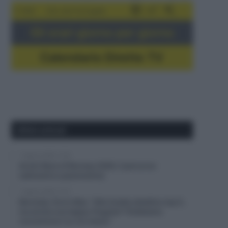
5-16/8
Giro del Portogallo
Gli orari giorno per giorno
Calendario Dirette TV
Ultimi articoli
7 Agosto 2026, 11:45
Arctic Race of Norway 2026, il percorso
(altimetrie e planimetrie)
7 Agosto 2026, 11:27
Movistar, Enric Mas: “Alla Vuelta obiettivo top 5,
ma anche una tappa; Pogačar? Dobbiamo
concentrarci su noi stessi”