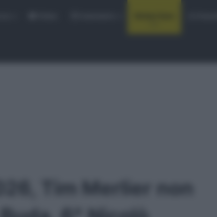
rse
Video
Calendario
Sintesi Gare
Classi
026, Tim Merlier non
Buda, 6° Nicolò