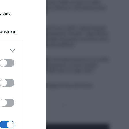
Tour de France Femmes 2026, è il giorno della
scalata al mitico Mont Ventoux: sarà decisiva per
il successo finale?
 third
7 Agosto 2026, 8:00
Un anno fa… Tour de France 2025, Tadej Pogačar
Downstream
e la UAE hanno volutamente “frenato” nelle ultime
tappe? “Lungo le strade iniziavano a sentirsi versi
di disapprovazione del pubblico”
er and store
to grant or
6 Agosto 2026, 20:02
Giro di Polonia 2026, Christian Scaroni a un soffio
ed purposes
dalla vittoria: “C’è dispiacere, ci sono andato
vicino; negli ultimi 300 metri ho dato tutto”
6 Agosto 2026, 19:57
VIDEO: Highlights Tappa 6 Tour de France
Femmes 2026
Pagina
Prossima
precedente
Pagina
Seguici qui