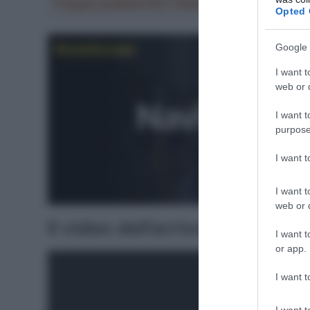
Troppa pubblicità? Abbonati gratis a Sp
Opted 
Google 
I want t
web or d
I want t
purpose
I want 
I want t
web or d
Il video dell’arrivo
I want t
or app.
I want t
I want t