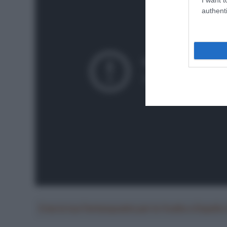
authenti
Crea la tua Fantasquadra per la Vuelta a Españ