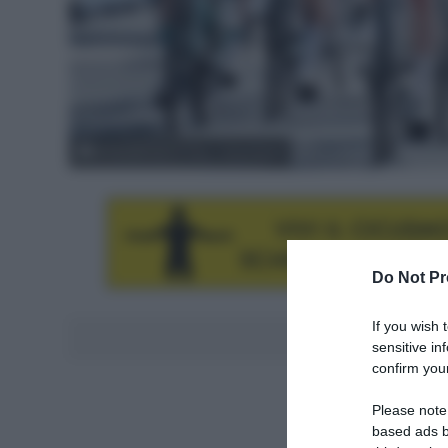
© Soudal Quick-Step / GettySport
Do Not Pr
If you wish 
Aggiungici al
sensitive in
confirm your
Please note
based ads b