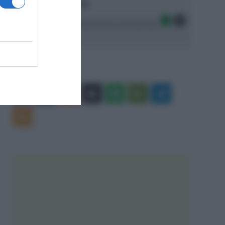
Ascolta SpazioTalk!
Seguici sulle migliori piattaforme di streaming:
Facebook
X
You
Apple
Spotify
Google
Telegram
Tube
Play
RSS