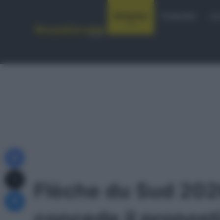
Notizie
Startlist
Co
Facebook
X
Flèche du Sud 20
Messenger
concede il pronosti