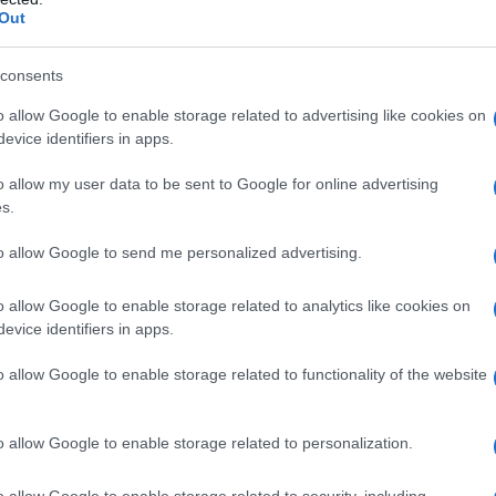
Out
consents
o allow Google to enable storage related to advertising like cookies on
evice identifiers in apps.
o allow my user data to be sent to Google for online advertising
s.
to allow Google to send me personalized advertising.
o allow Google to enable storage related to analytics like cookies on
a 2 Flèche du Sud 2026
evice identifiers in apps.
o allow Google to enable storage related to functionality of the website
o allow Google to enable storage related to personalization.
o allow Google to enable storage related to security, including