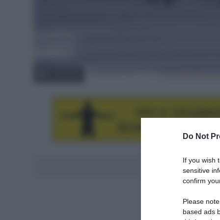
© Tageblatt
Do Not Pr
If you wish 
Aggiungici al
sensitive in
confirm your
Please note
based ads b