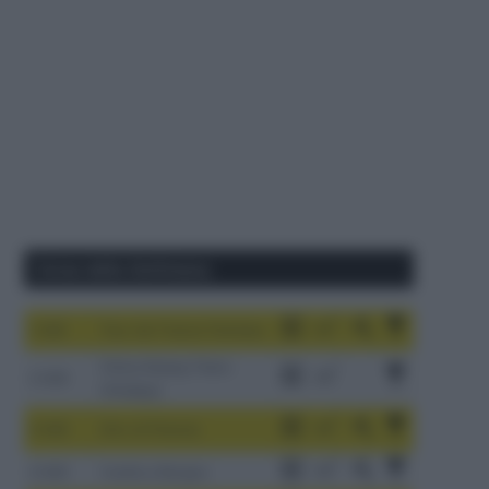
Corse della Settimana
1-9/8
Tour de France Femmes
China Xizang Trans-
2-6/8
Himalaya
3-9/8
Giro di Polonia
4-8/8
Vuelta a Burgos