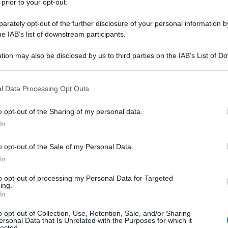
 prior to your opt-out.
rately opt-out of the further disclosure of your personal information by
he IAB’s list of downstream participants.
tion may also be disclosed by us to third parties on the IAB’s List of 
 that may further disclose it to other third parties.
 that this website/app uses one or more Google services and may gath
l Data Processing Opt Outs
including but not limited to your visit or usage behaviour. You may click 
 to Google and its third-party tags to use your data for below specifi
o opt-out of the Sharing of my personal data.
ogle consent section.
Il velocista della del
Team Visma | Lease a Bike
fa sua anche
In
ndosi sul traguardo di Rumelange e bissando così il
o opt-out of the Sale of my Personal Data.
co ha battuto in rimonta allo sprint il neerlandese
Yanne
In
to ad anticipare i tempi. Al terzo posto si piazza il danese
rennan mantiene quindi anche la leadership nella classifica
to opt-out of processing my Personal Data for Targeted
ing.
In
o opt-out of Collection, Use, Retention, Sale, and/or Sharing
azioCiclismo
ersonal Data that Is Unrelated with the Purposes for which it
lected.