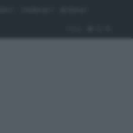
fiche
CicloMercato
Abbonati
Accedi
Cambia aspet
Cerca
Segui