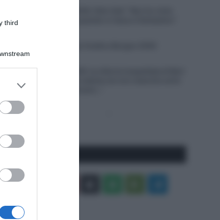
6 Agosto 2026, 19:35
Vuelta a Burgos 2026, Felix Gall: “Non ho vinto
molto in carriera, quando ci riesco è fantastico”
 third
6 Agosto 2026, 19:25
VIDEO: Terza tappa Vuelta a Burgos 2026
Downstream
6 Agosto 2026, 18:50
Giro di Polonia 2026, la vittoria inaspettata di Bart
Lemmen: “Dopo la caduta non ero neanche certo
er and store
di riuscire a continuare…”
to grant or
ed purposes
Pagina
Prossima
precedente
Pagina
Seguici qui
Facebook
X
You
Apple
Spotify
Google
Telegram
Tube
Play
RSS