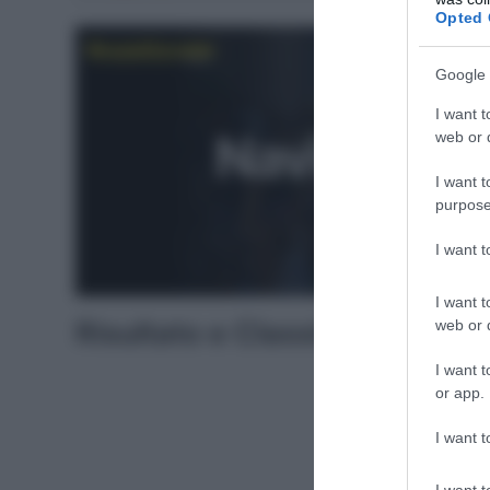
Opted 
Google 
I want t
web or d
I want t
purpose
I want 
I want t
Risultato e Classifiche Tapp
web or d
I want t
or app.
I want t
I want t