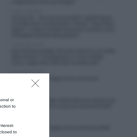
un ginocchio ed a una caviglia”
7 Agosto 2026, 8:00
Un anno fa… Tour de France 2025, Tadej Pogačar
e la UAE hanno volutamente “frenato” nelle ultime
tappe? “Lungo le strade iniziavano a sentirsi versi
di disapprovazione del pubblico”
6 Agosto 2026, 20:02
Giro di Polonia 2026, Christian Scaroni a un soffio
dalla vittoria: “C’è dispiacere, ci sono andato
vicino; negli ultimi 300 metri ho dato tutto”
6 Agosto 2026, 19:57
VIDEO: Highlights Tappa 6 Tour de France
Femmes 2026
6 Agosto 2026, 19:53
sonal or
Vuelta a Burgos 2026, Gianni Moscon espulso per
condotta impropria in corsa nei confronti di altri
ection to
corridori
6 Agosto 2026, 19:40
nterest-
VIDEO: Highlights Tappa 4 Giro di Polonia 2026
closed to