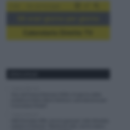
5-16/8
Giro del Portogallo
Gli orari giorno per giorno
Calendario Dirette TV
Ultimi articoli
7 Agosto 2026, 9:02
Tour de France Femmes 2026, è il giorno della
scalata al mitico Mont Ventoux: sarà decisiva per
il successo finale?
7 Agosto 2026, 8:31
UAE Emirates XRG, ancora guai per João Almeida,
caduto in Polonia: “Niente di rotto, ma ho male a