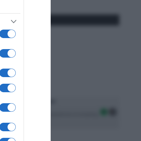
#SpazioTalk
Ascolta SpazioTalk!
Seguici sulle migliori piattaforme di streaming: