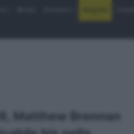
rse
Video
Calendario
Sintesi Gare
Classi
26, Matthew Brennan
cabile bis nella