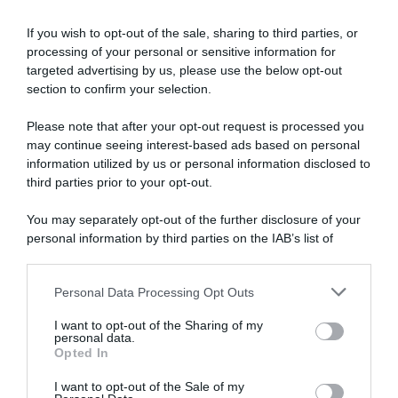
If you wish to opt-out of the sale, sharing to third parties, or
processing of your personal or sensitive information for
targeted advertising by us, please use the below opt-out
section to confirm your selection.
Please note that after your opt-out request is processed you
may continue seeing interest-based ads based on personal
information utilized by us or personal information disclosed to
Pagelle Giro di Svizzera
VIDEO: Highlights Tappa 5
2026: Pogačar insaziabile,
Giro di Svizzera 2026
third parties prior to your opt-out.
Grégoire e Narváez
21 Giugno 2026, 19:32
raccolgono quel che resta –
You may separately opt-out of the further disclosure of your
Podio importante per
personal information by third parties on the IAB’s list of
Carapaz e straordinario per
downstream participants.
Vacek – Van der Poel beffato,
Nys in ombra
Personal Data Processing Opt Outs
This information may also be disclosed by us to third parties
21 Giugno 2026, 20:00
on the IAB’s List of Downstream Participants that may further
I want to opt-out of the Sharing of my
disclose it to other third parties.
personal data.
Opted In
Please note that this website/app uses one or more Google
services and may gather and store information including but
I want to opt-out of the Sale of my