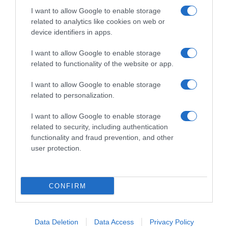
carriera”
I want to allow Google to enable storage
21 Giugno 2026, 19:04
related to analytics like cookies on web or
device identifiers in apps.
I want to allow Google to enable storage
related to functionality of the website or app.
Commenta
I want to allow Google to enable storage
related to personalization.
I want to allow Google to enable storage
© Copyright 2026, All Rights Reserved Designed by
related to security, including authentication
functionality and fraud prevention, and other
©SpazioCiclismo
Preferenze Privacy
user protection.
Contatti
Redazione
Privacy & Cookie Policy
Pubblicità
Lavora con noi
VeloPro
CONFIRM
Facebook
X
You
Apple
Spotify
Google
Telegram
RSS
Tube
Play
Data Deletion
Data Access
Privacy Policy