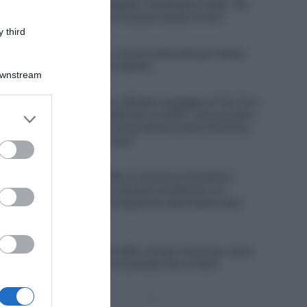
assieme a Tadej Pogačar. Il ds Matxín rivela: “Gli
avevamo proposto di essere leader al Giro”
 third
6 Agosto 2026, 11:47
Euskaltel-Euskadi, rinnovo biennale per Xabier
Berasategi e Gotzon Martín
Downstream
6 Agosto 2026, 11:23
Soudal Quick-Step, ufficiale l’ingaggio di Tim Torn
er and store
Teutenberg, contratto fino al 2028: “Una squadra
to grant or
con una tradizione straordinaria nelle Classiche,
dove voglio migliorare”
ed purposes
6 Agosto 2026, 11:07
Decathlon CMA CGM, il campione di biathlon
Émilien Jacquelin si prepara al debutto tra i
professionisti: “Un traguardo importante nella
mia carriera”
6 Agosto 2026, 10:37
UAE Team Emirates XRG, trovato l’accordo: Isaac
Del Toro prolunga il contratto fino al 2031
Pagina
Prossima