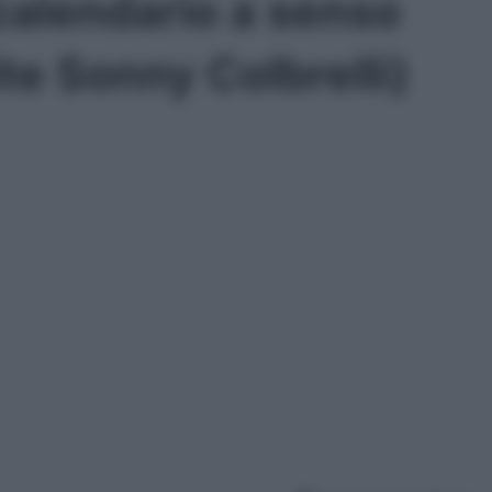
calendario a senso
te Sonny Colbrelli)