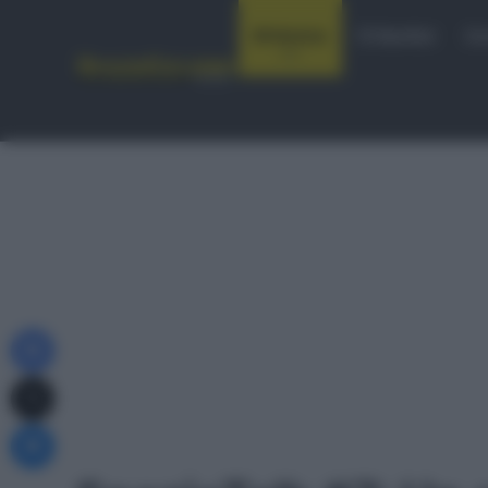
Notizie
Startlist
Co
Facebook
X
Messenger