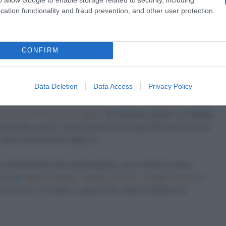
a 2026: montepremi minimo di 5.000€!
cation functionality and fraud prevention, and other user protection.
zzatori italiani
, parlando con
Adriano Amici
, presidente del
el Tour of the Alps e membro del direttivo degli Europei in
CONFIRM
ece
Fausto Masnada
, con il quale abbiamo approfondito la
lle difficoltà dello main sponsor della CCC.
Data Deletion
Data Access
Privacy Policy
a di calendario diramata dall’UCI
e
alle sovrapposizioni che
e corse in linea e tre a tappe
Ne abbiamo parlato con
Sonny
fondito anche il tema della ripresa degli allenamenti sulla
 della ripresa della stagione.
re direttamente da questa pagina, ma ci potete trovare
te come
Apple Podcast
,
Castbox
,
Deezer
,
Google Podcast
o
rci se non ci trovate su quella che usate solitamente).