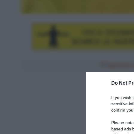
Aggiungici al
Do Not Pr
If you wish 
sensitive in
confirm your
Please note
based ads b