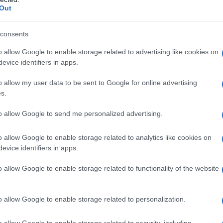
Out
consents
o allow Google to enable storage related to advertising like cookies on
evice identifiers in apps.
o allow my user data to be sent to Google for online advertising
ha Modolo
delle (in)evitabili conseguenze del coronavirus
s.
nti delle corse,
nella seconda avevamo approfondito con
o
in base a quanto emerso in quei giorni dopo l’annuncio
to allow Google to send me personalized advertising.
e della conferma delle date dei Mondiali di Aigle-Martigny a
o allow Google to enable storage related to analytics like cookies on
arlato con
Angelo Citracca
e
Roberto Reverberi
delle
evice identifiers in apps.
e, un tema che abbiamo voluto riprendere quest’oggi, ma dal
profondito le questioni legate alle situazioni contrattuali
o allow Google to enable storage related to functionality of the website
squalon
(Circus-Wanty Gobert) e
Andrea Vendrame
(Ag2r
n ottica futura, anche riguardo le possibili conseguenze sul
o allow Google to enable storage related to personalization.
o allow Google to enable storage related to security, including