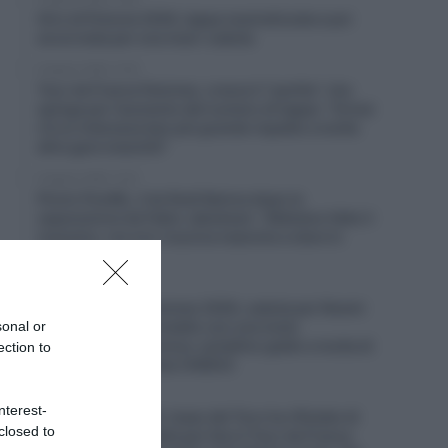
Giro di Polonia 2026, tappa neutralizzata e poi
accorciata per una maxi-caduta
6 Agosto 2026, 13:16
Tour de France Femmes, cresce il “partito” che
spinge per l’aumento del numero di tappe: “Ormai
c’è un interesse ben più grande rispetto a molte
altre gare maschili”
6 Agosto 2026, 12:41
Picnic PostNL, il ds Rudi Kemna dopo la
separazione da Fabio Jakobsen: “Abbiamo fatto il
massimo, ma non riusciva neanche a stare in
gruppo”
6 Agosto 2026, 12:26
Tour de France Femmes 2026, caduta per Noemi
sonal or
Rüegg dopo un contatto con una moto
dell’assistenza tecnica: cartellino giallo e multa di
ection to
214 euro per il pilota (VIDEO)
6 Agosto 2026, 12:13
nterest-
UAE Emirates XRG, Isaac del Toro ha rifiutato di
closed to
correre il Giro d’Italia per fare il Tour de France