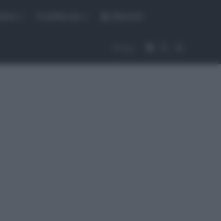
fiche
CicloMercato
Abbonati
Accedi
Cambia aspet
Cerca
Segui