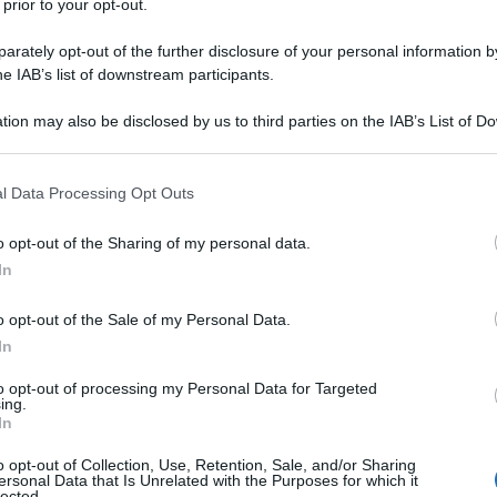
 prior to your opt-out.
rately opt-out of the further disclosure of your personal information by
he IAB’s list of downstream participants.
tion may also be disclosed by us to third parties on the IAB’s List of 
oTalk
, il podcast settimanale di approfondimento dei temi di
 that may further disclose it to other third parties.
 avevamo in cantiere da mesi, programmato per l’inizio della
 that this website/app uses one or more Google services and may gath
e piace a noi. Come siamo abituati a fare, direttamente
l Data Processing Opt Outs
including but not limited to your visit or usage behaviour. You may click 
e linfa e restituisce energia. Invece questo contenitore ha
 to Google and its third-party tags to use your data for below specifi
o opt-out of the Sharing of my personal data.
e, di angoscia e sgomento per la storia, al quale anche lo
ogle consent section.
In
o opt-out of the Sale of my Personal Data.
azioCiclismo
In
to opt-out of processing my Personal Data for Targeted
ing.
In
o opt-out of Collection, Use, Retention, Sale, and/or Sharing
ersonal Data that Is Unrelated with the Purposes for which it
lected.