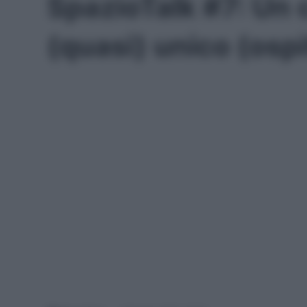
SpazioTalk #7: Un 
(quasi) unico (ospi