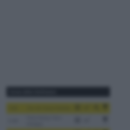
Corse della Settimana
1-9/8
Tour de France Femmes
China Xizang Trans-
2-6/8
Himalaya