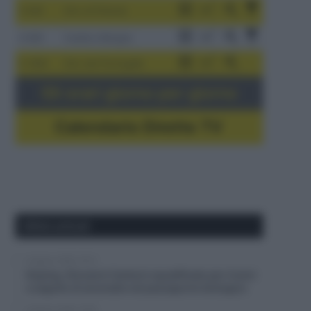
3-9/8
Giro di Polonia
4-8/8
Vuelta a Burgos
5-16/8
Giro del Portogallo
Gli orari giorno per giorno
Calendario Dirette TV
Ultimi articoli
6 Agosto 2026, 16:13
Doping, Giovanni Carboni squalificato per 4 anni
a seguito di anomalie nel passaporto biologico
6 Agosto 2026, 15:55