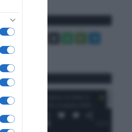
precedente
Pagina
Seguici qui
Facebook
X
You
Apple
Spotify
Google
Telegram
Tube
Play
RSS
#SpazioTalk