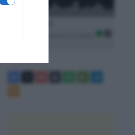
Ascolta SpazioTalk!
Seguici sulle migliori piattaforme di streaming:
Facebook
X
You
Apple
Spotify
Google
Telegram
Tube
Play
RSS