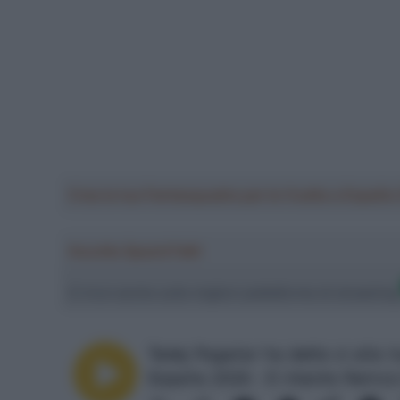
Crea la tua Fantasquadra per la Vuelta a Españ
Ascolta SpazioTalk!
Ci trovi anche sulle migliori piattaforme di streamin