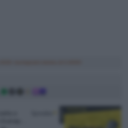
a 2026: montepremi minimo di 5.000€!
g