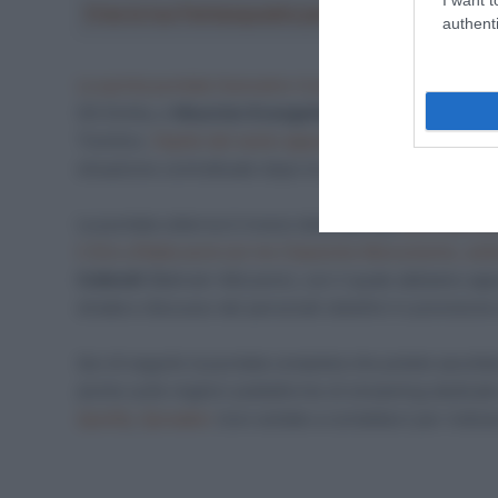
Crea la tua Fantasquadra per la Vuelta a Españ
authenti
La quinta puntata l’avevamo invece dedicata agli organi
GS Emilia, e
Maurizio Evangelista
, general manager d
Trentino.
Ospite del sesto appuntamento è stato inv
situazione contrattuale dopo le problematiche legate a
La puntata odierna è invece dedicata alla
seconda bozz
il Giro d’Italia avrà con tre Classiche Monumento, sett
Colbrelli
(Bahrain-McLaren), con il quale abbiamo appro
strada e discusso dei personali obiettivi in previsione
Qui di seguito la puntata completa che potete ascolta
anche sulle migliori piattaforme di streaming dedica
Spotify
,
Spreaker
(non esitate a contattarci per indica