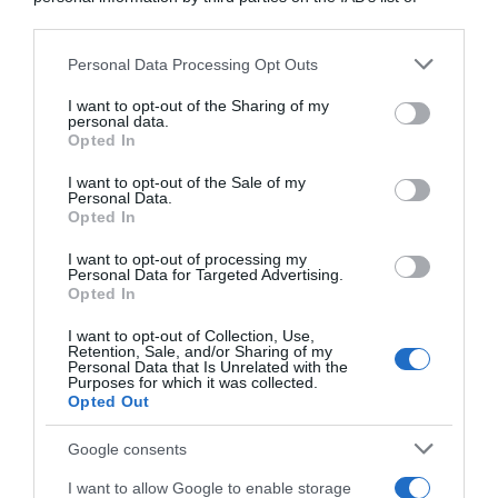
downstream participants.
Personal Data Processing Opt Outs
This information may also be disclosed by us to third parties
on the IAB’s List of Downstream Participants that may further
I want to opt-out of the Sharing of my
disclose it to other third parties.
personal data.
Risultati e Classifiche Tour of
Opted In
Huangshan 2025
Please note that this website/app uses one or more Google
19 Settembre 2025, 7:00
services and may gather and store information including but
I want to opt-out of the Sale of my
Personal Data.
not limited to your visit or usage behaviour. You may click to
Opted In
grant or deny consent to Google and its third-party tags to
use your data for below specified purposes in below Google
I want to opt-out of processing my
Tour of Huangshan 2025, il
consent section.
Personal Data for Targeted Advertising.
danese Alexander Salby
Opted In
vince la prima tappa
19 Settembre 2025, 9:38
I want to opt-out of Collection, Use,
Retention, Sale, and/or Sharing of my
Personal Data that Is Unrelated with the
Purposes for which it was collected.
Opted Out
Google consents
I want to allow Google to enable storage