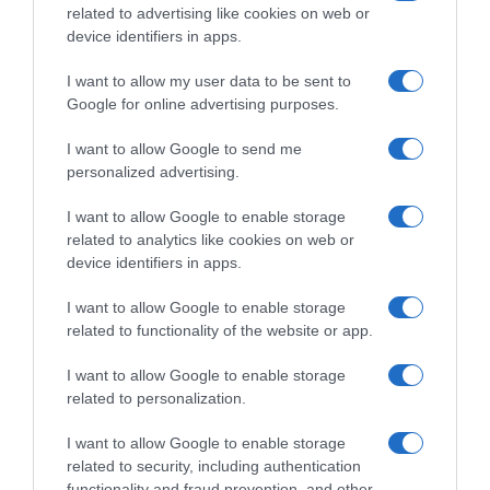
related to advertising like cookies on web or
device identifiers in apps.
I want to allow my user data to be sent to
Google for online advertising purposes.
Tour of Huangshan 2025, la
Ciclismo in TV e Streaming:
startlist definitiva
gli orari della settimana (15 –
I want to allow Google to send me
21 Settembre)
18 Settembre 2025, 18:05
personalized advertising.
15 Settembre 2025, 20:00
I want to allow Google to enable storage
related to analytics like cookies on web or
device identifiers in apps.
I want to allow Google to enable storage
related to functionality of the website or app.
Commenta
I want to allow Google to enable storage
related to personalization.
I want to allow Google to enable storage
© Copyright 2026, All Rights Reserved Designed by
related to security, including authentication
functionality and fraud prevention, and other