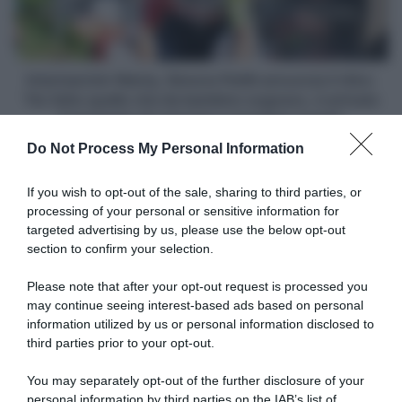
il
una
ritiro:
stagione
"Ho
fatto
quello
Intermarché-Wanty, Simone Petilli annuncia il ritiro:
che
"Ho fatto quello che da bambino sognavo, è arrivato
da
il momento di crescere e guardare avanti"
bambino
Do Not Process My Personal Information
sognavo,
Articoli correlati
è
arrivato
If you wish to opt-out of the sale, sharing to third parties, or
il
processing of your personal or sensitive information for
momento
targeted advertising by us, please use the below opt-out
di
section to confirm your selection.
crescere
e
Please note that after your opt-out request is processed you
guardare
may continue seeing interest-based ads based on personal
avanti"
information utilized by us or personal information disclosed to
Tour of Huangshan 2025,
Tour of Huangshan 2025, la
ultima tappa a Jeroen Meijers
fuga resiste e Daniel Cavia
third parties prior to your opt-out.
– Daniel Cavia conquista la
piazza la prima zampata fra i
corsa
prof
You may separately opt-out of the further disclosure of your
21 Settembre 2025, 10:12
20 Settembre 2025, 9:11
personal information by third parties on the IAB’s list of