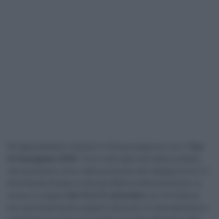
Gli appuntamenti ciclistici in Cina proseguono con il
Tour
of Huangshan 2025
. Tra le varie gare del paese asiatico
che quest’anno sono state promosse alla categoria UCI 2.1,
diventando dunque a tutti gli effetti professionistiche, la
corsa si svolgerà
dal 19 al 21 settembre
con tre frazioni
non particolarmente esigenti dal punto di vista altimetrico,