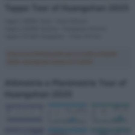
Tappe Tour of Huangshan 2025
Tappa 1 (19/09): Tunxi – Tunxi (140 km)
Tappa 2 (20/09): Huizhou – Huangshan (120 km)
Tappa 3 (21/09): Huangshan – Yixian (101 km)
Crea la tua Fantasquadra per la Vuelta a España
2026: montepremi minimo di 5.000€!
Altimetrie e Planimetrie Tour of
Huangshan 2025