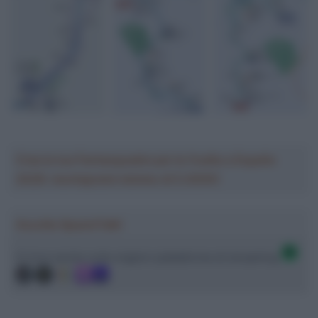
Crea la tua Fantasquadra per la Vuelta a España
2026: montepremi minimo di 5.000€!
Ascolta SpazioTalk!
Ci trovi anche sulle migliori piattaforme di streaming