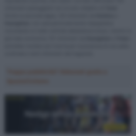
soprattutto la prima, che vedrà i corridori affrontare 140
chilometri pianeggianti nel circuito cittadino di
Tunxi
.
Anche la seconda tappa, 120 chilometri da
Huizhou
a
Huangshan
, non sarà particolarmente impegnativa
nonostante un tratto centrale abbastanza mosso, mentre la
giornata conclusiva, 101 chilometri da
Huangshan
a
Yixian
,
potrebbe risultare più incerta per la presenza di una salita
scollinata a venti chilometri dal traguardo.
Troppa pubblicità? Abbonati gratis a
SpazioCiclismo