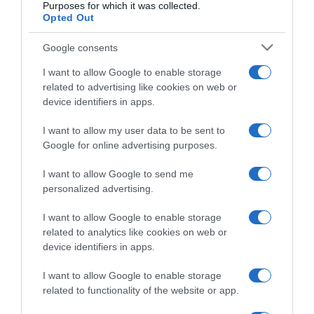
Purposes for which it was collected.
Opted Out
Google consents
I want to allow Google to enable storage
related to advertising like cookies on web or
device identifiers in apps.
I want to allow my user data to be sent to
Google for online advertising purposes.
Mondiali Kigali 2025, Tadej
Pagelle Mondiali Kigali 2025:
Pogačar aggiorna il libro dei
Pogačar è ancora il
I want to allow Google to send me
primati – E con Il Lombardia
Magnifico, Evenepoel fra
personalized advertising.
alle porte può scrivere altre
rabbia e classe – Healy
pagine di storia
inesauribile, Skjelmose fa
I want to allow Google to enable storage
meglio di Ayuso, Ciccone
29 Settembre 2025, 8:35
related to analytics like cookies on web or
lotta fino alla fine
device identifiers in apps.
28 Settembre 2025, 20:00
I want to allow Google to enable storage
related to functionality of the website or app.
Commenta