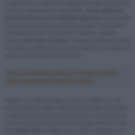
Ero già venuto in Italia nelle categorie giovanili, ma vincere
così su un palcoscenico così grande…
Avevo deciso ieri
sera di attaccare ai tre chilometri dalla fine
. Avevo intesta
quel punto del percorso da tuta la giornata. La situazione
era favorevole, con il ritmo forte in salita e i velocisti
staccati.
Era la mia occasione
e quando tutti erano al limite
ho provato un ultimo grande sforzo. Ma per un risultato del
genere cerchi di dare davvero tutto”.
Crea la tua Fantasquadra per la Vuelta a España
2026: montepremi minimo di 5.000€!
Segaert è arrivato alla tappa 12 del Giro d’Italia con una
piccola voglia di rivalsa. Il 16esimo posto nella cronometro
in Toscana aveva lasciato un po’ di amaro in bocca, anche
perché era una delle grandi occasioni per mettersi in luce:
“Ero
deluso dopo la crono
, ma una vittoria del genere è il