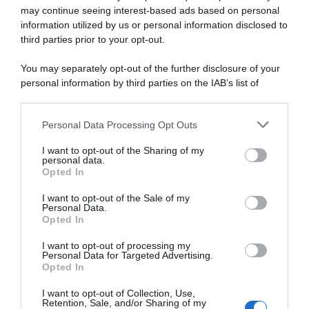
may continue seeing interest-based ads based on personal
information utilized by us or personal information disclosed to
Bahrain Victorious, finale di
Bahrain-Victorious, Pello
stagione italiano per Antonio
Bilbao si congeda da San
third parties prior to your opt-out.
Tiberi: “Nel 2026 non ho
Sebastian: “Mi volevo godere
avuto molte soddisfazioni,
l’ultima, ma non avevo
You may separately opt-out of the further disclosure of your
spero che le corse italiane mi
aspettative”
personal information by third parties on the IAB’s list of
diano tanto slancio”
2 Agosto 2026, 11:11
downstream participants.
5 Agosto 2026, 14:00
Personal Data Processing Opt Outs
This information may also be disclosed by us to third parties
on the IAB’s List of Downstream Participants that may further
I want to opt-out of the Sharing of my
disclose it to other third parties.
personal data.
Opted In
Please note that this website/app uses one or more Google
services and may gather and store information including but
I want to opt-out of the Sale of my
Personal Data.
not limited to your visit or usage behaviour. You may click to
Opted In
grant or deny consent to Google and its third-party tags to
use your data for below specified purposes in below Google
I want to opt-out of processing my
Tour de France 2026, Lenny
Tour de France 2026, Lenny
consent section.
Personal Data for Targeted Advertising.
Martinez chiude in
Martinez risponde a Richard
Opted In
crescendo: “Quinto in
Carapaz: “Non collaboravo?
classifica è straordinario per
Lui attaccava in
I want to opt-out of Collection, Use,
me, ho fatto anche meglio di
continuazione…”
Retention, Sale, and/or Sharing of my