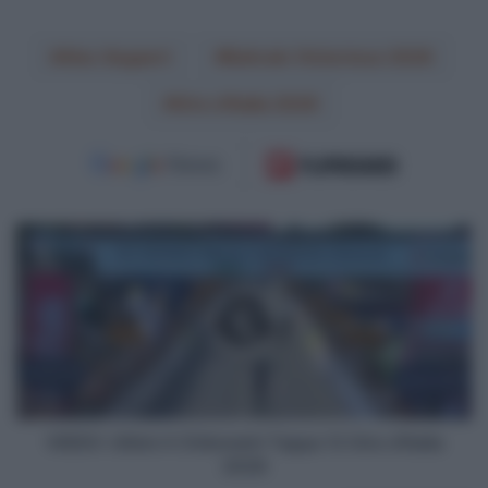
Alec Segaert
Bahrain Victorious 2026
Giro d'Italia 2026
VIDEO:
Ultimi
4
Chilometri
Tappa
12
Giro
d'Italia
2026
VIDEO: Ultimi 4 Chilometri Tappa 12 Giro d'Italia
2026