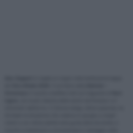
Alec Segaert
si regala un sogno nella dodicesima tappa
del
Giro d’Italia 2026
. Il corridore della
Bahrain –
Victorious
è riuscito a beffare tutti sul traguardo di
Novi
Ligure
, con la più classica delle azioni da finisseur a 3
chilometri dall’arrivo. Il 23enne belga, ottimo passista, ha
sfruttato la situazione che vedeva un gruppo a ranghi
ridotti e con ottima abilità nella guida della bicicletta, è
riuscito a mantenere e incrementare il vantaggio nelle