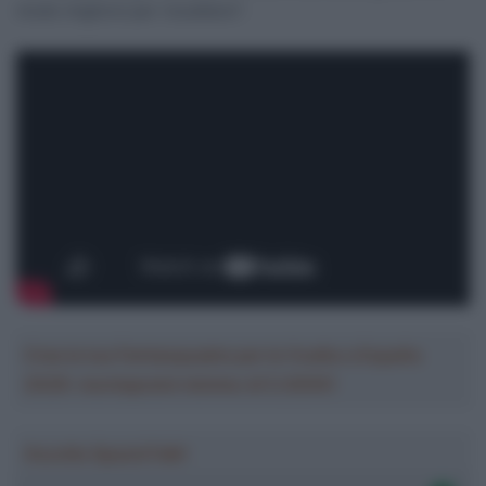
modo migliore per riscattarsi”.
Crea la tua Fantasquadra per la Vuelta a España
2026: montepremi minimo di 5.000€!
Ascolta SpazioTalk!