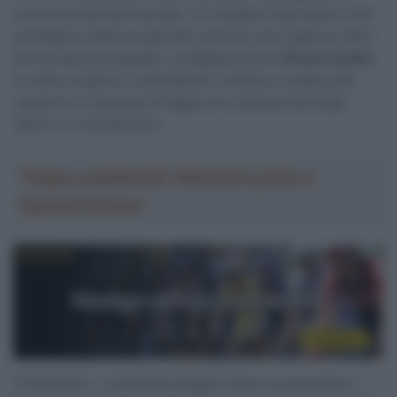
curve previste dal tracciato. Un risultato importante, il più
prestigioso della sua giovane carriera, che regala un altro
sorriso alla sua squadra. La Maglia Rosa di
Afonso Eulálio
è motivo di gioia in casa Bahrain, tuttavia si andava alla
caccia di un successo di tappa che mancava dal luglio
2023 in un Grande Giro.
Troppa pubblicità? Abbonati gratis a
SpazioCiclismo
“È fantastico – commenta Segaert dopo le premiazioni –