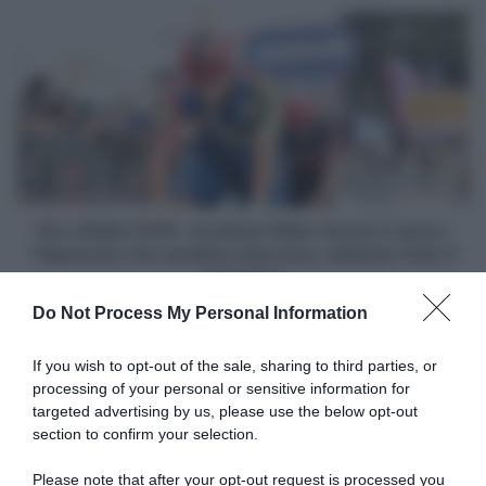
Giro
d'Italia
2026,
Jonathan
Milan
ancora
a
secco:
"Sapevamo
che
Giro d'Italia 2026, Jonathan Milan ancora a secco:
sarebbe
"Sapevamo che sarebbe stata dura, abbiamo fatto il
stata
massimo"
dura,
Do Not Process My Personal Information
abbiamo
Articoli correlati
fatto
il
If you wish to opt-out of the sale, sharing to third parties, or
massimo"
processing of your personal or sensitive information for
targeted advertising by us, please use the below opt-out
section to confirm your selection.
Please note that after your opt-out request is processed you