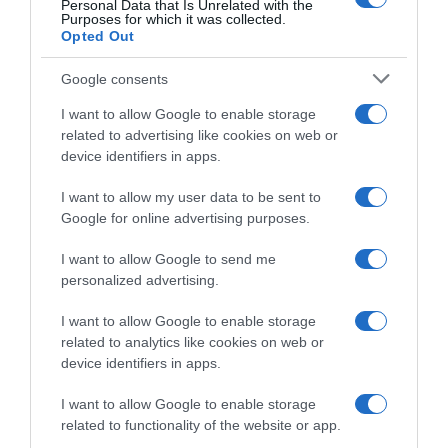
mio nonno”
Personal Data that Is Unrelated with the
25 Luglio 2026, 12:49
Purposes for which it was collected.
25 Luglio 2026, 18:09
Opted Out
Google consents
I want to allow Google to enable storage
related to advertising like cookies on web or
device identifiers in apps.
I want to allow my user data to be sent to
Google for online advertising purposes.
Tour de France 2026, Matej
Tour de France 2026,
Mohorič sull’ondata di
Damiano Caruso vuole
I want to allow Google to send me
controlli antidoping:
lasciare il suo segno:
personalized advertising.
“Dovrebbe essere lo stesso
“All’inizio ho sofferto il caldo,
per tutti, ma dal francese che
ora spero di stare meglio
I want to allow Google to enable storage
è in alto in classifica non
visto che arrivano le
related to analytics like cookies on web or
sono andati alle 5 del
montagne”
mattino…”
device identifiers in apps.
18 Luglio 2026, 13:06
22 Luglio 2026, 10:17
I want to allow Google to enable storage
related to functionality of the website or app.