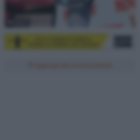
© Sirotti
Aggiungici alle tue fonti preferite