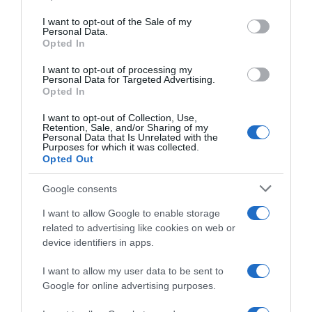
Please note that this website/app uses one or more Google
services and may gather and store information including but
I want to opt-out of the Sale of my
Personal Data.
not limited to your visit or usage behaviour. You may click to
Opted In
grant or deny consent to Google and its third-party tags to
use your data for below specified purposes in below Google
I want to opt-out of processing my
Tour de France 2026, Marco
Tour de France 2026, Biniam
consent section.
Personal Data for Targeted Advertising.
Frigo: “Oggi potrebbe essere
Girmay: “Le tappe di pianura
Opted In
l’ultima occasione per la fuga
sono noiose? Io trovo noioso
e ci proverò”
vedere un corridore fare 40
I want to opt-out of Collection, Use,
km da solo in una tappa di
Retention, Sale, and/or Sharing of my
23 Luglio 2026, 11:52
montagna”
Personal Data that Is Unrelated with the
Purposes for which it was collected.
12 Luglio 2026, 12:10
Opted Out
Google consents
I want to allow Google to enable storage
related to advertising like cookies on web or
device identifiers in apps.
I want to allow my user data to be sent to
Google for online advertising purposes.
Giro d’Italia 2026, stimato un
Tour de France 2026, la NSN
ritorno economico di 60
ha scelto i suoi otto: con