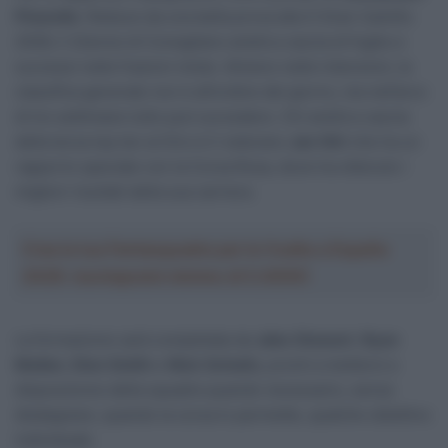
Pinarello
. Reduce da una bella prova alla O Gran Camiño
2026, il 22enne di Conegliano andrà a caccia di fughe e
successi nelle frazioni miste. Almeno nelle intenzioni, la
classifica generale non è all’ordine del giorno, ma nell’arco
di tre settimane tutto può succedere. Chi andrà a caccia
della terza top ten al Giro è il veterano
Jan Hirt
che ha un
rapporto speciale con la Corsa Rosa, dove ha ottenuto i
migliori risultati della sua carriera.
Crea la tua Fantasquadra per la Vuelta a España
2026: montepremi minimo di 5.000€!
La formazione sarà completata da
Jake Stewart
,
Ryan
Mullen
,
Dion Smith
e
Nick Schultz
, pronti a mettersi a
disposizione della squadra quando necessario, senza
disdegnare, quando la corsa lo permette, qualche obiettivo
individuale.