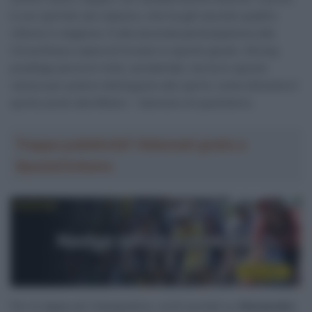
è uno sprinter più classico, che ha già raccolto quattro
vittorie in stagione. È alla seconda partecipazione alla
Corsa Rosa e spera di trovare lo spunto giusto. Strong
predilige percorsi misti, accidentati, ma ha lo spunto
veloce per potersi distinguere allo sprint, come dimostra il
quinto posto alla Milano – Sanremo di quest’anno.
Troppa pubblicità? Abbonati gratis a
SpazioCiclismo
Per le tappe più impegnative, occhi puntati su
Alessandro