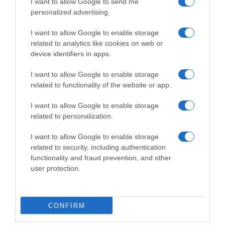
I want to allow Google to send me
milioni di euro per la sola
Biniam Girmay c’è anche
personalized advertising.
ultima tappa: “Speriamo che
Marco Frigo
il Grande Arrivo rimanga a
25 Giugno 2026, 14:07
I want to allow Google to enable storage
Roma nei prossimi anni”
related to analytics like cookies on web or
7 Luglio 2026, 12:05
device identifiers in apps.
I want to allow Google to enable storage
related to functionality of the website or app.
Commenta
I want to allow Google to enable storage
related to personalization.
I want to allow Google to enable storage
© Copyright 2026, All Rights Reserved Designed by
related to security, including authentication
functionality and fraud prevention, and other
©SpazioCiclismo
Preferenze Privacy
user protection.
Contatti
Redazione
Privacy & Cookie Policy
Pubblicità
Lavora con noi
VeloPro
CONFIRM
Facebook
X
You
Apple
Spotify
Google
Telegram
RSS