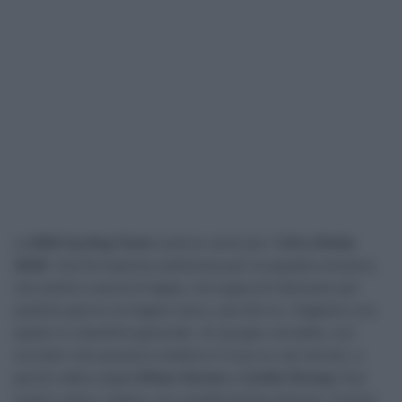
La
NSN Cycling Team
svela le carte per il
Giro d’Italia
2026
. Una formazione ambiziosa per la squadra svizzera,
che andrà a caccia di tappe, ma sogna di indossare per
qualche giorno la maglia rosa e, perché no, ritagliarsi uno
spazio in classifica generale. Un gruppo versatile, con
corridori che possono mettersi in luce su vari terreni, a
partire dalla coppia
Ethan Vernon
e
Corbin Strong
. Due
uomini veloci, seppur con caratteristiche diverse. Il primo