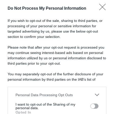
del
Do Not Process My Personal Information
fenomeno
Articoli correlati
francese
If you wish to opt-out of the sale, sharing to third parties, or
processing of your personal or sensitive information for
targeted advertising by us, please use the below opt-out
section to confirm your selection.
Please note that after your opt-out request is processed you
may continue seeing interest-based ads based on personal
information utilized by us or personal information disclosed to
Motociclette e scie, George
CicloMercato 2027, Artem
Bennett ritiene che “gli
Shmidt verso la NSN Cycling
third parties prior to your opt-out.
organizzatori stiano in realtà
Team
inscenando un po’ tutto
You may separately opt-out of the further disclosure of your
2 Agosto 2026, 10:55
questo” per creare e
personal information by third parties on the IAB’s list of
mantenere la suspense in
downstream participants.
certe tappe
2 Agosto 2026, 12:30
Personal Data Processing Opt Outs
This information may also be disclosed by us to third parties
on the IAB’s List of Downstream Participants that may further
I want to opt-out of the Sharing of my
disclose it to other third parties.
personal data.
Opted In