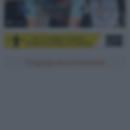
© Sirotti
Aggiungici alle tue fonti preferite