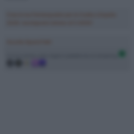
Crea la tua Fantasquadra per la Vuelta a España
2026: montepremi minimo di 5.000€!
Ascolta SpazioTalk!
Ci trovi anche sulle migliori piattaforme di streaming