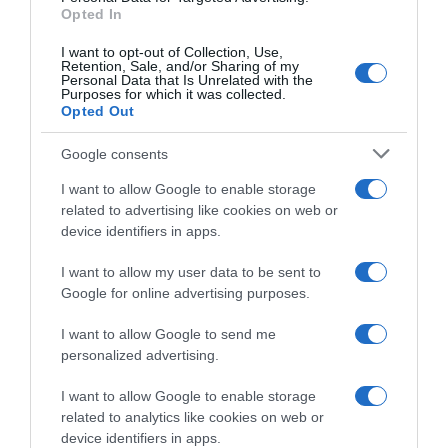
Jonathan Milan si impone
Jonathan Milan dopo il primo
Opted In
nettamente su Paul Magnier!
successo in maglia tricolore:
3° Matteo Malucelli, 5° Daniel
“È stato davvero speciale
I want to opt-out of Collection, Use,
Skerl
correre con questa nuova
Retention, Sale, and/or Sharing of my
maglia, è andato tutto alla
Personal Data that Is Unrelated with the
4 Agosto 2026, 16:28
Purposes for which it was collected.
perfezione”
Opted Out
4 Agosto 2026, 10:22
Google consents
I want to allow Google to enable storage
related to advertising like cookies on web or
device identifiers in apps.
I want to allow my user data to be sent to
Google for online advertising purposes.
Giro di Polonia 2026, buona
Vuelta a España 2026, Mads
la prima: Jonathan Milan fa
Pedersen fissa l’obiettivo:
I want to allow Google to send me
brillare il tricolore! 8° Matteo
“Due vittorie di tappa. Ci sarà
personalized advertising.
Moschetti
una sfida con Van Aert?
Potete scommetterci”
3 Agosto 2026, 16:07
I want to allow Google to enable storage
3 Agosto 2026, 12:53
related to analytics like cookies on web or
device identifiers in apps.