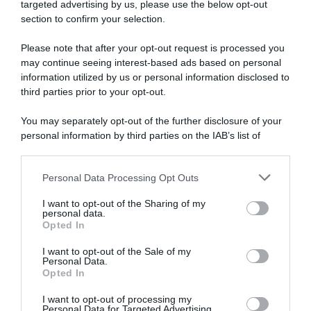
targeted advertising by us, please use the below opt-out
section to confirm your selection.
Please note that after your opt-out request is processed you
may continue seeing interest-based ads based on personal
information utilized by us or personal information disclosed to
Vuelta a España 2026, a
Giro di Polonia 2026,
rischio la partecipazione di
Jonathan Milan fa subito bis:
third parties prior to your opt-out.
Thibau Nys, che deve
“È stato caotico, ma mi sono
recuperare da un’infezione
divertito. Mi ha sorpreso
You may separately opt-out of the further disclosure of your
l’azione di Romele”
4 Agosto 2026, 19:59
personal information by third parties on the IAB’s list of
4 Agosto 2026, 18:20
downstream participants.
Personal Data Processing Opt Outs
This information may also be disclosed by us to third parties
on the IAB’s List of Downstream Participants that may further
I want to opt-out of the Sharing of my
disclose it to other third parties.
personal data.
Opted In
Please note that this website/app uses one or more Google
services and may gather and store information including but
I want to opt-out of the Sale of my
Personal Data.
not limited to your visit or usage behaviour. You may click to
Opted In
grant or deny consent to Google and its third-party tags to
use your data for below specified purposes in below Google
I want to opt-out of processing my
Giro di Polonia 2026,
Giro di Polonia 2026,
consent section.
Personal Data for Targeted Advertising.