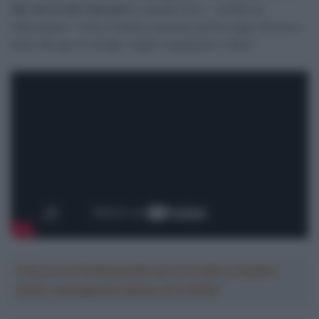
tifo non è mai mancato
in questo Giro – conferma
l’abruzzese – Sono rimasto sorpreso anche oggi. Davvero
tanto tifo per le strade. Voglio ringraziare i tifosi”.
Crea la tua Fantasquadra per la Vuelta a España
2026: montepremi minimo di 5.000€!