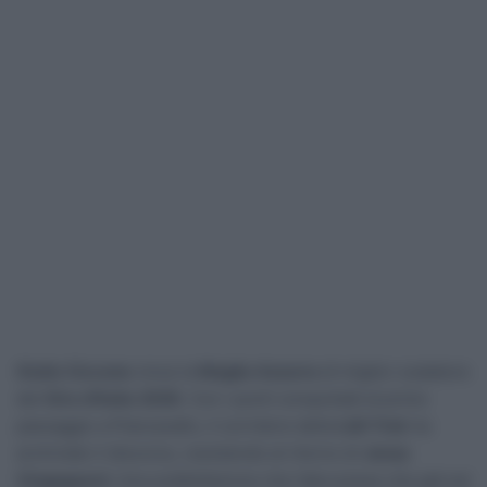
Giulio Ciccone
vince la
Maglia Azzurra
di miglior scalatore
del
Giro d’Italia 2026
. Con i punti conquistati al primo
passaggio a Piancavallo, il corridore della
Lidl-Trek
ha
archiviato il discorso, resistendo al ritorno di
Jonas
Vingegaard
. Una soddisfazione che l’abruzzese che già nel