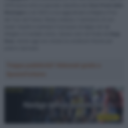
2019 aveva vinto la speciale classifica dei
Gran Premi della
Montagna
e nel 2023 si era aggiudicata la Maglia a Pois
del Tour de France. Resta, tuttavia, il rammarico di non
esser riuscito a centrare il successo di tappa. Ieri ad
Alleghe ci è andato vicino, ripreso solo nel finale da
Sepp
Kuss
, mente oggi non c’erano le condizioni fisiche per
poterci riprovare.
Troppa pubblicità? Abbonati gratis a
SpazioCiclismo