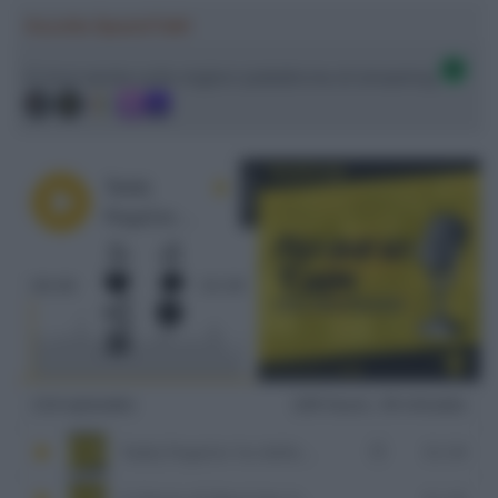
Ascolta SpazioTalk!
Ci trovi anche sulle migliori piattaforme di streaming