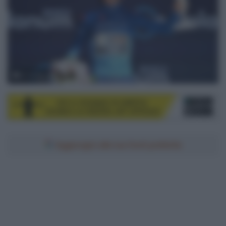
© Sirotti
Aggiungici alle tue fonti preferite