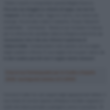
“Siamo riusciti a conquistare questa Maglia Azzurra.
Peccato sia sfuggita la vittoria di tappa, ma non ho
rimpianti
. Ho dato tutto. Oggi ero morto, non avevo più
energie. Ho provato a dare il massimo. Posso ritenermi
soddisfatto – commenta – Resta un po’ di amaro in bocca
per la vittoria che sarebbe stata la ciliegina sulla torta.
La
sensazione che ti dà una vittoria è qualcosa di
indescrivibile
. Compensiamo tutto questo con la maglia
degli scalatori a Roma. È una maglia che ha gran valore,
te
la devi sudare perché non ti regala niente nessuno
“.
Crea la tua Fantasquadra per la Vuelta a España
2026: montepremi minimo di 5.000€!
Ciccone è stato tra i più seguiti dagli appassionati italiani. Il
suo modo di correre spesso all’attacco ha fatto sognare in
molti che hanno provato a spingerlo verso il successo. “
Il