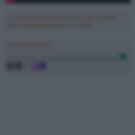
Crea la tua Fantasquadra per la Vuelta a España
2026: montepremi minimo di 5.000€!
Ascolta SpazioTalk!
Ci trovi anche sulle migliori piattaforme di streaming