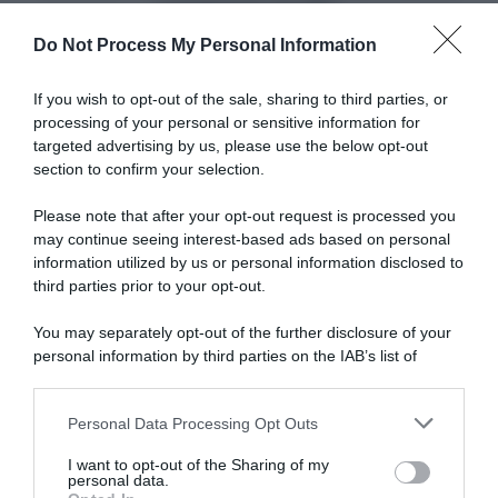
fatto
complimenti a Eulalio"
una
Do Not Process My Personal Information
delle
Articoli correlati
migliori
prestazioni,
If you wish to opt-out of the sale, sharing to third parties, or
complimenti
processing of your personal or sensitive information for
a
targeted advertising by us, please use the below opt-out
Eulalio"
section to confirm your selection.
Please note that after your opt-out request is processed you
may continue seeing interest-based ads based on personal
information utilized by us or personal information disclosed to
Bahrain Victorious, finale di
Bahrain-Victorious, Pello
stagione italiano per Antonio
Bilbao si congeda da San
third parties prior to your opt-out.
Tiberi: “Nel 2026 non ho
Sebastian: “Mi volevo godere
avuto molte soddisfazioni,
l’ultima, ma non avevo
You may separately opt-out of the further disclosure of your
spero che le corse italiane mi
aspettative”
personal information by third parties on the IAB’s list of
diano tanto slancio”
2 Agosto 2026, 11:11
downstream participants.
5 Agosto 2026, 14:00
Personal Data Processing Opt Outs
This information may also be disclosed by us to third parties
on the IAB’s List of Downstream Participants that may further
I want to opt-out of the Sharing of my
disclose it to other third parties.
personal data.