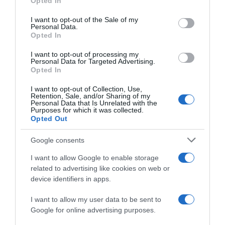
Opted In
Please note that this website/app uses one or more Google
services and may gather and store information including but
I want to opt-out of the Sale of my
Personal Data.
not limited to your visit or usage behaviour. You may click to
Opted In
grant or deny consent to Google and its third-party tags to
use your data for below specified purposes in below Google
I want to opt-out of processing my
Tour de France 2026, Lenny
Tour de France 2026, Lenny
consent section.
Personal Data for Targeted Advertising.
Martinez chiude in
Martinez risponde a Richard
Opted In
crescendo: “Quinto in
Carapaz: “Non collaboravo?
classifica è straordinario per
Lui attaccava in
I want to opt-out of Collection, Use,
me, ho fatto anche meglio di
continuazione…”
Retention, Sale, and/or Sharing of my
mio nonno”
Personal Data that Is Unrelated with the
25 Luglio 2026, 12:49
Purposes for which it was collected.
25 Luglio 2026, 18:09
Opted Out
Google consents
I want to allow Google to enable storage
related to advertising like cookies on web or
device identifiers in apps.
I want to allow my user data to be sent to
Google for online advertising purposes.
Tour de France 2026, Matej
Tour de France 2026,