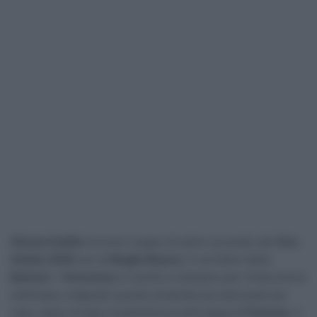
Afonso Eulálio
corona il sogno di salire sul podio del
Giro
d’Italia 2026
con la
Maglia Bianca
. Il corridore della
Bahrain – Victorious
è riuscito a resistere per l’intera terza
settimana, malgrado questa cavalcata sia nata quasi per
caso, dopo la fuga rocambolesca nella tappa di
Potenza
. Il