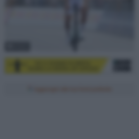
© Sirotti
Aggiungici alle tue fonti preferite