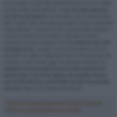
Ieri era stata una giornata veramente dura, forse una delle
più dure della storia del Giro. Io
non ero molto fiducioso,
ma chi mi circondava sì
, mi dicevano che ce l’avrei potuta
fare”. Eulálio nelle interviste post gara ha voluto ringraziare
tutta la Bahrain – Victorious che lo ha spronato, malgrado
lui fosse il primo a non crederci. “Mi hanno sempre
sostenuto e hanno creduto in me.
Ci credevano più i miei
compagni di me
– spiega – Io ero preoccupato e loro mi
dicevano che stavo recuperando bene e che erano gli altri
a essere in calo. Anche oggi, non pensavo di tenere.
A
Damiano Caruso ho detto di correre liberamente se si
sentiva bene. E lui mi ha risposto che sarebbe rimasto
con me fino alla fine, a prescindere da quel che sarebbe
successo
. Questo mi ha dato tanta fiducia”.
Crea la tua Fantasquadra per la Vuelta a España
2026: montepremi minimo di 5.000€!