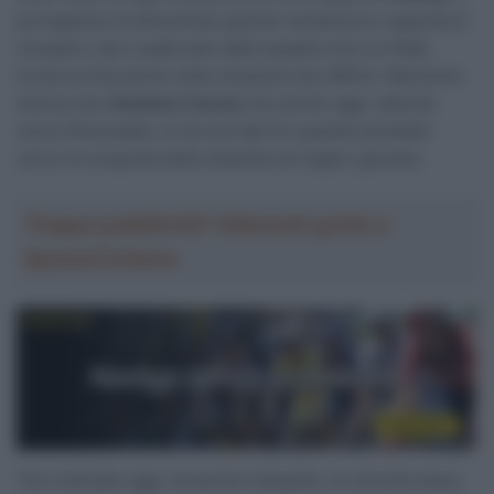
portoghese ha dimostrato grande resistenza e capacità di
recupero, ben coadiuvato dalla squadra che si è fatta
trovar pronta anche nelle situazioni più difficili. Menzione
d’onore per
Damiano Caruso
che anche oggi, salendo
verso Piancavallo, lo ha scortato fin quando possibile
verso la conquista della classifica di miglior giovane.
Troppa pubblicità? Abbonati gratis a
SpazioCiclismo
“Ero motivato oggi, ma anche tranquillo, ho dormito bene.