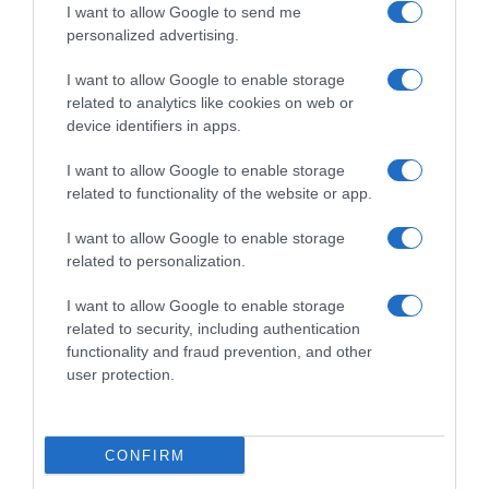
Mohorič sull’ondata di
Damiano Caruso vuole
I want to allow Google to send me
controlli antidoping:
lasciare il suo segno:
personalized advertising.
“Dovrebbe essere lo stesso
“All’inizio ho sofferto il caldo,
per tutti, ma dal francese che
ora spero di stare meglio
I want to allow Google to enable storage
è in alto in classifica non
visto che arrivano le
related to analytics like cookies on web or
sono andati alle 5 del
montagne”
mattino…”
device identifiers in apps.
18 Luglio 2026, 13:06
22 Luglio 2026, 10:17
I want to allow Google to enable storage
related to functionality of the website or app.
Commenta
I want to allow Google to enable storage
related to personalization.
I want to allow Google to enable storage
© Copyright 2026, All Rights Reserved Designed by
related to security, including authentication
functionality and fraud prevention, and other
©SpazioCiclismo
Preferenze Privacy
user protection.
Contatti
Redazione
Privacy & Cookie Policy
Pubblicità
Lavora con noi
VeloPro
CONFIRM
Facebook
X
You
Apple
Spotify
Google
Telegram
RSS