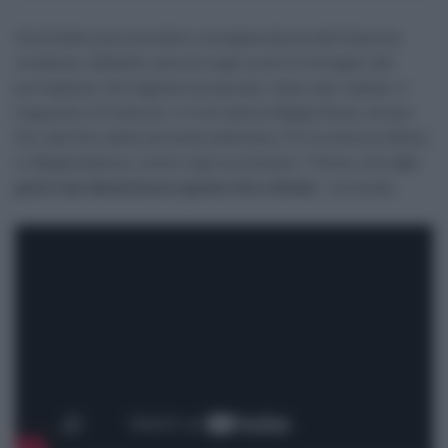
Ora Eulálio può prendere consapevolezza dell’impresa
compiuta. Abbiamo ancora negli occhi le immagini del
portoghese che tagliava acciaccato, dopo due cadute, il
traguardo di Potenza. Lì è arrivata la Maglia Rosa, tenuta
fino alla fine della seconda settimana. Poi la strenua difesa
in Maglia Bianca, contro ogni pronostico: “Penso che
non
potrò mai dimenticare questo Giro d’Italia
“, conclude.