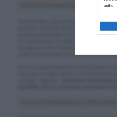
Crea la tua Fantasquadra per la Vuelta a Españ
authenti
Corridore atipico, che non ha mai nascosto quanto alcun
quotidiano, riuscendo tuttavia a trovare un suo equili
questa sua ultima stagione ha le idee chiare: “
Voglio 
per sempre. Essere un professionista è una bella vita 
vantaggi che ci sono. Ovviamente, ci sono anche aspe
voglio provare a godermi tutto questo per l’ultima volt
Non ci sono grandi ambizioni a livello personale e in t
importanti e la voglia di partire con un bel canto del 
compagni – aggiunge –
Ovviamente sarebbe bello rius
piacerebbe riuscire a partecipare nuovamente al To
Crea la tua Fantasquadra per la Vuelta a Españ