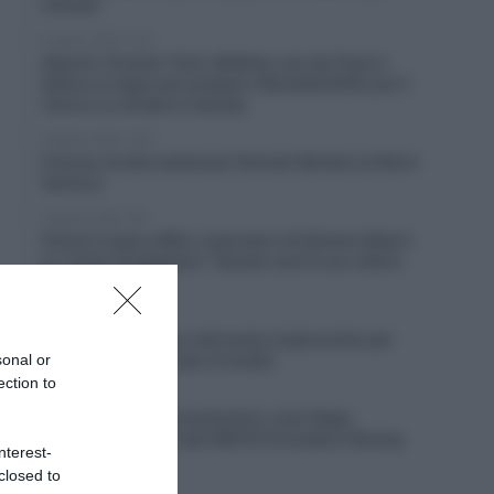
rilevate”
8 Agosto 2026, 11:45
Alpecin-Premier Tech, Mathieu van der Poel si
allena a Livigno per prepare i Mondiali MTB, poi il
ritorno su strada in Canada
8 Agosto 2026, 10:00
Francia, brutta caduta per Romain Bardet sul Mont
Ventoux
8 Agosto 2026, 9:40
Visma | Lease a Bike, il pensiero di Adriano Malori
su Jonas Vingegaard: “Questo sarà il suo ultimo
anno in gruppo”
8 Agosto 2026, 9:20
Soudal Quick-Step, intervento al ginocchio per
sonal or
Junior LeCerf: out per la Vuelta
ection to
8 Agosto 2026, 9:00
CicloMercato, il giovanissimo Juan Diego
Quintero si unisce alla INEOS Grenadiers Racing
nterest-
Academy
closed to
8 Agosto 2026, 8:40