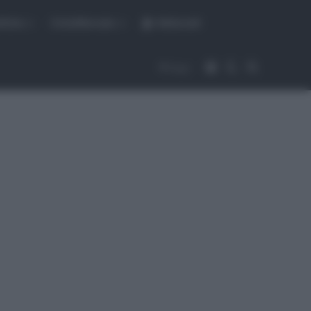
fiche
CicloMercato
Abbonati
Accedi
Cambia aspet
Cerca
Segui