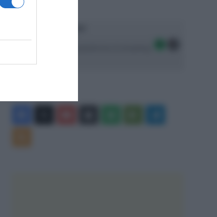
Ascolta SpazioTalk!
Seguici sulle migliori piattaforme di streaming:
Facebook
X
You
Apple
Spotify
Google
Telegram
Tube
Play
RSS