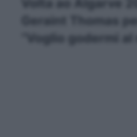
Volta ao Algarve 2
Geraint Thomas per
“Voglio godermi al