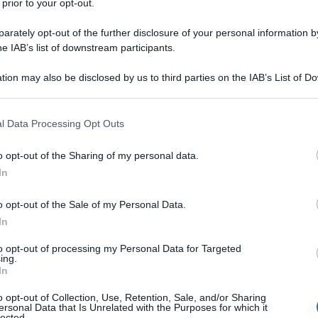
 prior to your opt-out.
rately opt-out of the further disclosure of your personal information by
he IAB’s list of downstream participants.
tion may also be disclosed by us to third parties on the IAB’s List of 
 that may further disclose it to other third parties.
 that this website/app uses one or more Google services and may gath
l Data Processing Opt Outs
including but not limited to your visit or usage behaviour. You may click 
 to Google and its third-party tags to use your data for below specifi
o opt-out of the Sharing of my personal data.
homas
dopo l’annuncio del ritiro a fine stagione. Il gallese,
ogle consent section.
In
scorsi ha ufficializzato la sua intenzione di appendere la
i fra i professionisti che lo ha visto conquistare alcuni dei
o opt-out of the Sale of my Personal Data.
 pista e un successo finale al Tour de France, corsa di cui è
In
 altrettante volte poi al Giro d’Italia. Un talento completo che
to opt-out of processing my Personal Data for Targeted
 Grenadiers e del ciclismo britannico, visto che è l’ultimo
ing.
 2010 irruppe sulla scena, nonché di quella generazione del
In
o opt-out of Collection, Use, Retention, Sale, and/or Sharing
ersonal Data that Is Unrelated with the Purposes for which it
lected.