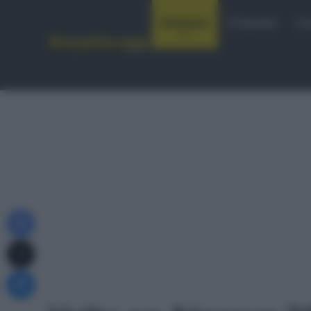
Notizie
Startlist
Co
Facebook
X
Messenger