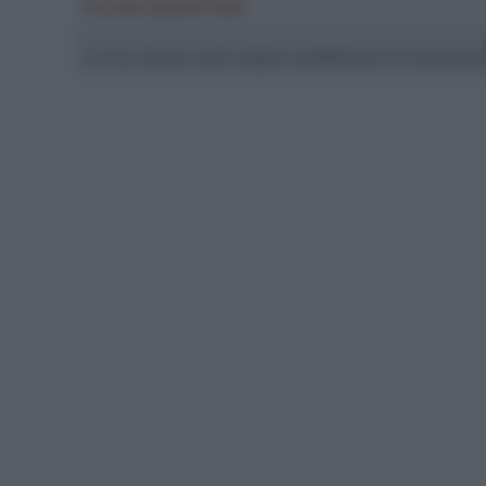
Ascolta SpazioTalk!
Ci trovi anche sulle migliori piattaforme di streamin