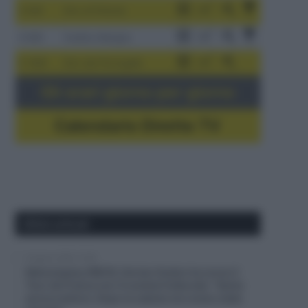
3-9/8
Giro di Polonia
4-8/8
Vuelta a Burgos
5-16/8
Giro del Portogallo
Gli orari giorno per giorno
Calendario Dirette TV
Ultimi articoli
8 Agosto 2026, 12:09
Netcompany INEOS, Dorian Godon ha corso il
Tour de France con 4 costole fratturate: “Sento
ancora dolore. Dopo la caduta non erano state