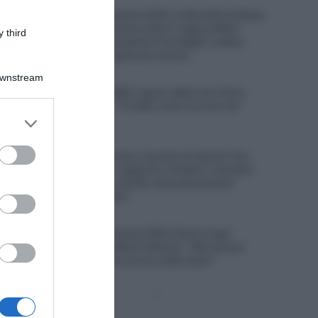
Tour de France Femmes 2026, la filosofia di Kasia
Niewiadoma: “La prima volta in vetta al Mont
 third
Ventoux provai sensazioni incredibili, volevo
riviverle: è la pura gioia di correre”
Downstream
8 Agosto 2026, 8:20
Vuelta a Burgos 2026, il gran caldo non frena
Matthew Brennan: “È stato come correre nel
er and store
deserto”
to grant or
8 Agosto 2026, 8:00
ed purposes
Un anno fa… Sicurezza, il punto di vista di Tom
Pidcock: “Ridurre i rapporti o limitare i manubri
non serve – Siamo ciclisti, forse dovremmo
concentrarci su altro”
7 Agosto 2026, 20:00
Tour de France Femmes 2026, Elisa Longo
Borghini terza sul Mont Ventoux: “Non posso
lamentarmi, oggi ho corso molto bene”
Pagina
Prossima
precedente
Pagina