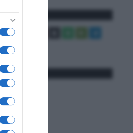
Seguici qui
Facebook
X
You
Apple
Spotify
Google
Telegram
Tube
Play
RSS
#SpazioTalk