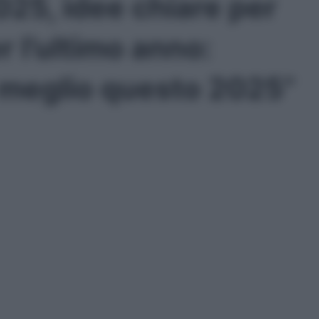
025, idee chiare per
 l’ultimo anno:
 meglio questo 2025”