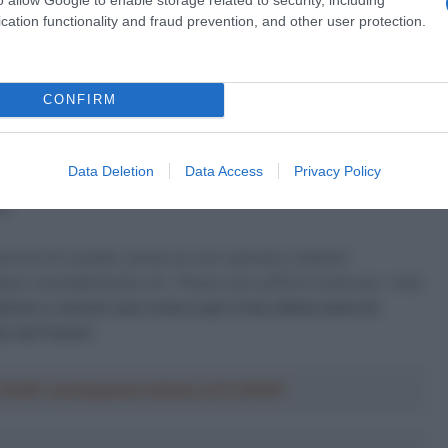
a 2026: montepremi minimo di 5.000€!
cation functionality and fraud prevention, and other user protection.
i aspetti del ciclismo fossero difficili da vivere nel
CONFIRM
brio che evidentemente ha saputo portare a profitto, per
fare in modo di vivermela al meglio
. L’ultimo anno non dura
e me la voglio godere al massimo con i ragazzi e con tutti i
Data Deletion
Data Access
Privacy Policy
tti negativi come perdere peso e tutte queste cose, ma
a”.
ermini di risultati, anche se non mancano obiettivi
cigno inevitabilmente c’è: “Penso che soffrirò molto per i miei
cire a vincere una corsa e per il mio ultimo anno mi
ur de France
“.
a 2026: montepremi minimo di 5.000€!