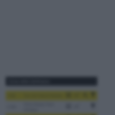
Corse della Settimana
1-9/8
Tour de France Femmes
China Xizang Trans-
2-6/8
Himalaya