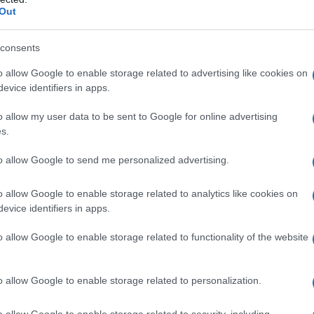
azioCiclismo
Out
consents
o allow Google to enable storage related to advertising like cookies on
evice identifiers in apps.
o allow my user data to be sent to Google for online advertising
s.
to allow Google to send me personalized advertising.
o allow Google to enable storage related to analytics like cookies on
evice identifiers in apps.
 detto a tutti – risponde ai nostri inviati che questa mattina
o allow Google to enable storage related to functionality of the website
– Non che fosse un secreto, ma
sono stato sorpreso
e averlo annunciato subito, così posso godermi meglio
o allow Google to enable storage related to personalization.
a”.
o allow Google to enable storage related to security, including