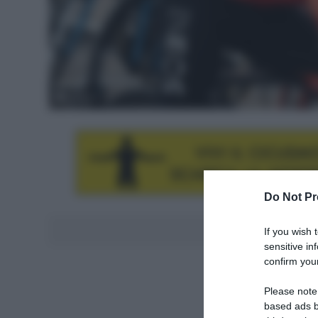
© Sirotti
Do Not Pr
Aggiungici al
If you wish 
sensitive in
confirm your
Please note
based ads b