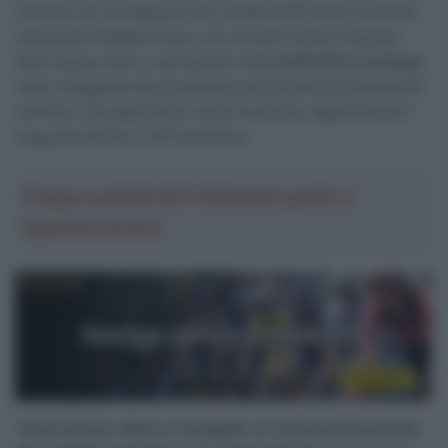
Vincitore di una tappa al Giro d’Italia 2016, dove ha anche
indossato la Maglia Rosa, e di una alla Vuelta a España
dello stesso anno, il portacolori della
Q36.5 Pro Cycling
è
stato omaggiato dal gruppo alla partenza assieme agli altri
corridori che appendono la bici al chiodo, tagliando poi il
a
traguardo finale in 34
posizione.
Troppa pubblicità? Abbonati gratis a
SpazioCiclismo
“
Sono sereno, felice e tranquillo, è la decisione perfetta