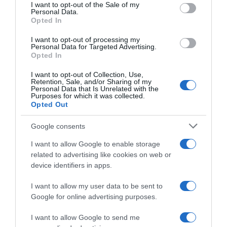
services and may gather and store information including but
I want to opt-out of the Sale of my
Personal Data.
not limited to your visit or usage behaviour. You may click to
Opted In
grant or deny consent to Google and its third-party tags to
use your data for below specified purposes in below Google
I want to opt-out of processing my
Q36.5, prende forma il
Q36.5 Pro Cycling, Sam
consent section.
Personal Data for Targeted Advertising.
programma di Tom Pidcock
Bennett va a chiudere
Opted In
per il 2026: “Soprattutto il
l’organico per il 2026: “Una
Tour de France, poi le
grandissima opportunità”
I want to opt-out of Collection, Use,
Classiche che più gli si
Retention, Sale, and/or Sharing of my
30 Ottobre 2025, 15:19
addicono”
Personal Data that Is Unrelated with the
Purposes for which it was collected.
7 Novembre 2025, 10:12
Opted Out
Google consents
I want to allow Google to enable storage
related to advertising like cookies on web or
device identifiers in apps.
I want to allow my user data to be sent to
Google for online advertising purposes.
Q36.5, Tom Pidcock è un
Veneto Classic 2025, il
uomo nuovo: “Sento naturale
commiato di Alessandro De
I want to allow Google to send me
la posizione del leader, la
Marchi: “I momenti più belli