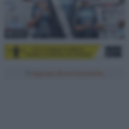
© Sirotti
Aggiungici alle tue fonti preferite