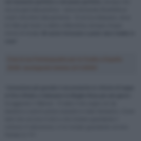
nel momento perfetto e nel posto perfetto
, dunque che
sia una giornata positiva – aveva dichiarato Brambilla ai
nostri microfoni alla partenza – Si arriva a Bassano, dove
ho fatto gli studi, io abito a Marostica, dunque cinque
minuti di strada.
Mi sento fortunato a poter dare l’addio in
casa
“.
Crea la tua Fantasquadra per la Vuelta a España
2026: montepremi minimo di 5.000€!
“
L’emozione più grande è sicuramente la vittoria di tappa
al Giro d’Italia e indossare la Maglia Rosa per più giorni
–
ha aggiunto il 38enne – È stato il mio sogno sin da
bambino e averlo potuto esaudire è stato fantastico. Come
tanti che corrono in bici e che iniziano guardando il
ciclismo in televisione, io ho iniziato guardando correre
Pantani in TV”.