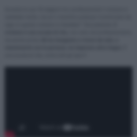
Durante le sue 16 stagioni tra i professionisti il ciclismo è
cambiato molto, ma se il vicentino potesse ricominciare da
capo in questo ciclismo lo farebbe? “Sicuramente.
Il
ciclismo è una scuola di vita
, non solo nel professionismo,
ma anche prima.
Mi ha insegnato a vivere da solo, a
relazionarmi con le persone, ho imparato altre lingue
. È
una scuola di vita, come tutti gli sport”.