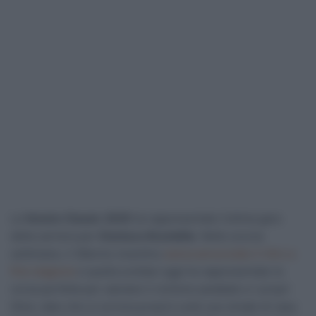
La
Veneto Classic 2025
ha rappresentato l’ultima gara
della carriera per
Gianluca Brambilla
. Nelle scorse
settimane, il 38enne vicentino
aveva annunciato il ritiro a
fine stagione
e quella svoltasi oggi ha rappresentato la
corsa perfetta per salutare il ciclismo pedalato e i propri
tifosi, dato che si correva proprio sulle sue strade di casa.