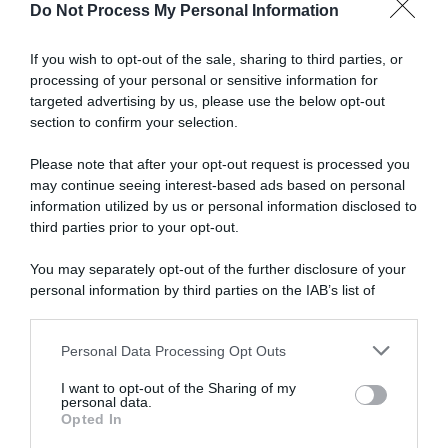
Do Not Process My Personal Information
Articoli correlati
If you wish to opt-out of the sale, sharing to third parties, or
processing of your personal or sensitive information for
targeted advertising by us, please use the below opt-out
section to confirm your selection.
Please note that after your opt-out request is processed you
may continue seeing interest-based ads based on personal
information utilized by us or personal information disclosed to
Pinarello-Q36.5, Gianluca
Q36.5 Pro Cycling, Jannik
Brambilla sale in ammiraglia:
Steimle annuncia il ritiro
third parties prior to your opt-out.
sarà uno dei direttori sportivi
21 Novembre 2025, 16:35
del team
You may separately opt-out of the further disclosure of your
30 Dicembre 2025, 10:15
personal information by third parties on the IAB’s list of
downstream participants.
Personal Data Processing Opt Outs
This information may also be disclosed by us to third parties
on the IAB’s List of Downstream Participants that may further
I want to opt-out of the Sharing of my
disclose it to other third parties.
personal data.
Opted In
Please note that this website/app uses one or more Google