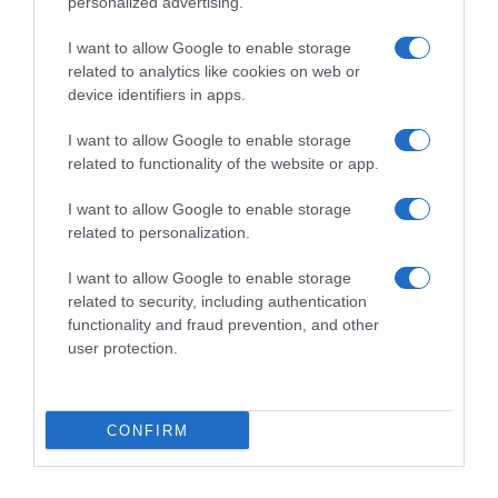
personalized advertising.
Vuelta ha cambiato il mio
della carriera? Quelli vissuti
approccio ai grandi giri”
con il pubblico vicino”
I want to allow Google to enable storage
28 Ottobre 2025, 15:49
20 Ottobre 2025, 8:28
related to analytics like cookies on web or
device identifiers in apps.
I want to allow Google to enable storage
related to functionality of the website or app.
Commenta
I want to allow Google to enable storage
related to personalization.
I want to allow Google to enable storage
© Copyright 2026, All Rights Reserved Designed by
related to security, including authentication
functionality and fraud prevention, and other
©SpazioCiclismo
Preferenze Privacy
user protection.
Contatti
Redazione
Privacy & Cookie Policy
Pubblicità
Lavora con noi
VeloPro
CONFIRM
Facebook
X
You
Apple
Spotify
Google
Telegram
RSS