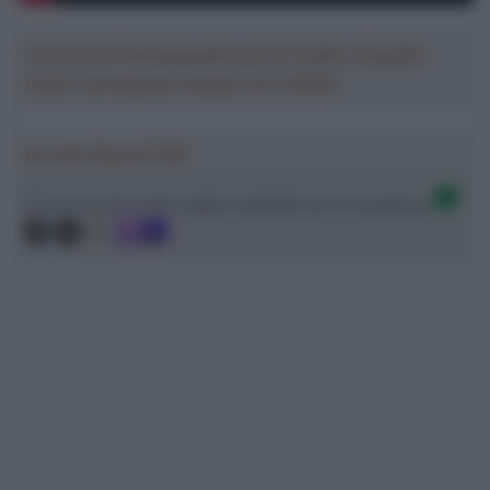
Crea la tua Fantasquadra per la Vuelta a España
2026: montepremi minimo di 5.000€!
Ascolta SpazioTalk!
Ci trovi anche sulle migliori piattaforme di streaming