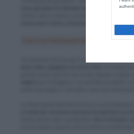
“È piuttosto emozionante – ha dichiarato Cavendish n
authenti
erano gli ultimi 15 chilometri della mia carriera
e qua
sentirlo. Ma ero davvero al limite, il caldo qui non è 
mancavano il ritmo e l’emozione della corsa
. Ma i mi
Crea la tua Fantasquadra per la Vuelta a Españ
“Ero piuttosto nervoso per le cadute, perché volevo da
Sono molto orgoglioso di averla vinta
. Ho sempre ama
grande evento sportivo del mondo. Bambini e adulti s
migliore
qui a Singapore, con una folla incredibile, una
anche mia moglie e i miei amici, sono così emozionato e
Le ultime parole dell’intervista sono una dichiarazion
un modo per incontrare persone ed esprimere se ste
aiutare questo sport a progredire.
Non mi fermerò, anc
l’ora di scoprire cosa mi riserva il futuro e di affronta