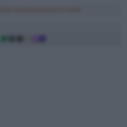
a 2026: montepremi minimo di 5.000€!
g