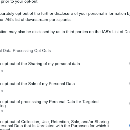
 prior to your opt-out.
le tue fonti preferite
rately opt-out of the further disclosure of your personal information by
he IAB’s list of downstream participants.
tion may also be disclosed by us to third parties on the IAB’s List of 
 that may further disclose it to other third parties.
 that this website/app uses one or more Google services and may gath
l Data Processing Opt Outs
including but not limited to your visit or usage behaviour. You may click 
 to Google and its third-party tags to use your data for below specifi
o opt-out of the Sharing of my personal data.
ogle consent section.
In
o opt-out of the Sale of my Personal Data.
In
to opt-out of processing my Personal Data for Targeted
ing.
lio non poteva fare. Alla sua ultima corsa, il
Singapore
In
nnico
ha infatti alzato per un’ultima volta le braccia al
lpecin-Deceuninck) e
Arnaud De Lie
(Lotto Dstny).
o opt-out of Collection, Use, Retention, Sale, and/or Sharing
ersonal Data that Is Unrelated with the Purposes for which it
dell’inizio della gara, il portacolori dell’
Astana
lected.