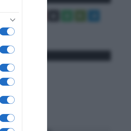
Facebook
X
You
Apple
Spotify
Google
Telegram
Tube
Play
RSS
#SpazioTalk