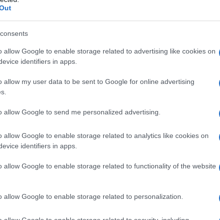
Out
sti ultimi chilometri come corridore e per questa vittoria
a durata quasi 20 anni e che lo ha visto diventare proprio
consents
r de France con 35 successi.
o allow Google to enable storage related to advertising like cookies on
evice identifiers in apps.
azioCiclismo
o allow my user data to be sent to Google for online advertising
s.
to allow Google to send me personalized advertising.
o allow Google to enable storage related to analytics like cookies on
evice identifiers in apps.
o allow Google to enable storage related to functionality of the website
o allow Google to enable storage related to personalization.
o allow Google to enable storage related to security, including