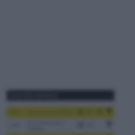
Corse della Settimana
1-9/8
Tour de France Femmes
China Xizang Trans-
2-6/8
Himalaya