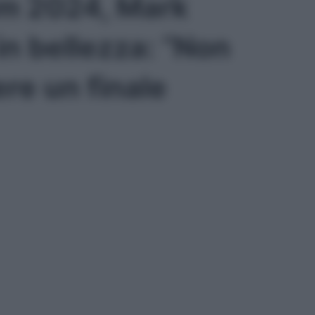
um 2024, Mark
n bellezza: “Non
re un finale