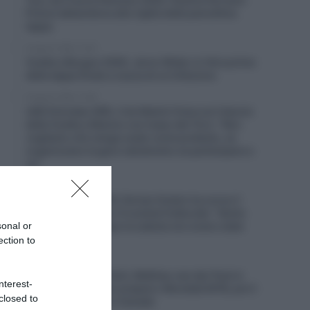
Prévot abbandona alla vigilia della penultima
tappa
8 Agosto 2026, 12:55
Vuelta a Burgos 2026, Jarno Widar si ritira prima
della tappa finale a causa di un’infezione
8 Agosto 2026, 12:38
UAE Emirates XRG, il ds Matxín frena sul rilancio
della Vuelta a Mexico con Isaac del Toro: “Non
vogliamo che venga usato come pretesto, se
organizzano la gara valuteremo se partecipare o
no”
8 Agosto 2026, 12:09
Netcompany INEOS, Dorian Godon ha corso il
Tour de France con 4 costole fratturate: “Sento
sonal or
ancora dolore. Dopo la caduta non erano state
rilevate”
ection to
8 Agosto 2026, 11:45
Alpecin-Premier Tech, Mathieu van der Poel si
nterest-
allena a Livigno per prepare i Mondiali MTB, poi il
closed to
ritorno su strada in Canada