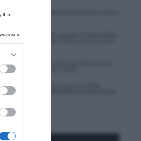
8 Agosto 2026, 10:00
Francia, brutta caduta per Romain Bardet sul Mont
 third
Ventoux
8 Agosto 2026, 9:40
Downstream
Visma | Lease a Bike, il pensiero di Adriano Malori
su Jonas Vingegaard: “Questo sarà il suo ultimo
anno in gruppo”
er and store
8 Agosto 2026, 9:20
to grant or
Soudal Quick-Step, intervento al ginocchio per
ed purposes
Junior Lecerf: out per la Vuelta
8 Agosto 2026, 9:00
CicloMercato, il giovanissimo Juan Diego
Quintero si unisce alla INEOS Grenadiers Racing
Academy
Pagina
Prossima
precedente
Pagina
Seguici qui