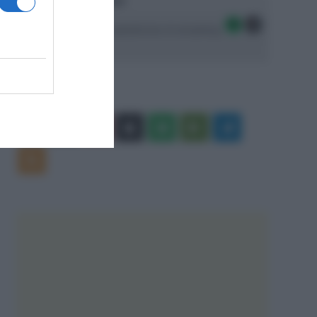
Ascolta SpazioTalk!
Seguici sulle migliori piattaforme di streaming:
Facebook
X
You
Apple
Spotify
Google
Telegram
Tube
Play
RSS