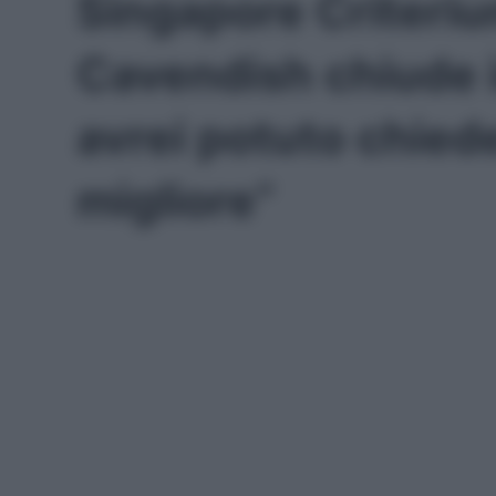
Singapore Criteri
Cavendish chiude i
avrei potuto chiede
migliore”