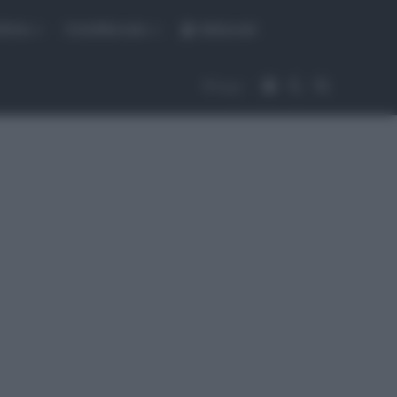
fiche
CicloMercato
Abbonati
Accedi
Cambia aspet
Cerca
Segui