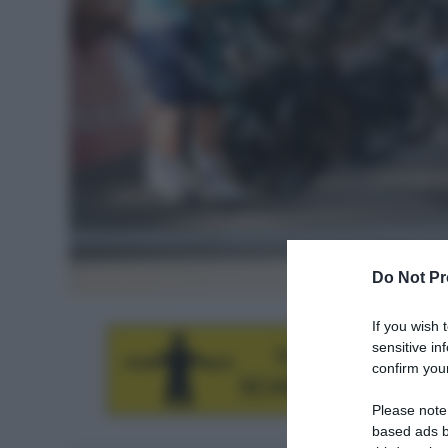
Do Not Pr
If you wish 
sensitive in
confirm your
Please note
based ads b