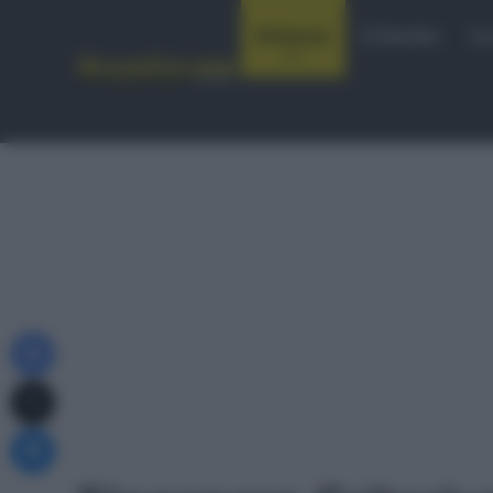
Notizie
Startlist
Co
Facebook
X
Messenger