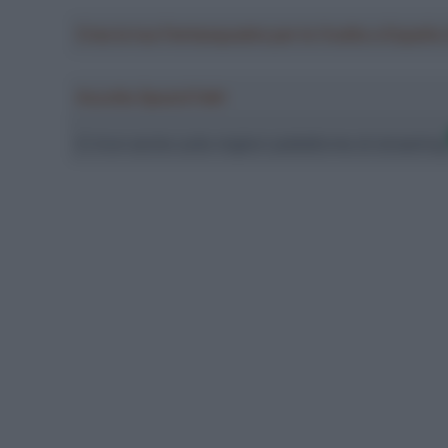
Crea la tua Fantasquadra per la Vuelta a Españ
Ascolta SpazioTalk!
Ci trovi anche sulle migliori piattaforme di streamin