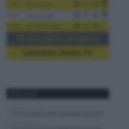
3-9/8
Giro di Polonia
4-8/8
Vuelta a Burgos
5-16/8
Giro del Portogallo
Gli orari giorno per giorno
Calendario Dirette TV
Ultimi articoli
8 Agosto 2026, 13:50
Tour de Langkawi 2026, annunciato il percorso
8 Agosto 2026, 13:14
Tour de France Femmes 2026, Pauline Ferrand-