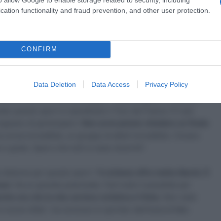
el dopo gara –
Negli ultimi 5 giri mi sono reso conto che
cation functionality and fraud prevention, and other user protection.
ndo ho passato la
flamme rouge
per l’ultima volta ho potuto
piacevole per me.
Non correvo dal Tour de France, quindi mi
ei compagni di squadra hanno fatto un ottimo lavoro”.
CONFIRM
a 2026: montepremi minimo di 5.000€!
Data Deletion
Data Access
Privacy Policy
vvero finire la mia ultima gara – ha proseguito il 39enne –
to questo sport e soprattutto il Tour de France. È il più
ognano di parteciparvi.
Non avrei potuto chiedere un finale
 corsa incredibile, un gruppo di atleti incredibile. C’erano
 grato. Spero che tutti si siano divertiti”.
e d’amore per questo sport: “
Il ciclismo offre molta libertà. È
ssi
. Ha un grande potenziale. Farò tutto il possibile per
he ora che la mia carriera ciclistica è finita
. Non vedo
re nuove sfide”, ha concluso lo sprinter dell’Isola di Man.