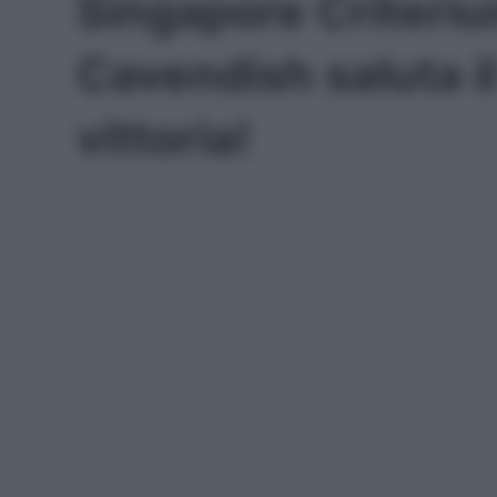
Singapore Criteri
Cavendish saluta i
vittoria!