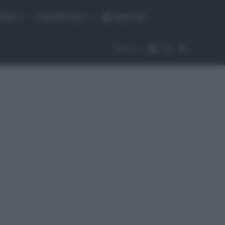
fiche
CicloMercato
Abbonati
Accedi
Cambia aspet
Cerca
Segui