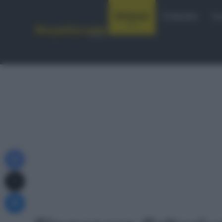
Notizie
Startlist
Co
Facebook
X
Messenger