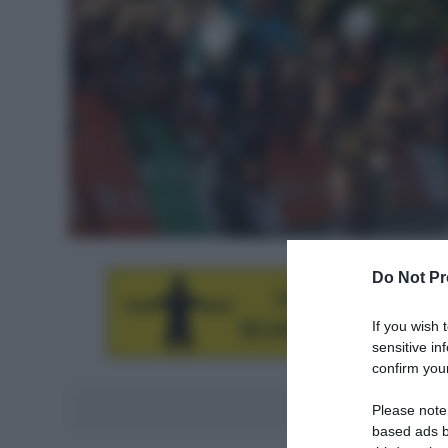
Do Not Pr
If you wish 
sensitive in
confirm your
Aggiungici al
Please note
based ads b