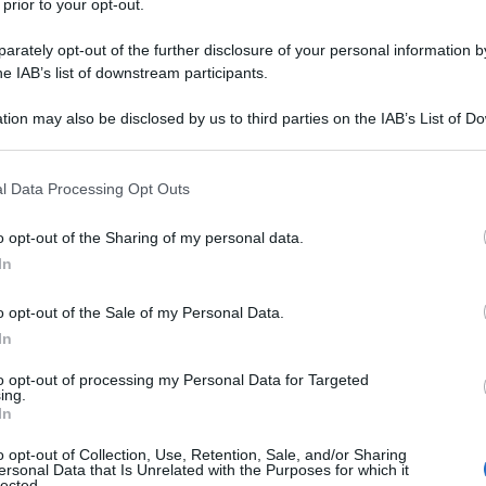
 prior to your opt-out.
rately opt-out of the further disclosure of your personal information by
he IAB’s list of downstream participants.
tion may also be disclosed by us to third parties on the IAB’s List of 
 that may further disclose it to other third parties.
 that this website/app uses one or more Google services and may gath
l Data Processing Opt Outs
including but not limited to your visit or usage behaviour. You may click 
 to Google and its third-party tags to use your data for below specifi
o opt-out of the Sharing of my personal data.
ogle consent section.
In
o opt-out of the Sale of my Personal Data.
Il corridore della Astana Qazaqstan si è imposto al termine
In
siatica, anticipando sul traguardo
Jasper Philipsen
(Alpecin
to opt-out of processing my Personal Data for Targeted
radizione questa gara-esibizione ha raccolto alcuni dei
ing.
In
ui un rientrante Vincenzo Nibali e proprio il grande
nnuncio di ieri
, ha ufficialmente appeso la bicicletta al
o opt-out of Collection, Use, Retention, Sale, and/or Sharing
ersonal Data that Is Unrelated with the Purposes for which it
stato celebrato dai suoi colleghi prima del via con una
lected.