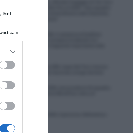
Soudal Quick-Step, ufficiale l’ingaggio di Tim Torn
Teutenberg, contratto fino al 2028: “Una squadra
con una tradizione straordinaria nelle Classiche,
 third
dove voglio migliorare”
6 Agosto 2026, 11:07
Downstream
Decathlon CMA CGM, il campione di biathlon
Émilien Jacquelin si prepara al debutto tra i
professionisti: “Un traguardo importante nella
er and store
mia carriera”
to grant or
6 Agosto 2026, 10:37
ed purposes
UAE Team Emirates XRG, Isaac Del Toro rinnova
fino al 2031, trovato l’accordo a lungo termine
6 Agosto 2026, 10:31
Bretagne Classic 2026, annunciate le 24 squadre
al via: presenti tutte le WorldTour oltre a 6
Professional
6 Agosto 2026, 9:55
Bretagne Classic 2026, il percorso (Altimetria e
Planimetria)