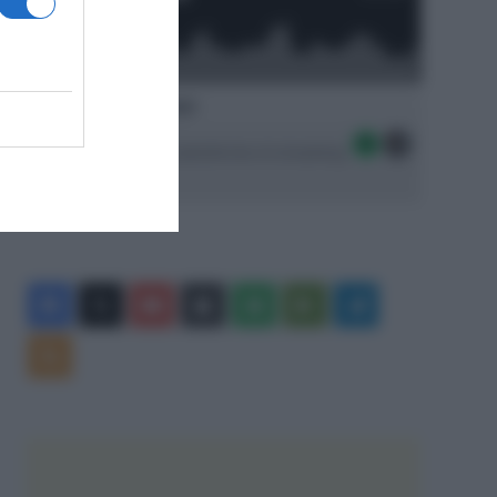
Ascolta SpazioTalk!
Seguici sulle migliori piattaforme di streaming:
Facebook
X
You
Apple
Spotify
Google
Telegram
Tube
Play
RSS