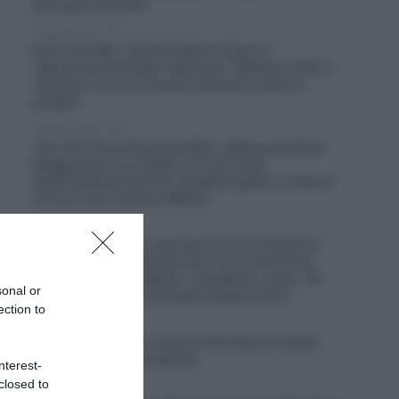
altre gare maschili”
6 Agosto 2026, 12:41
Picnic PostNL, il ds Rudi Kemna dopo la
separazione da Fabio Jakobsen: “Abbiamo fatto il
massimo, ma non riusciva neanche a stare in
gruppo”
6 Agosto 2026, 12:26
Tour de France Femmes 2026, caduta per Noemi
Rüegg dopo un contatto con una moto
dell’assistenza tecnica: cartellino giallo e multa di
214 euro per il pilota (VIDEO)
6 Agosto 2026, 12:13
UAE Emirates XRG, Isaac del Toro ha rifiutato di
correre il Giro d’Italia per fare il Tour de France
assieme a Tadej Pogačar. Il ds Matxín rivela: “Gli
sonal or
avevamo proposto di essere leader al Giro”
ection to
6 Agosto 2026, 11:47
Euskaltel-Euskadi, rinnovo biennale per Xabier
Berasategi e Gotzon Martín
nterest-
closed to
6 Agosto 2026, 11:23