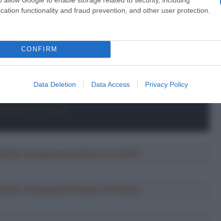
cation functionality and fraud prevention, and other user protection.
una vittoria: il britannico si aggiudica il
CONFIRM
 Criterium
#EurosportCICLISMO
com/3w2L0Xh2pr
Data Deletion
Data Access
Privacy Policy
ember 10, 2024
a 2026: montepremi minimo di 5.000€!
a 2026: montepremi minimo di 5.000€!