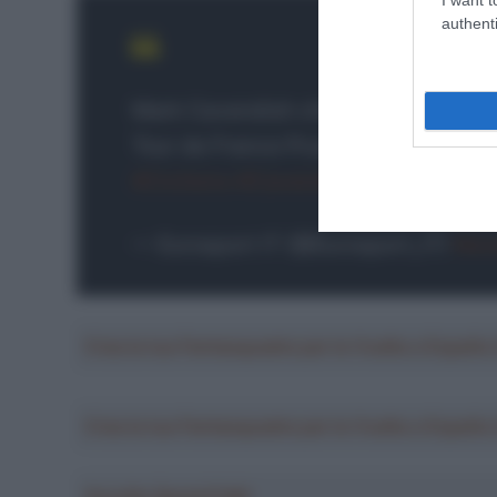
authenti
Mark Cavendish chiude la carriera con 
Tour de France Prudential Singapore
#Ciclismo
#Cavendish
pic.twitter.
— Eurosport IT (@Eurosport_IT)
Nov
Crea la tua Fantasquadra per la Vuelta a Españ
Crea la tua Fantasquadra per la Vuelta a Españ
Ascolta SpazioTalk!