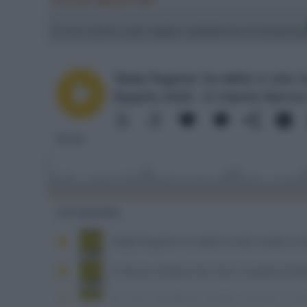
Ci trovi anche sulle migliori piattaforme di streamin