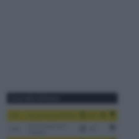
Corse della Settimana
1-9/8
Tour de France Femmes
China Xizang Trans-
2-6/8
Himalaya