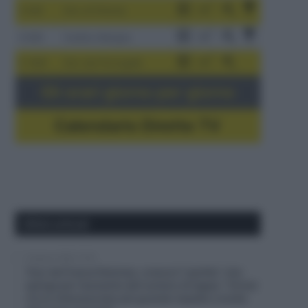
3-9/8
Giro di Polonia
4-8/8
Vuelta a Burgos
5-16/8
Giro del Portogallo
Gli orari giorno per giorno
Calendario Dirette TV
Ultimi articoli
6 Agosto 2026, 13:16
Tour de France Femmes, cresce il “partito” che
spinge per l’aumento del numero di tappe: “Ormai
c’è un interesse ben più grande rispetto a molte