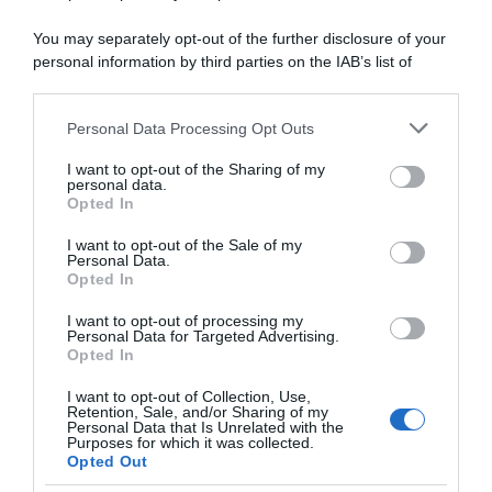
You may separately opt-out of the further disclosure of your
personal information by third parties on the IAB’s list of
downstream participants.
Personal Data Processing Opt Outs
This information may also be disclosed by us to third parties
on the IAB’s List of Downstream Participants that may further
I want to opt-out of the Sharing of my
disclose it to other third parties.
personal data.
Opted In
Please note that this website/app uses one or more Google
services and may gather and store information including but
I want to opt-out of the Sale of my
Personal Data.
not limited to your visit or usage behaviour. You may click to
Opted In
grant or deny consent to Google and its third-party tags to
Tour
use your data for below specified purposes in below Google
I want to opt-out of processing my
of
consent section.
Personal Data for Targeted Advertising.
Huangshan
Opted In
2025,
I want to opt-out of Collection, Use,
il
Retention, Sale, and/or Sharing of my
danese
Personal Data that Is Unrelated with the
Purposes for which it was collected.
Alexander
Opted Out
Salby
vince