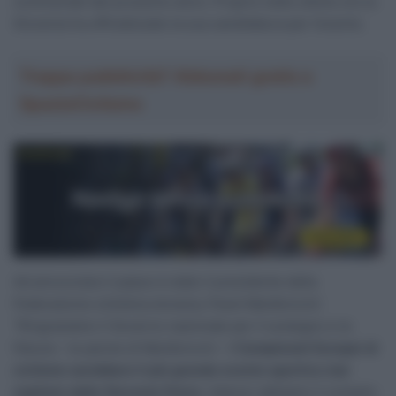
continentali del prossimo anno. Proprio nelle ultime ore la
Slovenia ha ufficializzato la sua candidatura per l’evento.
Troppa pubblicità? Abbonati gratis a
SpazioCiclismo
Ad annunciare il passo è stato il presidente della
Federazione ciclistica slovena, Pavel Marđonović:
“Ringraziamo il Governo nazionale per il sostegno e la
fiducia – le parole di Marđonović –
I Campionati Europei di
ciclismo sarebbero il più grande evento sportivo mai
ospitato dalla Slovenia finora
. Adesso abbiamo il compito