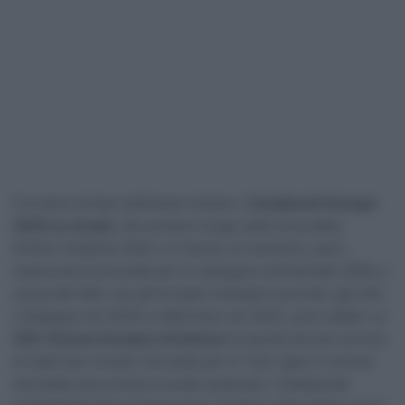
Fra meno di due settimane iniziano i
Campionati Europei
2025 su strada,
che avranno luogo nella zona della
Drôme-Ardéche 2025, in Francia. Al momento, però,
manca ancora la sede per la rassegna continentale 2026, a
causa del fatto che gli Europei multisport previsti, già visti
a Glasgow nel 2018 e a München nel 2022, sono saltati. La
UEC (Unione Europea Ciclistica)
ha quindi dovuto correre
ai ripari per trovare una sede per le “sue” gare e a breve
dovrebbe annunciare la sede scelta per i Campionati