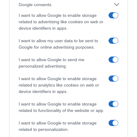
Google consents
la
Tour of Huangshan 2025, il danese Alexander
prima
Salby vince la prima tappa
I want to allow Google to enable storage
tappa
related to advertising like cookies on web or
Mondiali
device identifiers in apps.
Kigali
2025,
I want to allow my user data to be sent to
tutti
Google for online advertising purposes.
i
corridori
I want to allow Google to send me
in
personalized advertising.
gara
saranno
I want to allow Google to enable storage
dotati
Mondiali Kigali 2025, tutti i corridori in gara
related to analytics like cookies on web or
di
saranno dotati di un segnalatore GPS: "Un grande
device identifiers in apps.
un
passo avanti per la sicurezza"
segnalatore
I want to allow Google to enable storage
GPS:
related to functionality of the website or app.
"Un
Commenta
grande
I want to allow Google to enable storage
passo
related to personalization.
avanti