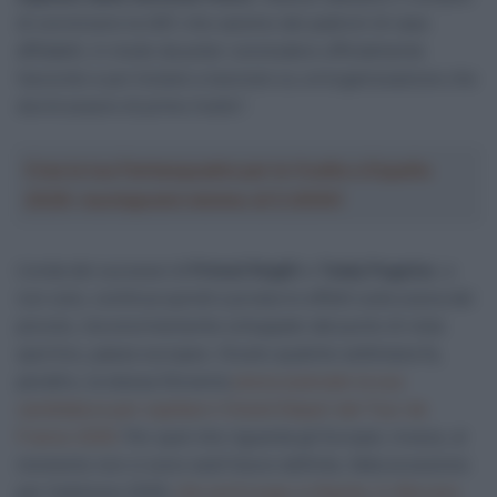
di convincere la UEC che saremo dei padroni di casa
affidabili, in modo da poter concludere ufficialmente
l’accordo e poi iniziare a lavorare su un’organizzazione che
dovrà essere di primo livello”.
Crea la tua Fantasquadra per la Vuelta a España
2026: montepremi minimo di 5.000€!
L’onda dei successi di
Primož Roglič
e
Tadej Pogačar
, e
non solo, continua quindi a produrre effetti sulla scena del
piccolo, ma enormemente sviluppato dal punto di vista
sportivo, paese europeo. Giusto qualche settimana fa,
peraltro, la stessa Slovenia
aveva avanzato la sua
candidatura per ospitare il Grand Départ del Tour de
France 2029.
Per quel che riguarda gli Europei, invece, al
momento non ci sono sedi future definite, fatta eccezione
per l’edizione 2029,
che avrà luogo a L’Aquila, in Abruzzo.