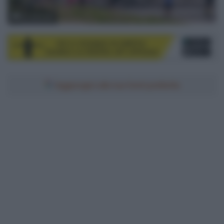
© LaPresse
Aggiungici alle tue fonti preferite