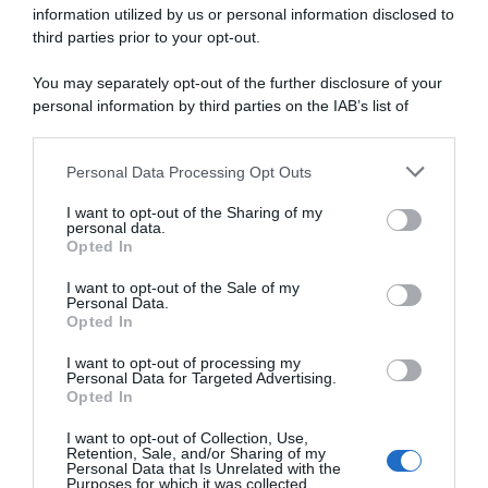
information utilized by us or personal information disclosed to
Polti VisitMalta, Santiago
Campionati Nazionali 2026, a
Basso firma come stagista
Malta arriva la doppietta del
third parties prior to your opt-out.
nella squadra di papà Ivan
Team Polti VisitMalta: Andrea
Mifsud in parata con Aidan
You may separately opt-out of the further disclosure of your
4 Agosto 2026, 16:22
Buttigieg
personal information by third parties on the IAB’s list of
12 Luglio 2026, 11:26
downstream participants.
Personal Data Processing Opt Outs
This information may also be disclosed by us to third parties
on the IAB’s List of Downstream Participants that may further
I want to opt-out of the Sharing of my
disclose it to other third parties.
personal data.
Opted In
Please note that this website/app uses one or more Google
services and may gather and store information including but
I want to opt-out of the Sale of my
Personal Data.
not limited to your visit or usage behaviour. You may click to
Opted In
grant or deny consent to Google and its third-party tags to
use your data for below specified purposes in below Google
I want to opt-out of processing my
Tour of Magnificent Qinghai
Team Polti VisitMalta, Pablo
consent section.
Personal Data for Targeted Advertising.
2026, successo di Gabriele
García annuncia il ritiro: “Il
Opted In
Bessega davanti a Marco
ciclismo è diventato troppo
Manenti
pericoloso. Non vale più la
I want to opt-out of Collection, Use,
pena”
Retention, Sale, and/or Sharing of my
12 Luglio 2026, 9:00
Personal Data that Is Unrelated with the
4 Luglio 2026, 13:51
Purposes for which it was collected.