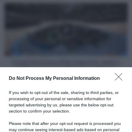
diversi
Europei
malconci
Pista
e
Konya
sta
2026:
male
programma,
anche
italiani
il
e
medico
TV/Streaming
di
oggi
Europei Pista Konya 2026: programma, italiani e
(Domenica
TV/Streaming di oggi (Domenica 1 Febbraio)
1
Do Not Process My Personal Information
Febbraio)
Articoli correlati
If you wish to opt-out of the sale, sharing to third parties, or
processing of your personal or sensitive information for
targeted advertising by us, please use the below opt-out
section to confirm your selection.
Please note that after your opt-out request is processed you
may continue seeing interest-based ads based on personal