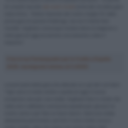
di Lonardi raccolte
dai nostri inviati
prima del via della gara
maiorchina – Stiamo facendo del nostro meglio fin dalla
prima gara di questa Challenge, ma non è facile fare
risultati. Vogliamo comunque iniziare bene la stagione e
nella gara di oggi proveremo sicuramente a dare il
massimo”.
Crea la tua Fantasquadra per la Vuelta a España
2026: montepremi minimo di 5.000€!
Lonardi parla della gara che attende lui e gli altri corridori:
“Ogni anno è molto simile e quella di oggi è l’unica
occasione vera per una volata. Vogliamo fare in modo che
vada così e abbiamo una buona squadra per giocarci le
nostre carte e per fare un buon lavoro. Sarà una volata
abbastanza particolare, perché ci sono molte curve e
molte insidie, dato che siamo nel centro della città”.