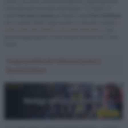
proprio nel centro di Palma de Mallorca, capoluogo della
Comunità autonoma delle Isole Baleari. Fra questi c’è
anche
Giovanni Lonardi,
portacolori della
Polti VisitMalta
,
che in questo 2026 ha già raccolto un discreto risultato,
il
quinto posto alla Clàssica Comunitat Valenciana
, e che
spera di aggiungerne un altro proprio alla fine del Trofeo
Palma.
Troppa pubblicità? Abbonati gratis a
SpazioCiclismo
“Io mi sento bene e anche la squadra sta bene – le parole