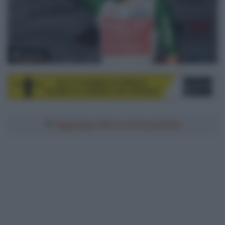
© Sirotti
Aggiungici alle tue fonti preferite