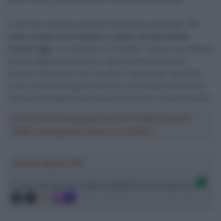
Il corridore italiano analizza la situazione probabile: “
Di
solito c’è più vento rispetto a quello che dovremmo
trovare oggi
– il commento di Lonardi – Penso che sarà più
di tutto importante trovare il giusto posizionamento
durante l’ultimo giro del circuito e, soprattutto, all’ultima
curva, quando bisogna percorrere una specie di rotonda.
Insomma, bisogna stare davanti e poi fare una bella volata”.
Crea la tua Fantasquadra per la Vuelta a España
2026: montepremi minimo di 5.000€!
Ascolta SpazioTalk!
Ci trovi anche sulle migliori piattaforme di streaming