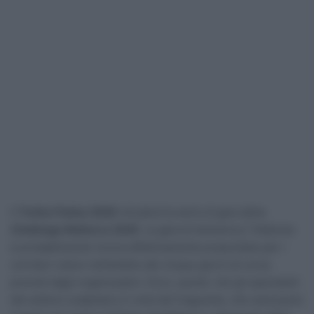
Il
Trofeo Palma 2026
chiuderà la serie di gara della
Challenge Mallorca 2026
. La gara di domenica 1 febbraio
è probabilmente l’unica effettivamente proponibile per i
corridori veloci nell’ambito dei cinque giorni di corsa
previsti dagli organizzatori. Ecco, quindi, che gli specialisti
del settore scalpitano in vista del traguardo, che sarà posto