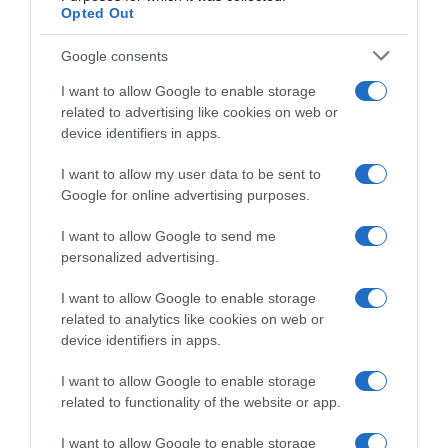
Opted Out
Google consents
I want to allow Google to enable storage
related to advertising like cookies on web or
device identifiers in apps.
I want to allow my user data to be sent to
Google for online advertising purposes.
Campionati Nazionali 2026,
Campionati Italiani 2026, la
Andrea Mifsud domina la
Polti non si nasconde:
I want to allow Google to send me
prova a cronometro a Malta –
“Dovremo prenderci alcune
personalized advertising.
Doppietta Polti con il 2°
responsabilità e lanciare
posto di Aidan Buttigieg
Giovanni Lonardi al meglio”
I want to allow Google to enable storage
28 Giugno 2026, 9:54
24 Giugno 2026, 15:38
related to analytics like cookies on web or
device identifiers in apps.
I want to allow Google to enable storage
related to functionality of the website or app.
Commenta
I want to allow Google to enable storage