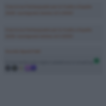
Crea la tua Fantasquadra per la Vuelta a España
2026: montepremi minimo di 5.000€!
Crea la tua Fantasquadra per la Vuelta a España
2026: montepremi minimo di 5.000€!
Ascolta SpazioTalk!
Ci trovi anche sulle migliori piattaforme di streaming