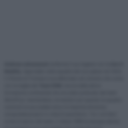
Andreas Leknessund
conferma il suo legame con la
Uno-X
Mobility
. Approdato nella squadra del suo paese nel 2024,
il 27enne di Tromsø si era affermato nel ciclismo che conta
con la maglia del
Team DSM
, ma era dalla allora
formazione continental che era stato prelevato dal team
WorldTour neerlandese, tornandovi poi quando la squadra
cominciò la sua scalata verso la massima divisione,
conquistata proprio in vista di quest’anno. Tra i corridori
ormai di spicco del team, il classe 1999 ha dunque deciso