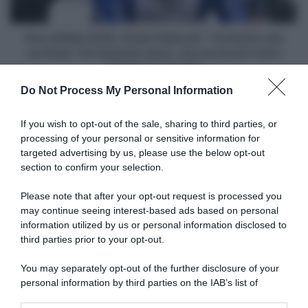
-
sia
Ora
finita.
mi
Ho
Giro d'Italia 2026, Giulio Pellizzari: "Contento che
piacerebbe
imparato
sia finita. Ho imparato tanto, ma ora brucio tutti i
andare
tanto,
numeri e le maglie"
al
ma
Do Not Process My Personal Information
Tour"
ora
Articoli correlati
brucio
tutti
If you wish to opt-out of the sale, sharing to third parties, or
i
processing of your personal or sensitive information for
numeri
targeted advertising by us, please use the below opt-out
e
section to confirm your selection.
le
maglie"
Please note that after your opt-out request is processed you
may continue seeing interest-based ads based on personal
information utilized by us or personal information disclosed to
Lotto-Intermarché, tre
Euskaltel-Euskadi, rinnovo
corridori promossi dalla
biennale per Xabier
third parties prior to your opt-out.
squadra di sviluppo per il
Berasategi e Gotzon Martín
2027: Kamiel Eeman, Victor
You may separately opt-out of the further disclosure of your
6 Agosto 2026, 11:47
Vaneeckhoutte e Milan Donie
personal information by third parties on the IAB’s list of
7 Agosto 2026, 13:31
downstream participants.