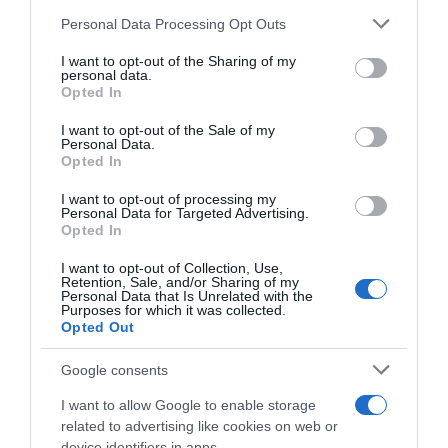
Personal Data Processing Opt Outs
This information may also be disclosed by us to third parties
on the IAB’s List of Downstream Participants that may further
I want to opt-out of the Sharing of my
disclose it to other third parties.
personal data.
Opted In
Please note that this website/app uses one or more Google
services and may gather and store information including but
I want to opt-out of the Sale of my
Personal Data.
not limited to your visit or usage behaviour. You may click to
Opted In
grant or deny consent to Google and its third-party tags to
use your data for below specified purposes in below Google
I want to opt-out of processing my
Soudal Quick-Step, ufficiale
UAE Team Emirates XRG,
consent section.
Personal Data for Targeted Advertising.
l’ingaggio di Tim Torn
trovato l’accordo: Isaac Del
Opted In
Teutenberg, contratto fino al
Toro prolunga il contratto
2028: “Una squadra con una
fino al 2031
I want to opt-out of Collection, Use,
tradizione straordinaria nelle
Retention, Sale, and/or Sharing of my
6 Agosto 2026, 10:37
Classiche, dove voglio
Personal Data that Is Unrelated with the
Purposes for which it was collected.
migliorare”
Opted Out
6 Agosto 2026, 11:23
Google consents
I want to allow Google to enable storage
related to advertising like cookies on web or
device identifiers in apps.