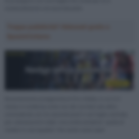
di proseguire con una maglia che ormai per lui è
sostanzialmente una seconda pelle.
Troppa pubblicità? Abbonati gratis a
SpazioCiclismo
Recentemente protagonista al Giro d’Italia, in cui si è
messo in evidenza come uno dei corridori più attivi,
concludendo con tre secondi posti in sei fughe centrate,
per Leknessund è stata “una scelta semplice” quella di
restare in una squadra “che sente come casa”.