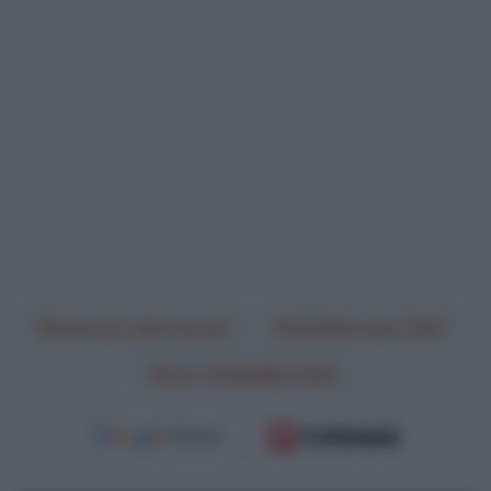
Andreas Leknessund
CicloMercato 2027
Uno-X Mobility 2026