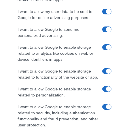
I want to allow my user data to be sent to
Google for online advertising purposes.
EF Education-EasyPost, il
EF Education-EasyPost, l’ex
colombiano Juan Felipe
fondista Gavin Sherry entra
I want to allow Google to send me
Rodriguez promosso in
nel vivaio dopo pochi mesi
personalized advertising.
prima squadra: il 22enne
come ciclista e nel 2027 farà
potrebbe già correre la
il salto tra i pro’
I want to allow Google to enable storage
Vuelta a España
5 Agosto 2026, 13:30
related to analytics like cookies on web or
5 Agosto 2026, 14:45
device identifiers in apps.
I want to allow Google to enable storage
related to functionality of the website or app.
Commenta
I want to allow Google to enable storage
related to personalization.
I want to allow Google to enable storage
© Copyright 2026, All Rights Reserved Designed by
related to security, including authentication
functionality and fraud prevention, and other
©SpazioCiclismo
Preferenze Privacy
user protection.