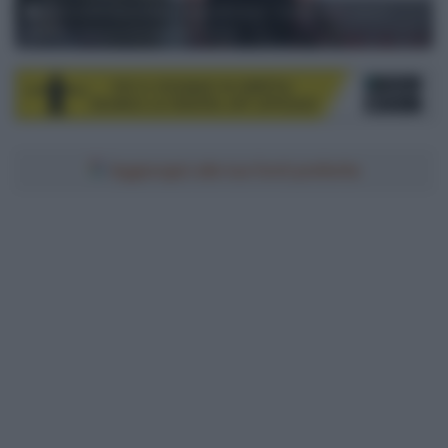
16-05-2026 Giro D'italia; Tappa 08 Chieti - Fermo; 2026, Uno X -
Mobility; Leknessund, Andreas; Fermo;
Aggiungici alle tue fonti preferite