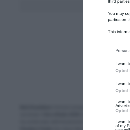
third parties
Aggiungici al
You may sepa
parties on t
This informa
Participants
Please note
Persona
information 
deny consent
I want t
in below Go
Opted 
I want t
Opted 
I want 
Advertis
Bob Donaldson
rinnova il proprio contratto con il
Tea
Opted 
correndo il
Giro d’Italia 2026
con il team australiano,
ha confermato definitivamente il proprio potenziale n
I want t
of my P
Flanders Fields
(l’ex Gand-Wevelgem), oltre che una t
was col