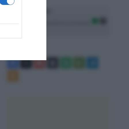
Ascolta SpazioTalk!
Seguici sulle migliori piattaforme di streaming:
Facebook
X
You
Apple
Spotify
Google
Telegram
Tube
Play
RSS