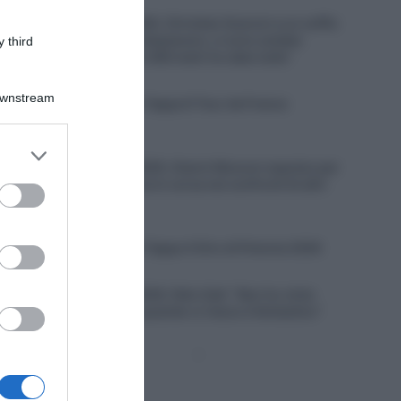
6 Agosto 2026, 20:02
Giro di Polonia 2026, Christian Scaroni a un soffio
dalla vittoria: “C’è dispiacere, ci sono andato
 third
vicino; negli ultimi 300 metri ho dato tutto”
6 Agosto 2026, 19:57
Downstream
VIDEO: Highlights Tappa 6 Tour de France
Femmes 2026
er and store
6 Agosto 2026, 19:53
to grant or
Vuelta a Burgos 2026, Gianni Moscon espulso per
condotta impropria in corsa nei confronti di altri
ed purposes
corridori
6 Agosto 2026, 19:40
VIDEO: Highlights Tappa 4 Giro di Polonia 2026
6 Agosto 2026, 19:35
Vuelta a Burgos 2026, Felix Gall: “Non ho vinto
molto in carriera, quando ci riesco è fantastico”
Pagina
Prossima
precedente
Pagina