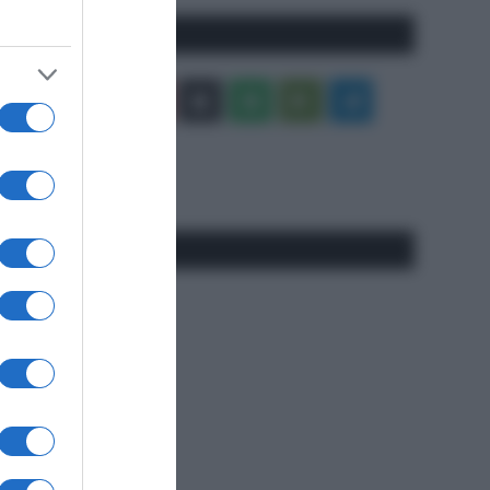
Seguici qui
Facebook
X
You
Apple
Spotify
Google
Telegram
Tube
Play
RSS
#SpazioTalk