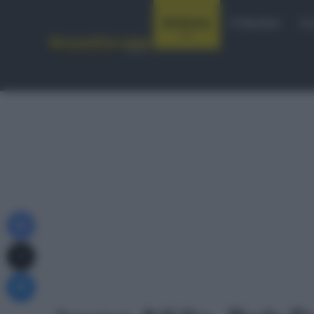
Notizie
Startlist
Co
Facebook
X
Messenger