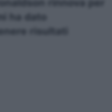
onaldson rinnova per
mi ha dato
enere risultati