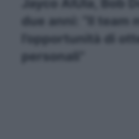
Jayco AlUla, Bob D
due anni: “Il team 
l’opportunità di ott
personali”