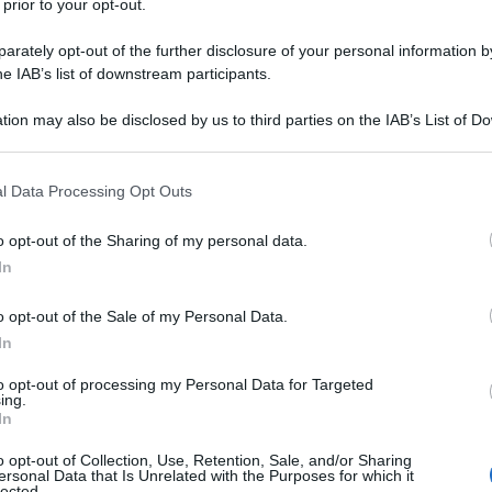
 prior to your opt-out.
le tue fonti preferite
rately opt-out of the further disclosure of your personal information by
he IAB’s list of downstream participants.
tion may also be disclosed by us to third parties on the IAB’s List of 
 that may further disclose it to other third parties.
 that this website/app uses one or more Google services and may gath
l Data Processing Opt Outs
including but not limited to your visit or usage behaviour. You may click 
 to Google and its third-party tags to use your data for below specifi
o opt-out of the Sharing of my personal data.
ogle consent section.
In
o opt-out of the Sale of my Personal Data.
In
to opt-out of processing my Personal Data for Targeted
ing.
m Jayco AlUla
fino al 2028. Il 24enne britannico sta
In
 in cui è passato professionista nel 2025. In questa stagione
elle classiche, ottenendo un ottimo quinto posto alla
In
o opt-out of Collection, Use, Retention, Sale, and/or Sharing
ersonal Data that Is Unrelated with the Purposes for which it
op10 nella prima corsa dell’anno alla Clàssica Comunitat
lected.