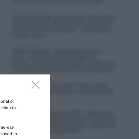
pensa sia l’unico che possa battere Pogačar”
7 Agosto 2026, 10:20
UAE Emirates XRG, ancora guai per João Almeida,
caduto in Polonia: “Niente di rotto, ma ho male a
un ginocchio ed a una caviglia” – Il portoghese
costretto al ritiro
7 Agosto 2026, 9:47
UAE Emirates XRG, Tadej Pogačar guarda al
futuro: “Nel 2027 punto alla Roubaix e al
Mondiale, nel 2028 all’oro olimpico, anche se non
è una cosa che interessa molto alla mia squadra”
7 Agosto 2026, 9:02
Tour de France Femmes 2026, è il giorno della
scalata al mitico Mont Ventoux: sarà decisiva per
il successo finale?
sonal or
7 Agosto 2026, 8:00
ection to
Un anno fa… Tour de France 2025, Tadej Pogačar
e la UAE hanno volutamente “frenato” nelle ultime
tappe? “Lungo le strade iniziavano a sentirsi versi
nterest-
di disapprovazione del pubblico”
closed to