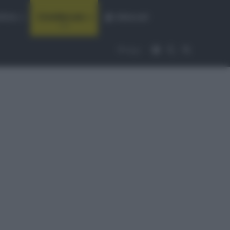
fiche
CicloMercato
Abbonati
Accedi
Cambia aspet
Cerca
Segui