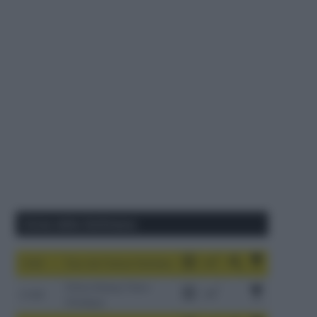
Corse della Settimana
1-9/8
Tour de France Femmes
China Xizang Trans-
2-6/8
Himalaya