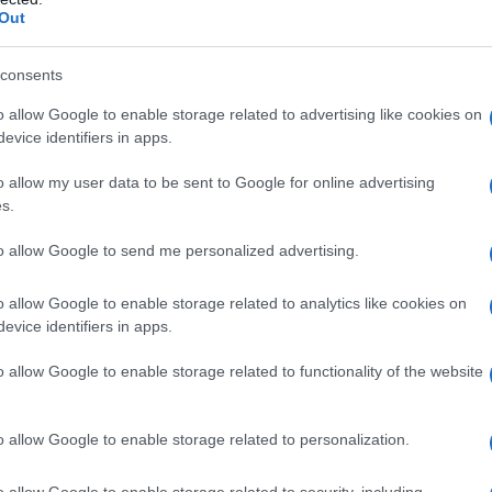
Out
escita di questo corridore e ha voluto subito proporre il
consents
azioCiclismo
o allow Google to enable storage related to advertising like cookies on
evice identifiers in apps.
o allow my user data to be sent to Google for online advertising
s.
to allow Google to send me personalized advertising.
o allow Google to enable storage related to analytics like cookies on
evice identifiers in apps.
o allow Google to enable storage related to functionality of the website
o allow Google to enable storage related to personalization.
 il commento di Donaldson – Mi hanno reso molto felice, mi
o allow Google to enable storage related to security, including