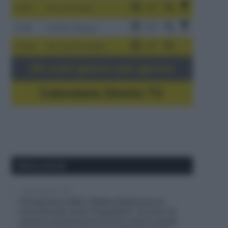
3-9/8
Giro di Polonia
4-8/8
Vuelta a Burgos
5-16/8
Giro del Portogallo
Gli orari giorno per giorno
Calendario Dirette TV
Ultimi articoli
7 Agosto 2026, 10:38
Visma|Lease a Bike, Mattias Skjelmose sul
connazionale Jonas Vingegaard: “Su di lui c’è
sempre una pressione enorme, tutto il mondo