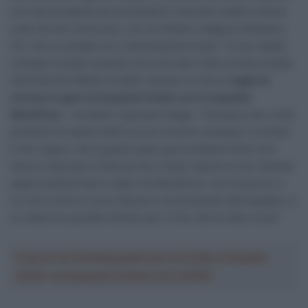
uno dei prospetti più promettenti, facendo vedere ottime
cose sia nel ciclocross, con la Charles Liégeois Roastery
CX, che su strada con il development team: “Il mio rapido
sviluppo iniziato quando sono arrivato nella struttura della
Intermarché-Wanty ha fatto nascere in me la
voglia di
correre in gare di massimo livello con la squadra
WorldTour
– ha detto il giovane belga – Pensavo che i miei
problemi di salute dello scorso inverno avessero rovinato
il mio sogno, ma a quanto pare quei problemi fisici non
hanno intaccato la fiducia che il team ripone in me. Questa
opportunità di fare il salto nel WorldTour ne è la prova. è
un vero onore e sono davvero riconoscente alla squadra. è
un ulteriore grande stimolo per il mio ritorno alle corse”.
Crea la tua Fantasquadra per la Vuelta a España
2026: montepremi minimo di 5.000€!