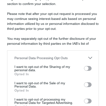
con
section to confirm your selection.
serenità
e
Please note that after your opt-out request is processed you
stabilità"
may continue seeing interest-based ads based on personal
information utilized by us or personal information disclosed to
Intermarché-Wanty, Biniam
Intermarché-Wanty, già finita
Girmay incoronato Ciclista
per infortunio la stagione
third parties prior to your opt-out.
Africano del 2024
ciclocross di Gerben
Kuypers: “Mi concentrerò
You may separately opt-out of the further disclosure of your
30 Dicembre 2024, 17:39
sulla stagione su strada”
personal information by third parties on the IAB’s list of
17 Dicembre 2024, 9:32
downstream participants.
Personal Data Processing Opt Outs
This information may also be disclosed by us to third parties
on the IAB’s List of Downstream Participants that may further
I want to opt-out of the Sharing of my
disclose it to other third parties.
personal data.
Opted In
Please note that this website/app uses one or more Google
services and may gather and store information including but
I want to opt-out of the Sale of my
Personal Data.
not limited to your visit or usage behaviour. You may click to
Opted In
grant or deny consent to Google and its third-party tags to
use your data for below specified purposes in below Google
I want to opt-out of processing my
Bilancio Squadre 2024:
Intermarché-Wanty, nel 2025
consent section.
Personal Data for Targeted Advertising.
Intermarché – Wanty
di Biniam Girmay le Classiche