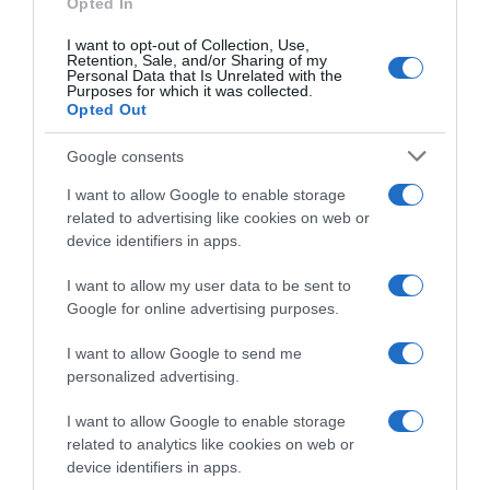
Opted In
del Nord e il Tour: “Su di me
5 Dicembre 2024, 19:00
ora c’è una pressione
I want to opt-out of Collection, Use,
diversa”
Retention, Sale, and/or Sharing of my
Personal Data that Is Unrelated with the
27 Novembre 2024, 15:52
Purposes for which it was collected.
Opted Out
Google consents
I want to allow Google to enable storage
related to advertising like cookies on web or
device identifiers in apps.
I want to allow my user data to be sent to
Google for online advertising purposes.
Intermarché – Wanty, la
Intermarché – Wanty,
situazione finanziaria
Francesco Busatto dopo un
I want to allow Google to send me
preoccupa la dirigenza:
2024 tra alti e bassi: “La
personalized advertising.
“Abbiamo bisogno di nuovi
varicella ha condizionato la
sponsor, altrimenti
mia stagione, nel 2025 voglio
I want to allow Google to enable storage
rischiamo la bancarotta”
correre il Giro”
related to analytics like cookies on web or
10 Novembre 2024, 11:20
10 Novembre 2024, 9:46
device identifiers in apps.