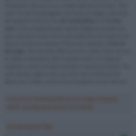
metteranno alla prova su un’ampia gamma di terreni: “Non
vedo l’ora poi di gareggiare nel mese di maggio, partendo
dal weekend bretone con
GP du Morbihan
e la
Tro Bro
Léon
. Il mio programma per questa stagione include una
gran varietà di corse che mi permetteranno di scoprire me
stesso su percorsi diversi. Penso per esempio al
Giro di
Norvegia
, che avrà due difficili arrivi in salita. Sono curioso
di vedere cosa posso fare a questo livello, ho voglia di
imparare e sento di essere aiutato in questo processo. Per
tutte queste ragioni sono convinto che la Intermarché-
Wanty sia il miglior posto dove proseguire la mia carriera”.
Crea la tua Fantasquadra per la Vuelta a España
2026: montepremi minimo di 5.000€!
Ascolta SpazioTalk!