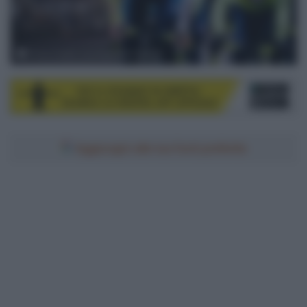
Photo Credit: Cyclingmedia Agency
Aggiungici alle tue fonti preferite