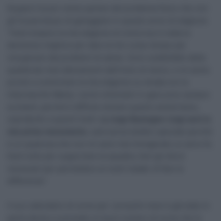
Kuypers ha poi voluto parlare del problema fisico che non
gli ha permesso di gareggiare in questo avvio di stagione:
“Interrompere la mia stagione di ciclocross è stata la
decisione migliore per dare al mio corpo tempo per
recuperare dai problemi di salute. Sono soddisfatto della
qualità dei miei allenamenti dall’inizio di marzo, e mi sento
pronto a cominciare la mia stagione su strada con la
Intermarché-Wanty. I primi chilometri in gara sono sempre
eccitanti, perché è difficile stimare quanto andrai bene,
soprattutto a questi livelli.
La Liegi-Bastogne-Liegi sarà la
mia prima monumento
, sarà senza dubbio speciale perché
è un qualcosa che non mi sarei mai immaginato un anno fa.
Darò tutto per supportare la squadra, farò gli sforzi
necessari per permettere ai nostri leader di fare la
differenza”.
Il suo calendario di corse per i prossimi mesi è già stato in
parte deciso e prevede un buon numero di corse che lo