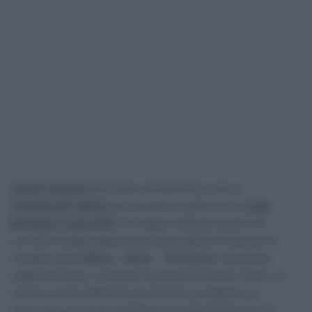
Gerben Kuypers
fa il salto nel WorldTour con la
Intermarché-Wanty
ed esordisce subito con la
Liegi-
Bastogne-Liegi 2024
. Un doppio debutto quello del
corridore belga, appena promosso dalla formazione di
sviluppo della
Wanty – ReUz – Technord
e all’esordio
stagionale dopo i problemi di salute di questo inverno. Il
24enne aveva infatti dovuto fermare la stagione di
ciclocross per via di una fatica anomala dovuta ad una