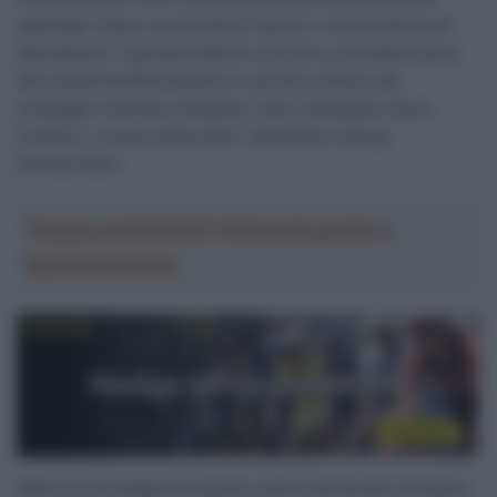
patologia. Dopo un periodo di riposo e una primavera di
allenamenti, il giovane talento è pronto a prendere parte
alla sua prima Monumento in carriera a fianco dei
compagni Francesco Busatto, Lilian Calmejane, Kevin
Colleoni, Lorenzo Rota, Rein Taaramäe e Georg
Zimmermann.
Troppa pubblicità? Abbonati gratis a
SpazioCiclismo
Nella scorsa stagione Kuypers aveva dimostrato di essere