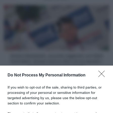
di
tappa
Astana
in
Qazaqstan,
una
accordo
corsa
raggiunto
importante
con
o
Mark
in
Cavendish:
una
domani
classica
sarà
dura"
in
Astana Qazaqstan, accordo raggiunto con Mark
ritiro
Cavendish: domani sarà in ritiro con la squadra -
con
Con lui arriva anche Cees Bol
la
Do Not Process My Personal Information
squadra
Articoli correlati
-
Con
If you wish to opt-out of the sale, sharing to third parties, or
lui
processing of your personal or sensitive information for
arriva
targeted advertising by us, please use the below opt-out
anche
section to confirm your selection.
Cees