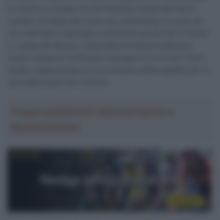
in mostra su strada, ma nel frattempo ha portato buoni
risultati nel fango del ciclocross, dominando le corse del
suo calendario nazionale e centrando alcune top 10 anche
in Coppa del Mondo. L’idea della formazione iberica è
proprio quella di continuare a puntare su di lui per il fuori
strada, supportandolo con la struttura della squadra per la
specialità regina del ciclismo.
Troppa pubblicità? Abbonati gratis a
SpazioCiclismo