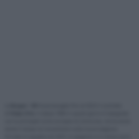
La
Burgos – BH
ha prolungato fino al 2023 il contratto
di
Felipe Orts
. Il classe 1995 in questi giorni è impegnato
con le principali corse europee di ciclocross, ma ha avuto
anche il tempo di concentrarsi sulla nuova stagione.
Arrivato in squadra nel 2021, lo spagnolo si è messo poco