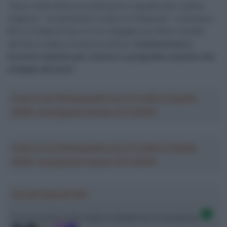
“Sono molto felice di continuare in squadra per un’altra
stagione – ha dichiarato il nativo di Villajoysa – La Burgos –
BH si è fidata di me e io l’ho ripagata con ottimi risultati:
alla fine è stata un’unione proficua.
Continueremo a
lavorare assieme per crescere e progredire assieme allo
sviluppo del team
“.
Crea la tua Fantasquadra per la Vuelta a España
2026: montepremi minimo di 5.000€!
Crea la tua Fantasquadra per la Vuelta a España
2026: montepremi minimo di 5.000€!
Ascolta SpazioTalk!
Ci trovi anche sulle migliori piattaforme di streaming