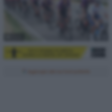
© Sirotti
Aggiungici alle tue fonti preferite