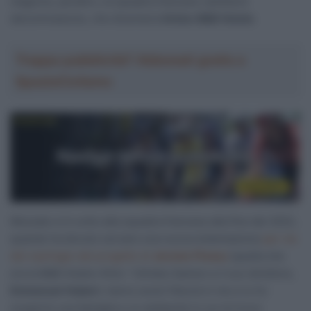
stagione, peraltro, la squadra francese cambierà
denominazione, che diventerà
Arkéa-B&B Hotels
.
Troppa pubblicità? Abbonati gratis a
SpazioCiclismo
Mozzato si è unito alla squadra francese alla fine del 2022,
quando ha dovuto cercare una nuova sistemazione
per via
del naufragio del progetto di
Jerome Pineau
(quella che
era la B&B Hotels-Ktm): “L’Arkéa-Samsic e il suo direttore,
Emmanuel Hubert
, hanno avuto fiducia in me e io ho
scoperto una famiglia e un ambiente in cui mi trovo