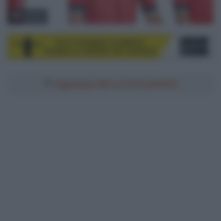
© Sirotti
Aggiungici alle tue fonti preferite