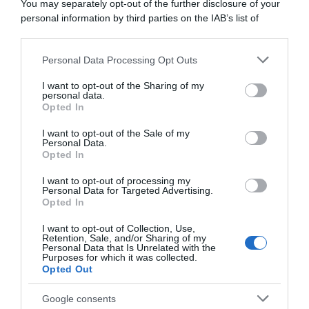
You may separately opt-out of the further disclosure of your
16 Gennaio 2025, 9:36
personal information by third parties on the IAB’s list of
downstream participants.
Personal Data Processing Opt Outs
This information may also be disclosed by us to third parties
on the IAB’s List of Downstream Participants that may further
I want to opt-out of the Sharing of my
disclose it to other third parties.
personal data.
Opted In
Please note that this website/app uses one or more Google
services and may gather and store information including but
I want to opt-out of the Sale of my
Personal Data.
not limited to your visit or usage behaviour. You may click to
Opted In
grant or deny consent to Google and its third-party tags to
use your data for below specified purposes in below Google
I want to opt-out of processing my
Arkéa-B&B Hotels,
Arkéa-B&B Hotels, frattura
consent section.
Personal Data for Targeted Advertising.
annunciato l’arrivo di Victor
della clavicola per Élie
Opted In
Guernalec: “È un sogno
Gesbert dopo una caduta in
firmare con una squadra
allenamento
I want to opt-out of Collection, Use,
della mia regione e poter
Retention, Sale, and/or Sharing of my
19 Novembre 2024, 10:26
correre con mio fratello
Personal Data that Is Unrelated with the
Purposes for which it was collected.
Thibault”
Opted Out
27 Novembre 2024, 13:09
Google consents