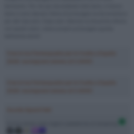
benissimo. Per me qui sta andando tutto bene, si lavora
bene e sono davvero felice di prolungare la mia avventura
per altri due anni. Dopo aver ottenuto la mia prima vittoria
con questi colori, volevo proprio prolungare questa
bellissima storia”.
Crea la tua Fantasquadra per la Vuelta a España
2026: montepremi minimo di 5.000€!
Crea la tua Fantasquadra per la Vuelta a España
2026: montepremi minimo di 5.000€!
Ascolta SpazioTalk!
Ci trovi anche sulle migliori piattaforme di streaming