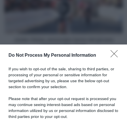
gara
l'arrivo
al
del
Renewi
giovane
Tour
britannico
Ben
Tulett
Jumbo-Visma, annunciato l'arrivo del giovane
britannico Ben Tulett
Do Not Process My Personal Information
Articoli correlati
If you wish to opt-out of the sale, sharing to third parties, or
processing of your personal or sensitive information for
targeted advertising by us, please use the below opt-out
section to confirm your selection.
Please note that after your opt-out request is processed you
may continue seeing interest-based ads based on personal
information utilized by us or personal information disclosed to
Arkea-B&B Hotels, il pavé del
Bilancio Squadre 2024:
Belgio sarà il primo obiettivo
Arkéa – B&B Hotels
third parties prior to your opt-out.
nel 2025 di Luca Mozzato
27 Novembre 2024, 20:00