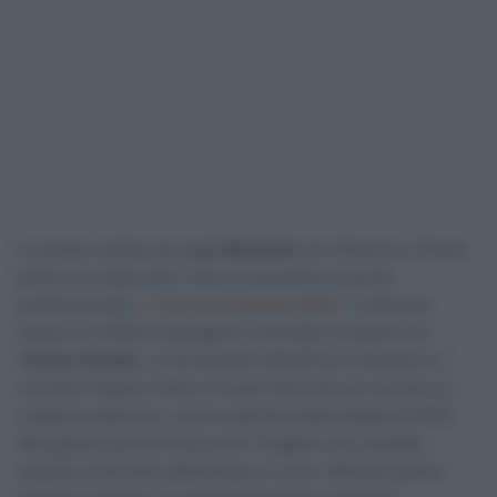
Le buone notizie per
Luca Mozzato
non finiscono. Giusto
poche ore dopo aver vinto la sua prima corsa da
professionista,
al
Tour du Limousin 2023
, il velocista
veneto ha infatti prolungato il contratto in essere con
l’
Arkéa-Samsic.
La formazione WorldTour francese e il
corridore italiano hanno trovato l’accordo per portare la
scadenza della loro unione alla fine della stagione 2025,
allungando quindi di due anni il legame che sarebbe
scaduto al termine dell’annata in corso. Nella prossima