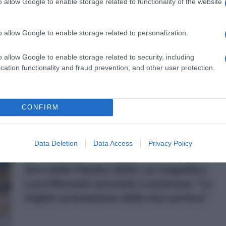
o allow Google to enable storage related to functionality of the website
2 Aprile 2024, 11:10
o allow Google to enable storage related to personalization.
La settimana degli italiani: Mozzato e
Bettiol si confermano protagonisti al
o allow Google to enable storage related to security, including
cation functionality and fraud prevention, and other user protection.
Nord – Nelle altre corse piazzamenti
per Marcellusi, Busatto e Battistella
CONFIRM
r
Data Deletion
Data Access
Privacy Policy
31 Marzo 2024, 17:44
Giro delle Fiandre 2024, un magnifico
Luca Mozzato secondo a sorpresa: “La
miglior prestazione della mia carriera”