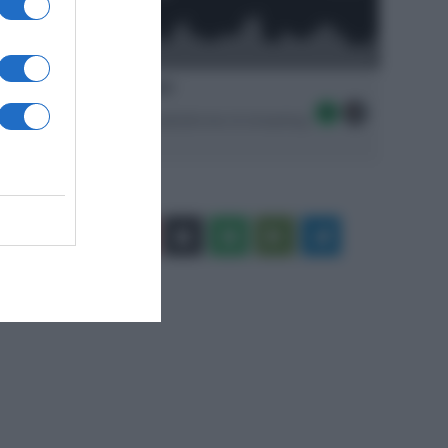
Ascolta SpazioTalk!
Seguici sulle migliori piattaforme di streaming:
Facebook
X
You
Apple
Spotify
Google
Telegram
Tube
Play
RSS