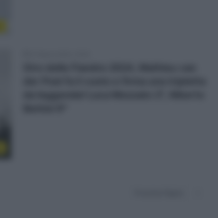
r
31 Marzo 2024, 16:30
Giro delle Fiandre 2024, Mathieu van
der Poel fa il vuoto e firma una tripletta
da leggenda! Luca Mozzato 2°, Alberto
Bettiol 9°
e
Prossima Pagina