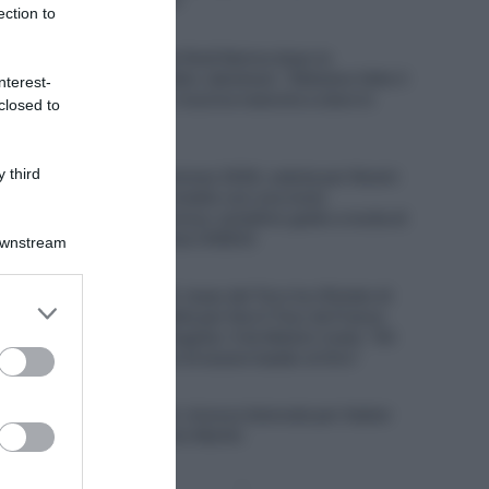
altre gare maschili”
ection to
6 Agosto 2026, 12:41
Picnic PostNL, il ds Rudi Kemna dopo la
separazione da Fabio Jakobsen: “Abbiamo fatto il
nterest-
massimo, ma non riusciva neanche a stare in
closed to
gruppo”
6 Agosto 2026, 12:26
 third
Tour de France Femmes 2026, caduta per Noemi
Rüegg dopo un contatto con una moto
dell’assistenza tecnica: cartellino giallo e multa di
214 euro per il pilota (VIDEO)
Downstream
6 Agosto 2026, 12:13
UAE Emirates XRG, Isaac del Toro ha rifiutato di
er and store
correre il Giro d’Italia per fare il Tour de France
to grant or
assieme a Tadej Pogačar. Il ds Matxín rivela: “Gli
ed purposes
avevamo proposto di essere leader al Giro”
6 Agosto 2026, 11:47
Euskaltel-Euskadi, rinnovo biennale per Xabier
Berasategi e Gotzon Martín
Pagina
Prossima