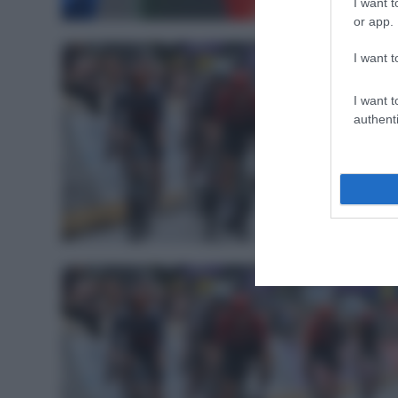
I want t
or app.
I want t
I want t
authenti
WorldTou