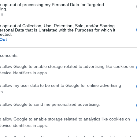
28 Ottobre 2024, 10:00
to opt-out of processing my Personal Data for Targeted
I Numeri del 2024 – La stagione
ing.
In
dell’Italia: due podi nelle Monumento,
due argenti per Ganna fra Mondiali e
o opt-out of Collection, Use, Retention, Sale, and/or Sharing
ersonal Data that Is Unrelated with the Purposes for which it
Olimpiadi e l’oro europeo di Affini – Al
lected.
Out
Giro brillano Milan e Tiberi, a Tour e
Vuelta è digiuno totale
consents
r
o allow Google to enable storage related to advertising like cookies on
evice identifiers in apps.
25 Giugno 2024, 10:19
Tour de France 2024, Luca Mozzato tra
o allow my user data to be sent to Google for online advertising
s.
le numerose carte in casa Arkéa
to allow Google to send me personalized advertising.
o allow Google to enable storage related to analytics like cookies on
evice identifiers in apps.
4