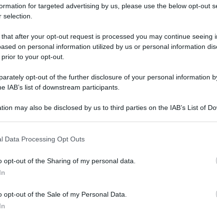
guida la Arkéa dopo il 2° posto dello
formation for targeted advertising by us, please use the below opt-out s
scorso anno: “È una classica che,
 selection.
anche se dura, resta aperta ai corridori
 that after your opt-out request is processed you may continue seeing i
opportunisti”
ased on personal information utilized by us or personal information dis
 prior to your opt-out.
r
rately opt-out of the further disclosure of your personal information by
he IAB’s list of downstream participants.
16 Gennaio 2025, 9:36
tion may also be disclosed by us to third parties on the IAB’s List of 
Arkea-B&B Hotels, il pavé del Belgio
 that may further disclose it to other third parties.
sarà il primo obiettivo nel 2025 di Luca
 that this website/app uses one or more Google services and may gath
Mozzato
l Data Processing Opt Outs
including but not limited to your visit or usage behaviour. You may click 
 to Google and its third-party tags to use your data for below specifi
o opt-out of the Sharing of my personal data.
ogle consent section.
In
r
o opt-out of the Sale of my Personal Data.
In