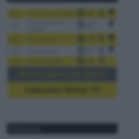
1-9/8
Tour de France Femmes
China Xizang Trans-
2-6/8
Himalaya
3-9/8
Giro di Polonia
4-8/8
Vuelta a Burgos
5-16/8
Giro del Portogallo
Gli orari giorno per giorno
Calendario Dirette TV
Ultimi articoli