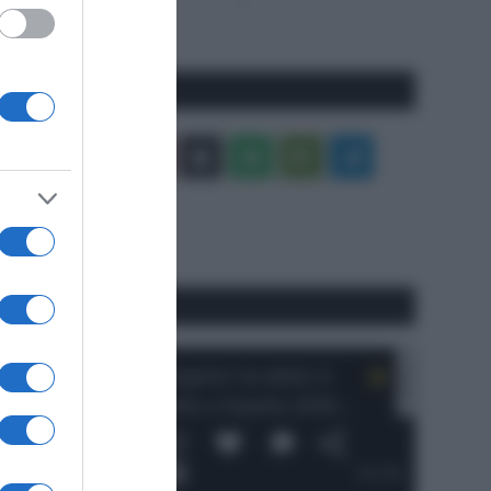
precedente
Pagina
Seguici qui
Facebook
X
You
Apple
Spotify
Google
Telegram
Tube
Play
RSS
#SpazioTalk