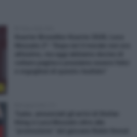
1 Marzo 2026, 18:35
Kuurne-Bruxelles-Kuurne 2026, Luca
Mozzato 2°: “Dopo ieri il morale non era
altissimo, ma oggi abbiamo deciso di
voltare pagina e possiamo essere felici
e orgogliosi di questo risultato”
l
26 Agosto 2025, 11:17
Tudor, annunciati gli arrivi di Stefan
Küng e Luca Mozzato oltre alla
“promozione” del giovane Robin Donzé