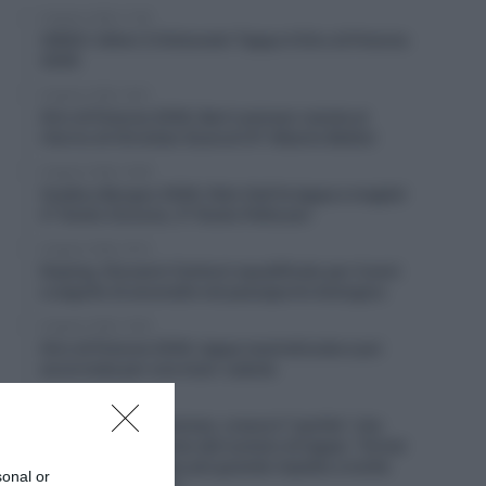
6 Agosto 2026, 17:28
VIDEO: Ultimi 3 Chilometri Tappa 4 Giro di Polonia
2026
6 Agosto 2026, 16:51
Giro di Polonia 2026, Bart Lemmen resiste al
ritorno di Christian Scaroni! 6° Alberto Bettiol
6 Agosto 2026, 16:38
Vuelta a Burgos 2026, Felix Gall fa tappa e maglia!
2° Giulio Ciccone, 3° Giulio Pellizzari
6 Agosto 2026, 16:13
Doping, Giovanni Carboni squalificato per 4 anni
a seguito di anomalie nel passaporto biologico
6 Agosto 2026, 15:55
Giro di Polonia 2026, tappa neutralizzata e poi
accorciata per una maxi-caduta
6 Agosto 2026, 13:16
Tour de France Femmes, cresce il “partito” che
spinge per l’aumento del numero di tappe: “Ormai
c’è un interesse ben più grande rispetto a molte
sonal or