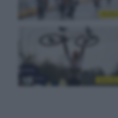
WorldTou
Sintesi Gar