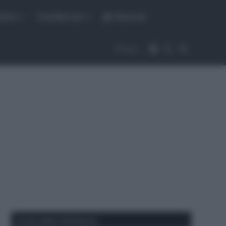
fiche
CicloMercato
Abbonati
Accedi
Cambia aspet
Cerca
Segui
Corse della Settimana