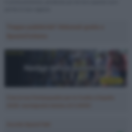
in prima posizione, perdendo poi terreno quando sono
partite le due ragazze.
Troppa pubblicità? Abbonati gratis a
SpazioCiclismo
Crea la tua Fantasquadra per la Vuelta a España
2026: montepremi minimo di 5.000€!
Ascolta SpazioTalk!