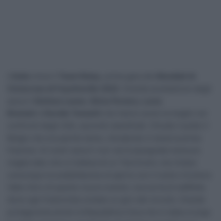
L’
Italia
vince il
Team Relay
, prima gara dei
Mondiali di
Ciclocross di Fayetteville 2022
. Grande prestazione degli
azzurri
Stefano Leone
,
Silvia Persico, Lucia
Bramati
e
Davide Toneatti
che hanno avuto la meglio nei
confronti degli USA, secondi classificati. Chiude il podio il
Belgio che era partito bene, chiudendo in testa la prima
frazione. Ai nostri azzurri non verrà assegnata nessuna
maglia dato che si trattava di un Test Event, ma rimane
comunque la soddisfazione di aprire con il nostro tricolore
l’albo d’oro di questo nuovo evento: una sorta di staffetta
dove ogni frazionista compie un giro del circuito. Grande
protagonista anche la Repubblica Ceca che è stata a lungo