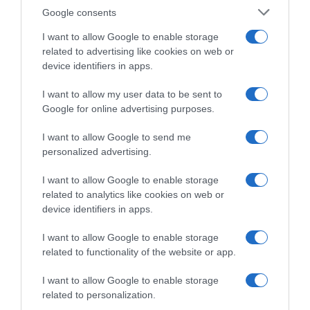
Google consents
I want to allow Google to enable storage
related to advertising like cookies on web or
device identifiers in apps.
I want to allow my user data to be sent to
Mondiali CX Fayetteville
Mondiali CX Fayetteville
Google for online advertising purposes.
2022, Tom Pidcock: “Senza
2022, trionfo di Tom Pidcock!
Van Aert e Van Der Poel
Sul podio Van Der Haar e
I want to allow Google to send me
penso che vincere sia stato
Iserbyt
personalized advertising.
quasi più difficile”
30 Gennaio 2022, 22:33
31 Gennaio 2022, 8:35
I want to allow Google to enable storage
related to analytics like cookies on web or
device identifiers in apps.
I want to allow Google to enable storage
related to functionality of the website or app.
Commenta
I want to allow Google to enable storage
related to personalization.