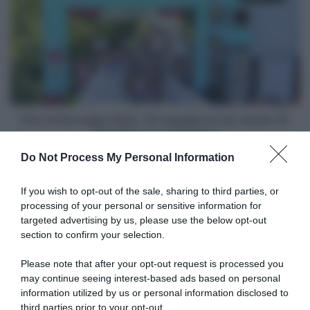
di
Norvegia
2022,
20
squadre
al
via:
anche
10
Giro di Norvegia 2022, 20 squadre al via: anche 10
WorldTour
WorldTour e un'italiana
e
Do Not Process My Personal Information
un'italiana
Articoli correlati
If you wish to opt-out of the sale, sharing to third parties, or
processing of your personal or sensitive information for
targeted advertising by us, please use the below opt-out
section to confirm your selection.
Please note that after your opt-out request is processed you
may continue seeing interest-based ads based on personal
information utilized by us or personal information disclosed to
Guida Calendario e Risultati
VIDEO: Mondiali CX
Ciclocross 2021/2022
Fayetteville 2022, Highlights
third parties prior to your opt-out.