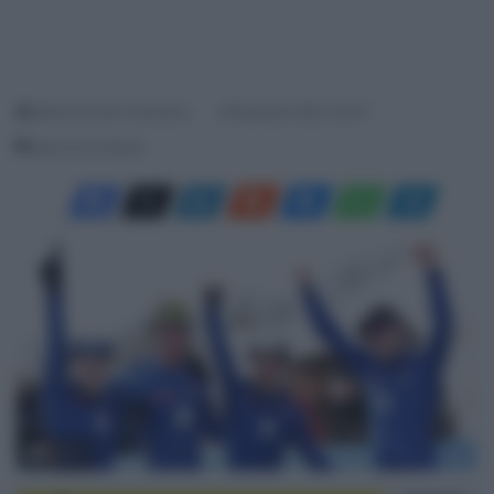
Menichincheri Francesco
28 Gennaio 2022, 20:07
Meno di un minuto
© UCI