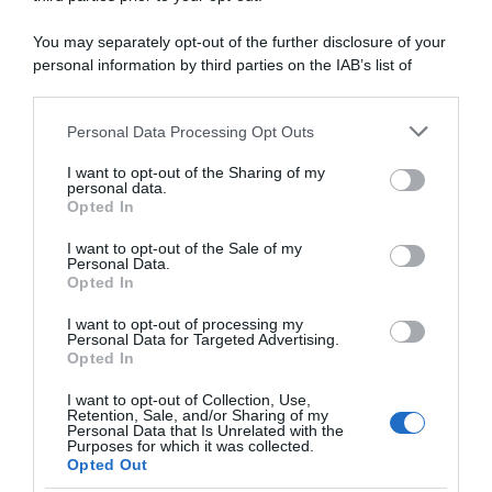
(Coppa del Mondo,
Donne élite
Superprestige, X2O Trofee,
You may separately opt-out of the further disclosure of your
1 Febbraio 2022, 17:38
Ethias Cross, Europei,
personal information by third parties on the IAB’s list of
Mondiali)
downstream participants.
19 Febbraio 2022, 16:00
Personal Data Processing Opt Outs
This information may also be disclosed by us to third parties
on the IAB’s List of Downstream Participants that may further
I want to opt-out of the Sharing of my
disclose it to other third parties.
personal data.
Opted In
Please note that this website/app uses one or more Google
services and may gather and store information including but
I want to opt-out of the Sale of my
Personal Data.
not limited to your visit or usage behaviour. You may click to
Opted In
grant or deny consent to Google and its third-party tags to
use your data for below specified purposes in below Google
VIDEO: Mondiali CX
Mondiali CX Fayetteville
I want to opt-out of processing my
Fayetteville 2022, Highlights
2022, bilancio positivo per il
consent section.
Personal Data for Targeted Advertising.
Uomini élite
CT Daniele Pontoni:
Opted In
“Abbiamo gettato le basi per
1 Febbraio 2022, 17:34
il futuro, questi primi risultati
I want to opt-out of Collection, Use,
Retention, Sale, and/or Sharing of my
ci dicono che siamo sulla
Personal Data that Is Unrelated with the
strada giusta”
Purposes for which it was collected.
31 Gennaio 2022, 9:56
Opted Out