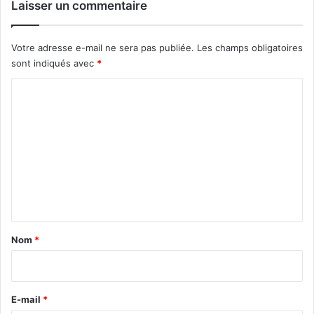
Laisser un commentaire
Votre adresse e-mail ne sera pas publiée.
Les champs obligatoires
sont indiqués avec
*
C
o
m
m
e
n
t
a
Nom
*
i
r
e
E-mail
*