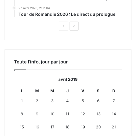
27 avril 2026, 21 h 04
Tour de Romandie 2026 : Le direct du prologue
Page
Page
précédente
suivante
Toute l’info, jour par jour
avril 2019
L
M
M
J
V
S
D
1
2
3
4
5
6
7
8
9
10
11
12
13
14
15
16
17
18
19
20
21