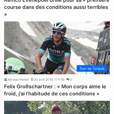
Remco Evenepoel brille pour sa « première
course dans des conditions aussi terribles
»
Tour de Turquie
Nicolas Horlait
20 avril 2019, 17 h 59
0
Felix Großschartner : « Mon corps aime le
froid, j’ai l’habitude de ces conditions »