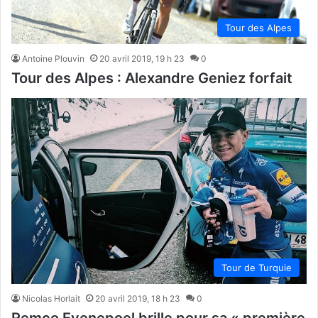
Tour des Alpes
Antoine Plouvin
20 avril 2019, 19 h 23
0
Tour des Alpes : Alexandre Geniez forfait
Tour de Turquie
Nicolas Horlait
20 avril 2019, 18 h 23
0