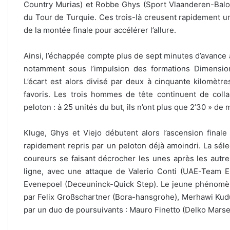
Country Murias) et Robbe Ghys (Sport Vlaanderen-Balois
du Tour de Turquie. Ces trois-là creusent rapidement u
de la montée finale pour accélérer l’allure.
Ainsi, l’échappée compte plus de sept minutes d’avance 
notamment sous l’impulsion des formations Dimensio
L’écart est alors divisé par deux à cinquante kilomètr
favoris. Les trois hommes de tête continuent de coll
peloton : à 25 unités du but, ils n’ont plus que 2’30 » de 
Kluge, Ghys et Viejo débutent alors l’ascension final
rapidement repris par un peloton déjà amoindri. La séle
coureurs se faisant décrocher les unes après les autres
ligne, avec une attaque de Valerio Conti (UAE-Team Em
Evenepoel (Deceuninck-Quick Step). Le jeune phénomène
par Felix Großschartner (Bora-hansgrohe), Merhawi Kudus
par un duo de poursuivants : Mauro Finetto (Delko Marse