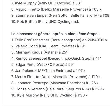
7. Kyle Murphy (Rally UHC Cycling) à 58″
8. Mauro Finetto (Delko Marseille Provence) à 1’03 »
9. Etienne van Empel (Neri Sottoli Selle Italia KTM) à 1’08
10. Rob Britton (Rally UHC Cycling) m.t.
Le classement général après la cinquième étape :
1. Felix Großschartner (Bora-hansgrohe) en 20h43’09 »
2. Valerio Conti (UAE-Team Emirates) à 19″
3. Merhawi Kudus (Astana) à 25″
4. Remco Evenepoel (Deceuninck-Quick Step) à 41″
5. Edgar Pinto (W52-FC Porto) à 59″
6. Jan Polanc (UAE-Team Emirates) à 1’07 »
7. Mauro Finetto (Delko Marseille Provence) à 1’19 »
8. Jhonatan Restrepo (Manzana Postobon) à 1’26 »
9. Gonzalo Serrano (Caja Rural-Seguros RGA) à 1’29 »
10. Kyle Murphy (Rally UHC Cycling) à 1’30 »