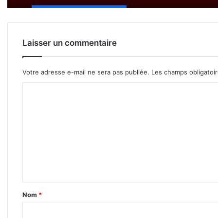
Laisser un commentaire
Votre adresse e-mail ne sera pas publiée.
Les champs obligatoi
C
o
m
m
e
n
t
a
Nom
*
i