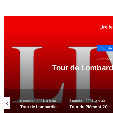
Lire l
Tour de
9 octobre 
Tour de Lombardi
0 h 00
9 octobre 2021, 0 h 00
7 octobre 2021, 0 h 00
Paris-Tours 2021 : Le direct
Tour de Lombardie 2021 : Le direct
Tour du Piémont 2021 : Le direct