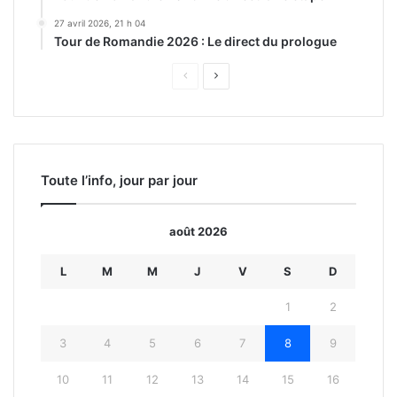
27 avril 2026, 21 h 04
Tour de Romandie 2026 : Le direct du prologue
Page
Page
précédente
suivante
Toute l’info, jour par jour
août 2026
L
M
M
J
V
S
D
1
2
3
4
5
6
7
8
9
10
11
12
13
14
15
16