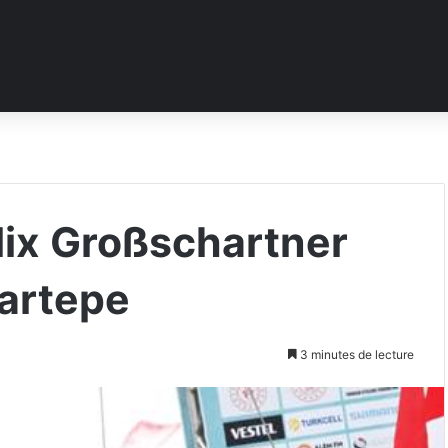
elix Großschartner
Kartepe
3 minutes de lecture