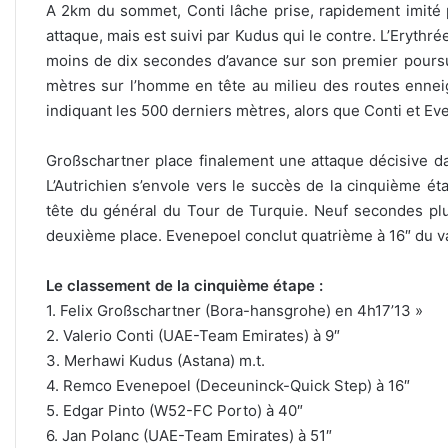
A 2km du sommet, Conti lâche prise, rapidement imité 
attaque, mais est suivi par Kudus qui le contre. L’Erythr
moins de dix secondes d’avance sur son premier poursui
mètres sur l’homme en tête au milieu des routes enne
indiquant les 500 derniers mètres, alors que Conti et Eve
Großschartner place finalement une attaque décisive da
L’Autrichien s’envole vers le succès de la cinquième éta
tête du général du Tour de Turquie. Neuf secondes plu
deuxième place. Evenepoel conclut quatrième à 16″ du v
Le classement de la cinquième étape :
1. Felix Großschartner (Bora-hansgrohe) en 4h17’13 »
2. Valerio Conti (UAE-Team Emirates) à 9″
3. Merhawi Kudus (Astana) m.t.
4. Remco Evenepoel (Deceuninck-Quick Step) à 16″
5. Edgar Pinto (W52-FC Porto) à 40″
6. Jan Polanc (UAE-Team Emirates) à 51″