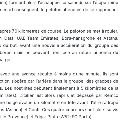
e) forment alors l’échappée ce samedi, sur l’étape reine
n écart conséquent, le peloton attendant de se rapprocher
après 70 kilomètres de course. Le peloton se met à rouler,
n Data, UAE-Team Emirates, Bora-hansgrohe et Astana.
es du but, avant une nouvelle accélération du groupe des
aborer, mais ne peuvent rien face au retour annoncé du
marge.
e avec une avance réduite à moins d’une minute. Ils sont
ction s’opère par l’arrière dans le groupe, des grappes de
. Les hostilités débutent finalement à 5 kilomètres de la
irates). L’Italien est alors repris et dépassé par Remco
 belge évolue un kilomètre en tête avant d’être rattrapé
 (Astana) et Conti. Ces quatre coureurs sont alors suivis
ille Provence) et Edgar Pinto (W52-FC Porto).