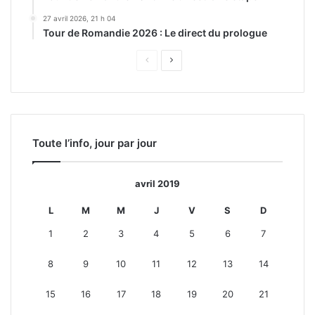
27 avril 2026, 21 h 04
Tour de Romandie 2026 : Le direct du prologue
Page
Page
précédente
suivante
Toute l’info, jour par jour
avril 2019
L
M
M
J
V
S
D
1
2
3
4
5
6
7
8
9
10
11
12
13
14
15
16
17
18
19
20
21