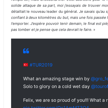
solide attaque de sa part, moi j’essayais de trouver mon
détaillait le nouveau leader du général.
Je savais qu’au s
confiant à deux kilomètres du but, mais une fois passée
l’emporter. J’espère pouvoir tenir demain, le final est p
pas tomber et je pense que cela devrait le faire.
»
#TUR2019
What an amazing stage win by
@gro_fe
Solo to glory on a cold wet day
@touro
Felix, we are so proud of you!!! What a
pic.twitter.com/Oe1AmMT3Q4