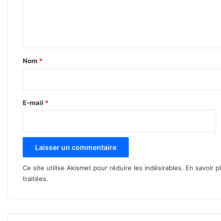
e
n
t
a
Nom
*
i
r
e
E-mail
*
*
Ce site utilise Akismet pour réduire les indésirables.
En savoir p
traitées
.