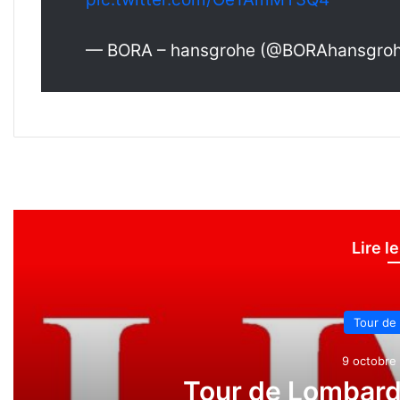
— BORA – hansgrohe (@BORAhansgro
Lire l
Tour de
9 octobre 
Tour de Lombardi