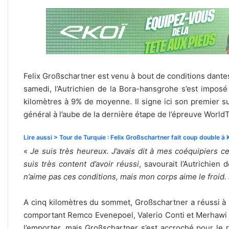
Felix Großschartner est venu à bout de conditions dante
samedi, l’Autrichien de la Bora-hansgrohe s’est impo
kilomètres à 9% de moyenne. Il signe ici son premier s
général à l’aube de la dernière étape de l’épreuve WorldT
Lire aussi > Tour de Turquie : Felix Großschartner fait coup double à
«
Je suis très heureux. J’avais dit à mes coéquipiers c
suis très content d’avoir réussi
, savourait l’Autrichie
n’aime pas ces conditions, mais mon corps aime le froid. J
A cinq kilomètres du sommet, Großschartner a réussi à so
comportant Remco Evenepoel, Valerio Conti et Merhawi Ku
l’emporter, mais Großschartner s’est accroché pour le 