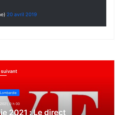
he)
20 avril 2019
e suivant
 Lombardie
2021, 0 h 00
e 2021 : Le direct