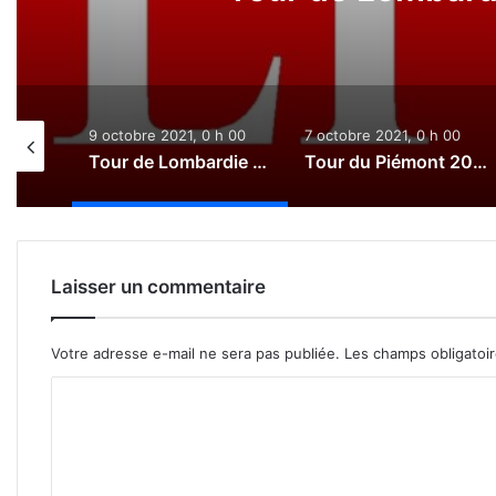
0 h 00
9 octobre 2021, 0 h 00
7 octobre 2021, 0 h 00
Paris-Tours 2021 : Le direct
Tour de Lombardie 2021 : Le direct
Tour du Piémont 2021 : Le direct
Laisser un commentaire
Votre adresse e-mail ne sera pas publiée.
Les champs obligatoi
C
o
m
m