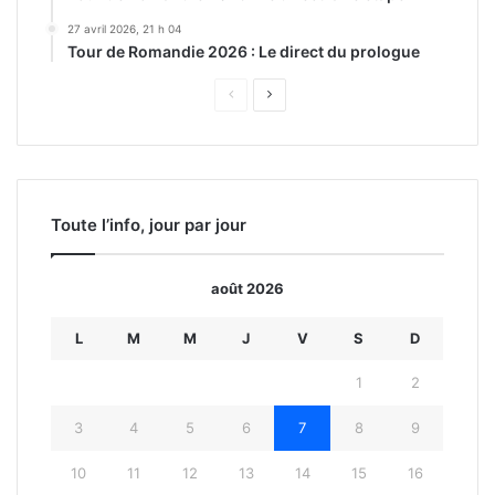
27 avril 2026, 21 h 04
Tour de Romandie 2026 : Le direct du prologue
Page
Page
précédente
suivante
Toute l’info, jour par jour
août 2026
L
M
M
J
V
S
D
1
2
3
4
5
6
7
8
9
10
11
12
13
14
15
16