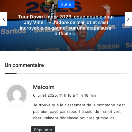
Autre
Team Technipes #inEmiliaRomagna Caffè
Borbone, un nouveau nom pour la
formation continentale italienne, qui
présente son maillot pour 2026
Un commentaire
d
Malcolm
i
6 juillet 2025, 11 h 18 à 11 h 18 min
t
Je trouve que le classement de la montagne n’est
pas bien payé par rapport à celui du maillot vert
:
c’est vraiment dégelasse pour les grimpeurs.
Répondre