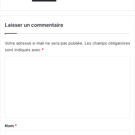
Laisser un commentaire
Votre adresse e-mail ne sera pas publiée.
Les champs obligatoires
sont indiqués avec
*
C
o
m
m
e
n
t
a
Nom
*
i