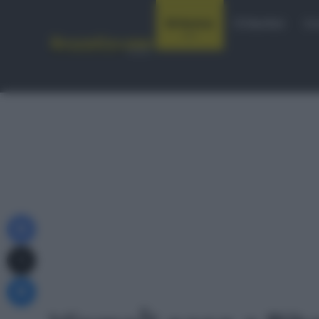
Notizie
Startlist
Co
Facebook
X
Messenger