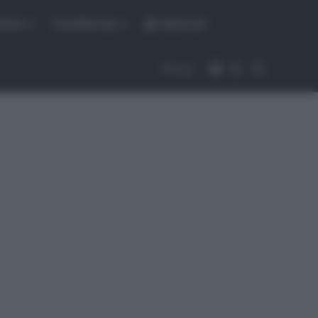
fiche
CicloMercato
Abbonati
Accedi
Cambia aspet
Cerca
Segui