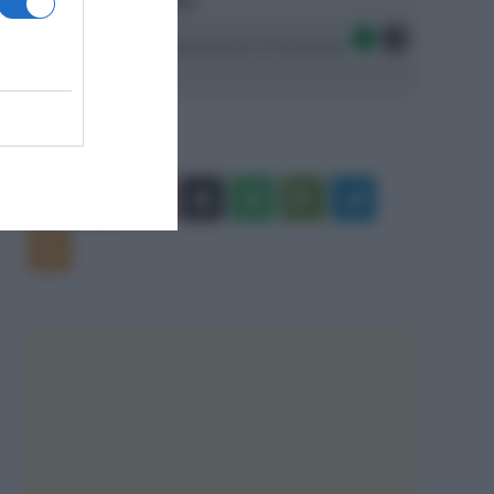
Ascolta SpazioTalk!
Seguici sulle migliori piattaforme di streaming:
Facebook
X
You
Apple
Spotify
Google
Telegram
Tube
Play
RSS