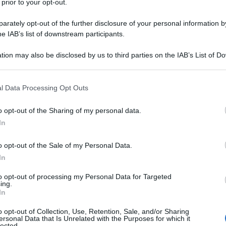
 prior to your opt-out.
rately opt-out of the further disclosure of your personal information by
he IAB’s list of downstream participants.
tion may also be disclosed by us to third parties on the IAB’s List of 
 that may further disclose it to other third parties.
 that this website/app uses one or more Google services and may gath
l Data Processing Opt Outs
including but not limited to your visit or usage behaviour. You may click 
 to Google and its third-party tags to use your data for below specifi
o opt-out of the Sharing of my personal data.
ogle consent section.
In
o opt-out of the Sale of my Personal Data.
cerotti nasali con una ulteriore aggiunta. Dopo aver
In
orso del Tour de France, alla
Vuelta a España
il belga
to opt-out of processing my Personal Data for Targeted
ciso di depilarsi i peli del naso per massimizzarne
ing.
In
 questi anni si sono distinti per la ricerca di novità che
stazioni, ovviamente sempre in maniera legale e consentita
o opt-out of Collection, Use, Retention, Sale, and/or Sharing
ersonal Data that Is Unrelated with the Purposes for which it
Bike
si era presentato (come molti) al via della Grande
lected.