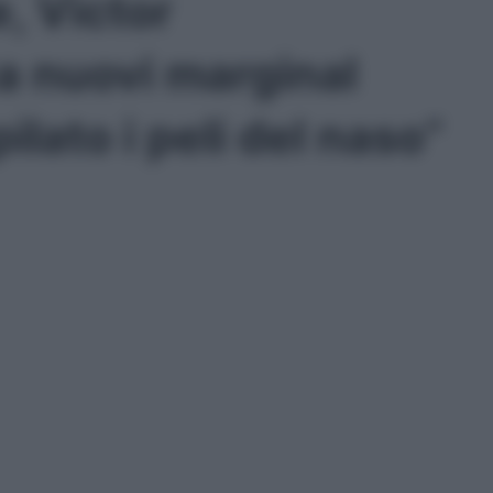
, Victor
 nuovi marginal
ilato i peli del naso”