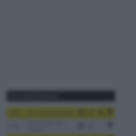
Corse della Settimana
1-9/8
Tour de France Femmes
China Xizang Trans-
2-6/8
Himalaya