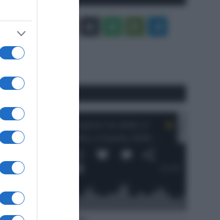
Facebook
X
You
Apple
Spotify
Google
Telegram
Tube
Play
RSS
#SpazioTalk