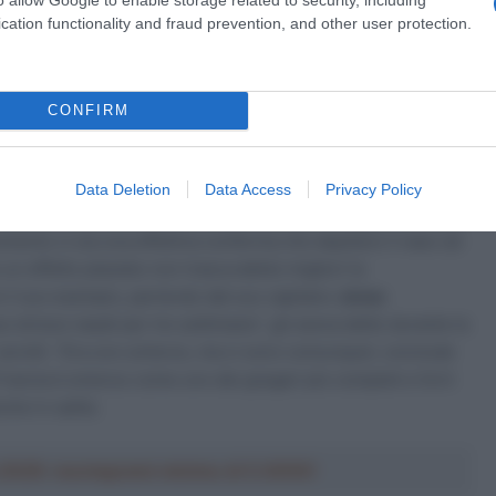
 aspettarsi miracoli da questi cerotti, ma una volta che si
cation functionality and fraud prevention, and other user protection.
eficio. Ecco perché mi sono depilato i peli del naso
CONFIRM
a 2026: montepremi minimo di 5.000€!
Data Deletion
Data Access
Privacy Policy
ricolosa, visto che elimina il naturale filtraggio che i peli
mento ci sia una effettiva conferma che depilarsi il naso (al
 effetto placebo non trascurabile) migliori la
e il suo esempio, partendo dal suo capitano
Jonas
ue strisce nasali per tre settimane”, gli aveva detto durante la
cerotti. “Era uno scherzo, ma ci sono comunque!, conclude
i Francia è emerso come uno dei gregari più completi e forti
he in salita.
a 2026: montepremi minimo di 5.000€!