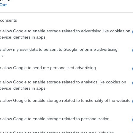
 spagnolo ha provato ad aggiungere (o meglio togliere)
Out
consents
azioCiclismo
o allow Google to enable storage related to advertising like cookies on
evice identifiers in apps.
o allow my user data to be sent to Google for online advertising
s.
to allow Google to send me personalized advertising.
o allow Google to enable storage related to analytics like cookies on
evice identifiers in apps.
o allow Google to enable storage related to functionality of the website
o allow Google to enable storage related to personalization.
 spiegato a
Het Nieuwsblad
– Quando si arriva al massimo
 ma se in quei momenti ci si sforza di respirare con il naso, si
o allow Google to enable storage related to security, including