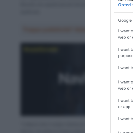
Boucle con questi piccoli strumenti, ma ora per il GT
Opted 
qualcosa.
Google 
Troppa pubblicità? Abbonati gratis a Sp
I want t
web or d
I want t
purpose
I want 
I want t
web or d
I want t
or app.
I want t
“L’idea è che il corpo riceva un feedback inverso – ha
sforzo, di solito si inizia a iperventilare con la bocca,
I want t