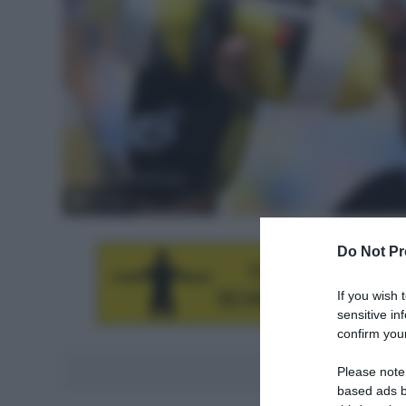
© Sirotti
Do Not Pr
If you wish 
sensitive in
confirm your
Aggiungici al
Please note
based ads b