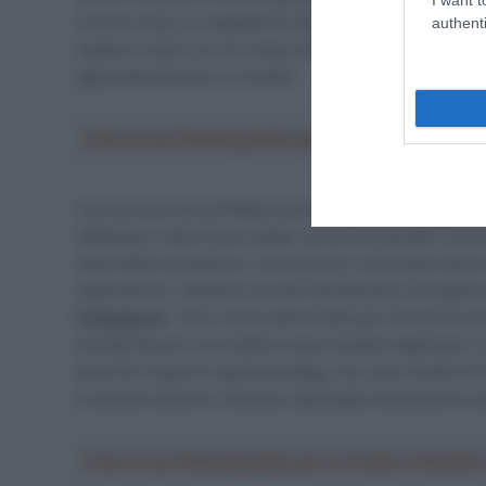
invia al corpo un segnale di rilassamento. Non bisogna
authenti
impara a usarli, se ne ricava comunque un piccolo ben
appositamente per la Vuelta”.
Crea la tua Fantasquadra per la Vuelta a Españ
Una tecnica che potrebbe anche rivelarsi leggermente pe
effettuano nelle fosse nasali, senza che peraltro al mo
netto delle sensazioni, che possono comunque avere un
respirazione. Vedremo se altri decideranno di seguir
Vingegaard
. “Devi venire alla Vuelta per fornirmi le t
Grande Boucle una mattina osservandolo applicarsi i 
divertito l’esperto passista belga, che sulle strade d
di questa edizione, facendo splendida impressione anc
Crea la tua Fantasquadra per la Vuelta a Españ