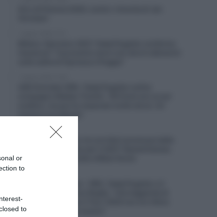
Giro di Polonia 2026, contro-rimonta di Jan
Christen!
7 Agosto 2026, 15:11
Milano-Sanremo 2027, Tadej Pogačar conferma
l’assenza? “Il prossimo anno non dovrò allenarmi
sulle salite di Cipressa e Poggio”
7 Agosto 2026, 14:30
UAE Emirates XRG, Tadej Pogačar sull’ex
compagno Matteo Trentin: “All’inizio ero un po’
scettico, ma poi ho imparato molto da lui. Un
mentore eccellente”
7 Agosto 2026, 13:31
Lotto-Intermarché, tre corridori promossi dalla
squadra di sviluppo per il 2027: Kamiel Eeman,
sonal or
Victor Vaneeckhoutte e Milan Donie
ection to
7 Agosto 2026, 12:57
UAE Team Emirates – XRG, Tadej Pogačar e il
rapporto con Primoz Rogliç: “Una leggenda di
nterest-
questo sport; dopo il Tour 2020 non ero felice
closed to
come sarei dovuto essere”