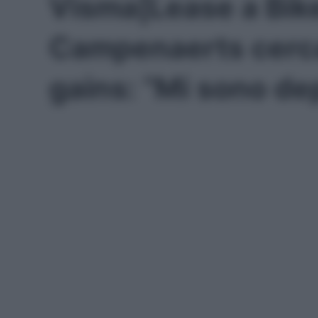
Visma|Lease a Bike
Campenaerts cerca
gains: “Mi sono dep