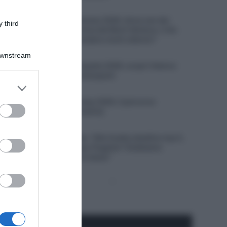
7 Agosto 2026, 12:25
Tour de France Femmes 2026, Anna van der
 third
Breggen si ritira prima del Mont Ventoux, il ds:
“Non vogliamo prendere rischi ulteriori”
Downstream
7 Agosto 2026, 12:00
Startlist Vuelta a España 2026, scopri l’elenco
provvisorio dei partecipanti
er and store
7 Agosto 2026, 11:45
to grant or
Arctic Race of Norway 2026, il percorso
ed purposes
(altimetrie e planimetrie)
7 Agosto 2026, 11:27
Movistar, Enric Mas: “Alla Vuelta obiettivo top 5,
ma anche una tappa; Pogačar? Dobbiamo
concentrarci su noi stessi”
Pagina
Prossima
precedente
Pagina
Seguici qui