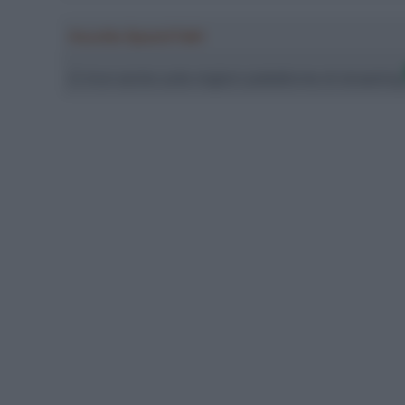
Ascolta SpazioTalk!
Ci trovi anche sulle migliori piattaforme di streamin