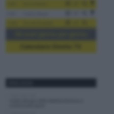
3-9/8
Giro di Polonia
4-8/8
Vuelta a Burgos
5-16/8
Giro del Portogallo
Gli orari giorno per giorno
Calendario Dirette TV
Ultimi articoli
7 Agosto 2026, 16:43
Vuelta a Burgos 2026, Matthew Brennan si
conferma allo sprint
7 Agosto 2026, 16:29