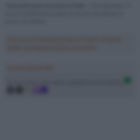
“
Sono felicissimo di tornare in Italia
– conclude Kooij – È
una corsa bellissima e spero di riuscire ad ottenere di
nuovo una vittoria”.
Crea la tua Fantasquadra per la Vuelta a España
2026: montepremi minimo di 5.000€!
Ascolta SpazioTalk!
Ci trovi anche sulle migliori piattaforme di streaming