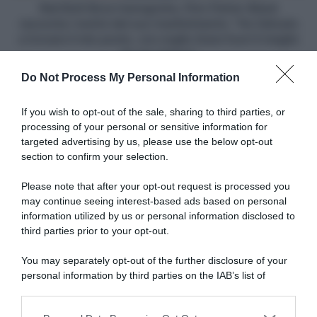
motivi
Red Bull-Bora-hansgrohe, Finn Fisher-Black
del
racconta i motivi del suo trasferimento: "Ho faticato
suo
a trovare il mio posto, ora voglio tirare fuori il meglio
trasferimento:
da me stesso"
"Ho
Do Not Process My Personal Information
faticato
a
Articoli correlati
trovare
If you wish to opt-out of the sale, sharing to third parties, or
il
processing of your personal or sensitive information for
mio
targeted advertising by us, please use the below opt-out
posto,
section to confirm your selection.
ora
voglio
Please note that after your opt-out request is processed you
tirare
may continue seeing interest-based ads based on personal
fuori
information utilized by us or personal information disclosed to
Tour de France 2026, Olav
Tour de France 2026, Olav
il
Kooij: “I tanti attacchi nel
Kooij chiude al terzo posto:
third parties prior to your opt-out.
meglio
finale hanno cambiato un po’
“Abbiamo riflettuto su quello
lo sprint. Alla Lidl-Trek piace
che era successo ieri e
da
You may separately opt-out of the further disclosure of your
correre in modo aggressivo”
volevamo fare meglio”
me
personal information by third parties on the IAB’s list of
stesso"
16 Luglio 2026, 18:15
11 Luglio 2026, 19:48
downstream participants.