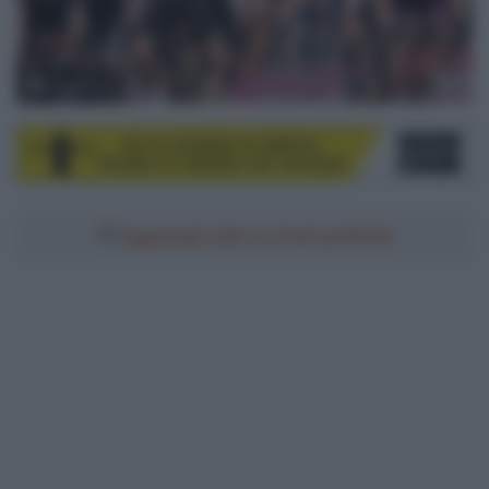
© LaPresse
Aggiungici alle tue fonti preferite