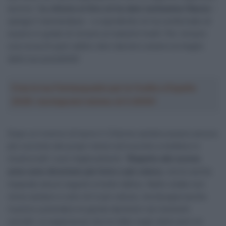
ancora: “
La vittoria al Giro mi ha dato tantissima fiducia
–
spiega il neerlandese – e soprattutto mi ha confermato di
essere in grado di vincere ai massimi livelli. Per vincere
una corsa di quel calibro devi davvero essere al meglio
delle tue possibilità”.
Crea la tua Fantasquadra per la Vuelta a España
2026: montepremi minimo di 5.000€!
Dopo un inverno di lavoro il 23enne sembra essere ancora
più convinto dei propri mezzi ed è pronto a mettere in
mostra tutti i suoi miglioramenti: “
Rispetto allo scorso
anno sono diventato più forte e più veloce
, ma ho anche
imparato alcuni segreti a livello tattico. Nelle volate non
vince sempre e solo chi è più veloce, ma bisogna anche
riuscire a prendere le giuste decisioni nei momenti
corretti. Le esperienze che ho fatto negli ultimi anni mi