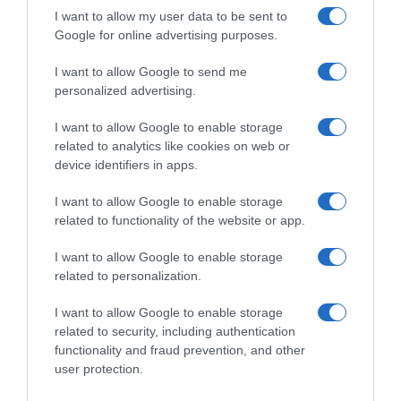
I want to allow my user data to be sent to
Google for online advertising purposes.
Tour de France 2026, Olav
Tour de France 2026, la
Kooij al primo successo alla
prima volata è di Olav Kooij!
I want to allow Google to send me
Grande Boucle: “È stato
Jonas Vingegaard coinvolto
personalized advertising.
magnifico. Ho lavorato tanto
in una caduta nel finale, ma la
per ritornare a questo livello”
classifica non cambia
I want to allow Google to enable storage
8 Luglio 2026, 18:11
8 Luglio 2026, 17:47
related to analytics like cookies on web or
device identifiers in apps.
I want to allow Google to enable storage
related to functionality of the website or app.
Commenta
I want to allow Google to enable storage
related to personalization.
I want to allow Google to enable storage
© Copyright 2026, All Rights Reserved Designed by
related to security, including authentication
functionality and fraud prevention, and other
©SpazioCiclismo
Preferenze Privacy
user protection.
Contatti
Redazione
Privacy & Cookie Policy
Pubblicità