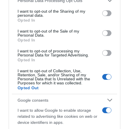
Personal Data Processing Opt Outs
This information may also be disclosed by us to third parties
on the IAB’s List of Downstream Participants that may further
I want to opt-out of the Sharing of my
disclose it to other third parties.
personal data.
Opted In
Please note that this website/app uses one or more Google
services and may gather and store information including but
I want to opt-out of the Sale of my
Personal Data.
not limited to your visit or usage behaviour. You may click to
Opted In
grant or deny consent to Google and its third-party tags to
use your data for below specified purposes in below Google
I want to opt-out of processing my
Tour de France 2026, la
Tour de France 2026, Olav
consent section.
Personal Data for Targeted Advertising.
Giuria ammonisce Biniam
Kooij non ha trovato spazio
Opted In
Girmay e Olav Kooij:
per la volata a Bordeaux: “Qui
scorrettezze in volata
è tutto più difficile, tutti
I want to opt-out of Collection, Use,
vogliono una buona
Retention, Sale, and/or Sharing of my
11 Luglio 2026, 19:47
posizione e un bel risultato”
Personal Data that Is Unrelated with the
Purposes for which it was collected.
11 Luglio 2026, 13:00
Opted Out
Google consents
I want to allow Google to enable storage
related to advertising like cookies on web or
device identifiers in apps.