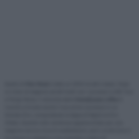
Quello di
Olav Kooij
è stato un 2024 tra alti e bassi. Dopo
un inizio di stagione ad alti livelli con i successi a UAE Tour
e Parigi-Nizza, il velocista della
Visma|Lease a Bike
è
riuscito a trovare anche il suo primo successo in un
Grande Giro, conquistando la tappa di Napoli al Giro
d’Italia. Quando tutto sembrava apparecchiato per una
stagione ancora ricca di soddisfazioni, però, la sfortuna ci
ha messo lo zampino e ha costretto il nativo di