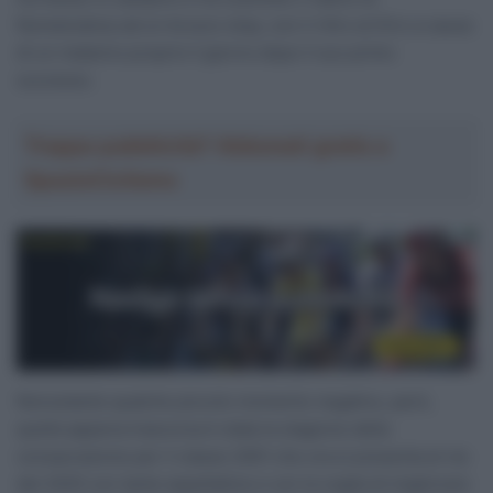
Numansdorp ad un brusco stop, con il ritiro al Giro a causa
di un malanno proprio il giorno dopo il suo primo
successo.
Troppa pubblicità? Abbonati gratis a
SpazioCiclismo
Nonostante qualche piccolo momento negativo, però,
quella appena trascorsa è stata la stagione della
consacrazione per il classe 2001 che ora si presenta al via
del 2025 con tante aspettative e con la voglia di migliorare