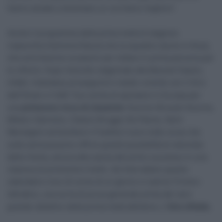
hanno aiutato a diventare un corridore migliore”.
Anche il programma della prima metà di stagione
rispecchia l’estrema fiducia che la squadra ripone in Kooij,
che avrà diverse occasioni per lottare in prima persona per
le vittorie. Dopo l’esordio stagionale alla Muscat Classic,
infatti, l’olandese proseguirà in medio-oriente con il Giro
dell’Oman e l’UAE Tour prima di spostarsi in Europa per
una
primavera ricca di classiche
: Kuurne-Brussel-Kuurne,
Milano-Sanremo, Classic Brugge-De Panne, Gent-
Wevelgem ed Eschborn-Frankfurt sono tutte corse che
sulla carta possono offrire grandi possibilità al velocista
della Visma, ancora alla caccia del primo successo in una
classica di primissimo livello. Ad intervallare questo
calendario ricco di corse di un giorno ci sarà la Tirreno-
Adriatico, una sorta di prova generale prima del vero
grande obiettivo della prima metà dell’anno, il
Giro d’Italia
.